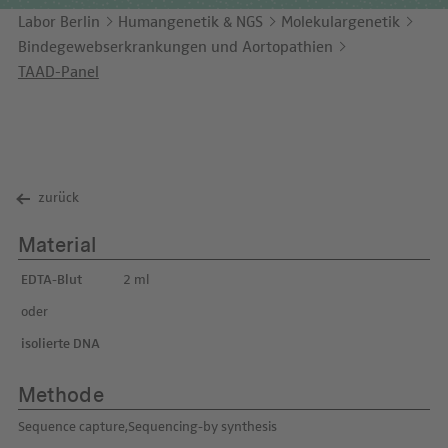
Unternehmensbericht
LEICHTE SPRACHE
Immunologie
Labor Berlin
Humangenetik & NGS
Molekulargenetik
Studien & Kooperationen
Bindegewebserkrankungen und Aortopathien
KONTAKT
Laboratoriumsmedizin & Toxikologie
Zusammenarbeit und Managementleistungen
TAAD-Panel
ENGLISH
Mikrobiologie & Hygiene
Diagnostik Kompass
Virologie
MVZ & MVZ-Ärzte
zurück
Fragen und Antworten
Material
EDTA-Blut
2 ml
oder
isolierte DNA
Methode
Sequence capture,Sequencing-by synthesis