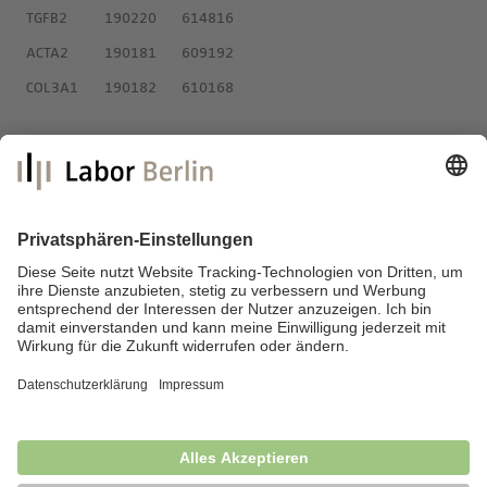
TGFB2
190220
614816
ACTA2
190181
609192
COL3A1
190182
610168
Labor Berlin – Charité Vivantes GmbH
Sylter Straße 2
13353 Berlin
E-Mail:
info@laborberlin.com
Telefon: +49 (30) 405 026-800
Telefax: +49 (30) 405 026-600
Impressum
Datenschutz
Fragen & Antworten
News