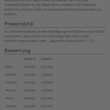
Rückenschmerzen, blasse Haut, schwacher Puls und/oder
Taubheit/Kribbeln in den Gliedmaßen aufweisen. Die Patienten
haben ein erhöhtes Risiko, eine lebensbedrohliche Aortenruptur zu
erleiden.
Praeanalytik
Für die Untersuchung ist eine Einwilligung des Patienten nach GenDG
erforderlich , Diese finden Sie unter folgenden Link zu den
Anforderungsscheinen unter „Allgemeine Dokumente“.
(Link)
Bewertung
OMIM-G
OMIM-P
FBN1
102620
611788
TGFBR1
120180
130050
TGFBR2
134797
154700
MYH11
160745
132900
MYLK
600922
613780
SMAD3
603109
613795