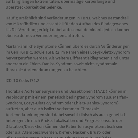
auffällig langen Extremitäten, übermäßige Körperlänge und
Überstreckbarkeit der Gelenke.
Häufig ursächlich sind Veränderungen in FBN1, welches Bestandteil
von Mikrofibrillen und essentiell für den Aufbau des Bindegewebes
ist. Die Vererbung erfolgt dabei autosomal-dominant, jedoch können
ebenso de-novo Veränderungen auftreten.
Marfan-ähnliche Symptome können überdies durch Veränderungen
im Gen TGFBR1 sowie TGFBR2 im Ramen eines Loeys-Dietz-Syndrom
hervorgerufen werden. Als weitere Differentialdiagnosen sind unter
anderem ein Ehlers-Danlos-Syndrom sowie nicht-syndromale
thorakale Aortenerkrankungen zu beachten.
ICD-10 Code: I71.2
Thorakale Aortenaneurysmen und Dissektionen (TAAD) können in
Verbindung mit einem genetisch bedingten Syndrom (u.a. Marfan-
Syndrom, Loeys-Dietz-Syndrom oder Ehlers-Danlos-Syndrom)
auftreten, aber auch isoliert vorkommen. Thorakale
Aortenerkrankungen sind dabei sowohl klinisch als auch genetisch
heterogen. Je nach Größe, Lokalisation und Progressionsrate der
Dilatation/Dissektion können die Patienten asymptomatisch sein
oder u.a. Atembeschwerden, Kiefer-, Nacken-, Brust- oder