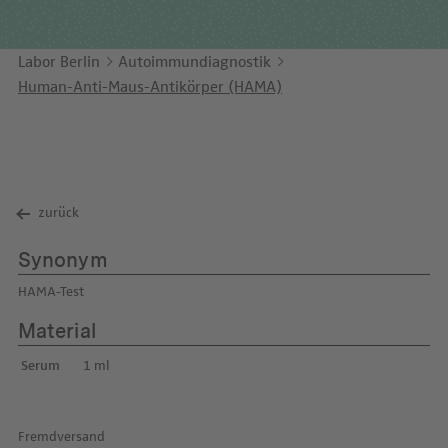
Unternehmensbericht
LEICHTE SPRACHE
Immunologie
Studien & Kooperationen
Labor Berlin
Autoimmundiagnostik
KONTAKT
Laboratoriumsmedizin & Toxikologie
Zusammenarbeit und Managementleistungen
Human-Anti-Maus-Antikörper (HAMA)
ENGLISH
Mikrobiologie & Hygiene
Diagnostik Kompass
Virologie
MVZ & MVZ-Ärzte
Fragen und Antworten
zurück
Synonym
HAMA-Test
Material
Serum
1 ml
Fremdversand