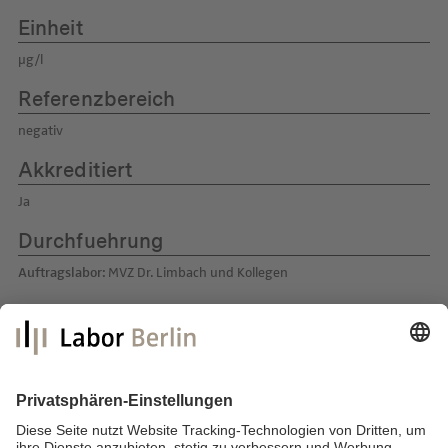
Einheit
µg/l
Referenzbereich
negativ
Akkreditiert
Ja
Durchfuehrung
Auftragslabor:
MVZ Dr. Limbach und Kollegen
Labor Berlin – Charité Vivantes GmbH
Sylter Straße 2
13353 Berlin