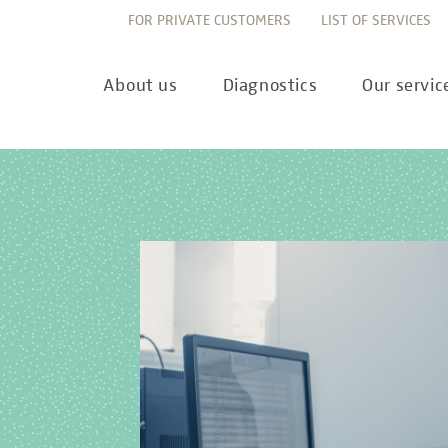
FOR PRIVATE CUSTOMERS
LIST OF SERVICES
About us
Diagnostics
Our servic
Innovation
Allergy Diagnostics
List of services
Ne
Sustainability
Autoimmune Diagnostics
Requisition slips
Pre
Corporate values
Endocrinology & Metabolism
Sample reception & 
10 
Understanding of quality
Forensic Genetics
Bioinformatics & Dat
Com
Equality
Hematology & Oncology
For senders
Pub