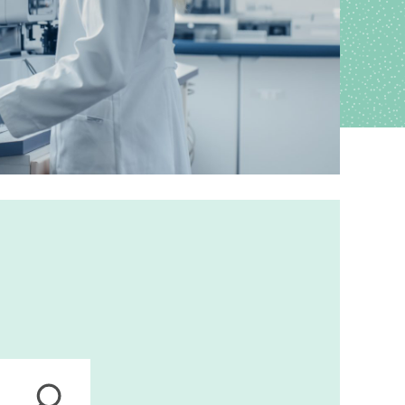
ions
anagement
s
ers