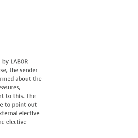
ed by LABOR
ose, the sender
formed about the
easures,
t to this. The
e to point out
ternal elective
he elective