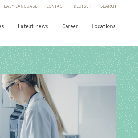
EASY LANGUAGE
CONTACT
DEUTSCH
SEARCH
es
Latest news
Career
Locations
ws
Career portal
ss
Career FAQs
preanalytics
years
MTL training at Labor Berlin
a Science
pany report
lications