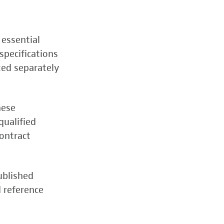
 essential
specifications
zed separately
hese
qualified
contract
ublished
d reference