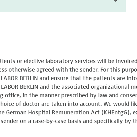
atients or elective laboratory services will be invoic
less otherwise agreed with the sender. For this purp
o LABOR BERLIN and ensure that the patients are in
o LABOR BERLIN and the associated organizational m
ing office, in the manner prescribed by law and consen
choice of doctor are taken into account. We would lik
 the German Hospital Remuneration Act (KHEntgG), ex
sender on a case-by-case basis and specifically by t
)
Typ 1