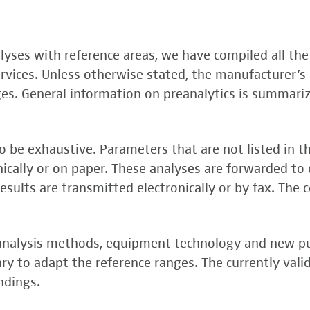
, FSME-, Zika-Virus)
nalyses with reference areas, we have compiled all the
 (FSME-Virus)
services. Unless otherwise stated, the manufacturer’s 
test
ges. General information on preanalytics is summari
 be exhaustive. Parameters that are not listed in t
onically or on paper. These analyses are forwarded to 
esults are transmitted electronically or by fax. The 
, analysis methods, equipment technology and new p
y to adapt the reference ranges. The currently vali
rper (alpha 3
ndings.