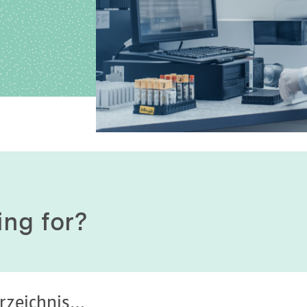
History of origin
Human Genetics
Studies & Collaborat
Organizational Structure
Immunology
Cooperation and m
services
Laboratory Medicine &
Toxicology
Diagnostics Compas
Microbiology & Hygiene
MVZ & MVZ doctors
Virology
Questions and answ
ing for?