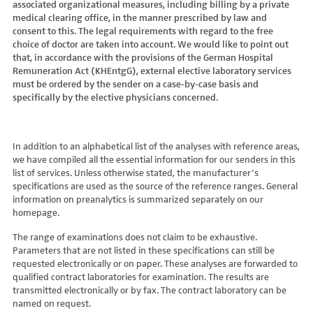
associated organizational measures, including billing by a private
Hydroxyglutarsäure im Urin
Bilirubin (Gesamt-, direktes, indirektes)
Dickkopf-3 AK
Lactosetoleranztest
Echinococcus
Thrombinzeit
medical clearing office, in the manner prescribed by law and
Laktat
Blutgasanalyse
Dopamin-2-Rezeptor-Antikörper
Multisteroid-Profile im Serum
EHEC PCR
consent to this. The legal requirements with regard to the free
Thromboplastinzeit (TPZ,Quick, INR)
Methylmalonsäure im Serum
BNP
DPP-like Protein 6 AK
choice of doctor are taken into account. We would like to point out
Multisteroidanalytik im Trockenblut
Enterovirus (Coxsackie/ECHO/Polio-Virus)
Tissue-Plasminogenaktivator
Methylmalonsäure im Urin
that, in accordance with the provisions of the German Hospital
C-reaktives Protein
ds-DNA-Ak (Crithidien) IFT/Se
N-terminales Propeptid des Prokollagen Typ 1
Epstein Barr-Virus (EBV)
Von Willebrand-Faktor-Antigen
Remuneration Act (KHEntgG), external elective laboratory services
Mucopolysaccharide
C1q-Komplement
ds-DNA-AK/Elisa
Nebenniere
Flaviviren (siehe auch Dengue-, West-Nil-, FSME-, Zika-Virus)
Von-Willebrand-Faktor-Multimere
must be ordered by the sender on a case-by-case basis and
Oligosaccharide
C2-Komplement
Einzelstrang-DNA-AK°
Niere, Salz- / Wasserhaushalt
specifically by the elective physicians concerned.
Francisella tularensis
vWF: F VIII Bindungs-Aktivität
Organische Säuren im Urin
C3-AK
ENA-Screen
Noradrenalin i. EDTA
Frühsommer-Meningo-Enzephalitis-Virus (FSME-Virus)
VWF:Collagenbindungsaktivität
Phytansäure
C3-Komplement
Endomysium-AK (IgA)
oraler Glukosetoleranz Test venös/kapill.
Hantaviren
VWF:Glykoprotein-Ib-Bindungsaktivitätstest
Pipecolinsäure
C4-Komplement
Endomysium-AK (IgG)
Schilddrüse
In addition to an alphabetical list of the analyses with reference areas,
Helicobacter pylori
VWF:Ristocetin-Cofaktor-Aktivität
Pipecolinsäure im Urin
C5 Komplement *
we have compiled all the essential information for our senders in this
Enterozyten-AK
Tetrahydroaldesteron im Sammelurin
Hepatitis-A-Virus (HAV)
list of services. Unless otherwise stated, the manufacturer’s
Purine/Pyrimidine
C6 Komplement Aktivität in %
Erythropoetin-AK
Thyroxin Antikörper
Hepatitis-B-Virus (HBV)
specifications are used as the source of the reference ranges. General
Pyruvat
C7 Komplement Aktivität in %
Etanercept-AK
Trijodthyronin Antikörper
Hepatitis-C-Virus (HCV)
information on preanalytics is summarized separately on our
Quotient LKF C24/C22
C8 Komplement Aktivität in %
Fibrillarin-AK
homepage.
Zink-Transporter 8 Autoantikörper
Hepatitis-D-Virus (HDV)
Quotient LKF C26/C22
C9 Komplement Aktivität in %
GABA-b-Rezeptor (IgGAM)-AK
11-Deoxycortisol im Serum
Hepatitis-E-Virus (HEV)
The range of examinations does not claim to be exhaustive.
Succinylaceton
CA 125
GAD (Glutamatdecarboxylase)-AK
11-Deoxycortisol im Trockenblut
Herpes simplex Virus (HSV)
Parameters that are not listed in these specifications can still be
Sulfatide
CA 15-3
ganglionäre Acetylcholinrezeptor-Antikörper (alpha 3
17-Ketosteroide i. Urin
requested electronically or on paper. These analyses are forwarded to
HIV
Untereinheit)
Tetracosansäure (C24)
CA 19-9
qualified contract laboratories for examination. The results are
17-Ketosteroide i.SU
Humanes Herpesvirus 6 (HHV6)
transmitted electronically or by fax. The contract laboratory can be
Gangliosid-Antikörper
Verlaufskontrolle PKU
CA 50 (Cancer Antigen 50)
5-Hydroxytryptophan i.Urin
Humanes Herpesvirus 7
named on request.
GFAP-AK IgG i. L.
ß-Glukocerebrosidase
CA 549