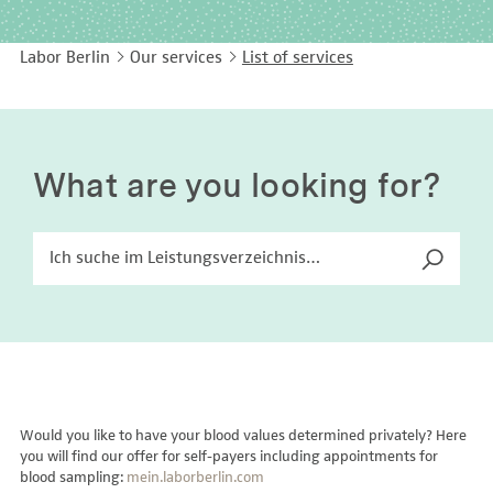
EASY LANGUAGE
Immunology
Studies & Collaborations
Labor Berlin
Our services
List of services
CONTACT
Laboratory Medicine & Toxicology
Cooperation and management services
DEUTSCH
Microbiology & Hygiene
Diagnostics Compass
Virology
MVZ & MVZ doctors
What are you looking for?
Questions and answers
Would you like to have your blood values determined privately? Here
you will find our offer for self-payers including appointments for
blood sampling:
mein.laborberlin.com