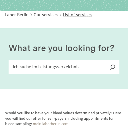
EASY LANGUAGE
Immunology
Studies & Collaborations
Labor Berlin
Our services
List of services
CONTACT
Laboratory Medicine & Toxicology
Cooperation and management services
DEUTSCH
Microbiology & Hygiene
Diagnostics Compass
Virology
MVZ & MVZ doctors
What are you looking for?
Questions and answers
Would you like to have your blood values determined privately? Here
you will find our offer for self-payers including appointments for
blood sampling:
mein.laborberlin.com