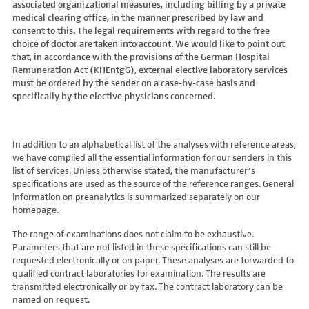
associated organizational measures, including billing by a private
Hydroxyglutarsäure im Urin
Bilirubin (Gesamt-, direktes, indirektes)
Dickkopf-3 AK
Lactosetoleranztest
Echinococcus
Thrombinzeit
medical clearing office, in the manner prescribed by law and
Laktat
Blutgasanalyse
Dopamin-2-Rezeptor-Antikörper
Multisteroid-Profile im Serum
EHEC PCR
consent to this. The legal requirements with regard to the free
Thromboplastinzeit (TPZ,Quick, INR)
Methylmalonsäure im Serum
BNP
DPP-like Protein 6 AK
choice of doctor are taken into account. We would like to point out
Multisteroidanalytik im Trockenblut
Enterovirus (Coxsackie/ECHO/Polio-Virus)
Tissue-Plasminogenaktivator
Methylmalonsäure im Urin
that, in accordance with the provisions of the German Hospital
C-reaktives Protein
ds-DNA-Ak (Crithidien) IFT/Se
N-terminales Propeptid des Prokollagen Typ 1
Epstein Barr-Virus (EBV)
Von Willebrand-Faktor-Antigen
Remuneration Act (KHEntgG), external elective laboratory services
Mucopolysaccharide
C1q-Komplement
ds-DNA-AK/Elisa
Nebenniere
Flaviviren (siehe auch Dengue-, West-Nil-, FSME-, Zika-Virus)
Von-Willebrand-Faktor-Multimere
must be ordered by the sender on a case-by-case basis and
Oligosaccharide
C2-Komplement
Einzelstrang-DNA-AK°
Niere, Salz- / Wasserhaushalt
specifically by the elective physicians concerned.
Francisella tularensis
vWF: F VIII Bindungs-Aktivität
Organische Säuren im Urin
C3-AK
ENA-Screen
Noradrenalin i. EDTA
Frühsommer-Meningo-Enzephalitis-Virus (FSME-Virus)
VWF:Collagenbindungsaktivität
Phytansäure
C3-Komplement
Endomysium-AK (IgA)
oraler Glukosetoleranz Test venös/kapill.
Hantaviren
VWF:Glykoprotein-Ib-Bindungsaktivitätstest
Pipecolinsäure
C4-Komplement
Endomysium-AK (IgG)
Schilddrüse
In addition to an alphabetical list of the analyses with reference areas,
Helicobacter pylori
VWF:Ristocetin-Cofaktor-Aktivität
Pipecolinsäure im Urin
C5 Komplement *
we have compiled all the essential information for our senders in this
Enterozyten-AK
Tetrahydroaldesteron im Sammelurin
Hepatitis-A-Virus (HAV)
list of services. Unless otherwise stated, the manufacturer’s
Purine/Pyrimidine
C6 Komplement Aktivität in %
Erythropoetin-AK
Thyroxin Antikörper
Hepatitis-B-Virus (HBV)
specifications are used as the source of the reference ranges. General
Pyruvat
C7 Komplement Aktivität in %
Etanercept-AK
Trijodthyronin Antikörper
Hepatitis-C-Virus (HCV)
information on preanalytics is summarized separately on our
Quotient LKF C24/C22
C8 Komplement Aktivität in %
Fibrillarin-AK
homepage.
Zink-Transporter 8 Autoantikörper
Hepatitis-D-Virus (HDV)
Quotient LKF C26/C22
C9 Komplement Aktivität in %
GABA-b-Rezeptor (IgGAM)-AK
11-Deoxycortisol im Serum
Hepatitis-E-Virus (HEV)
The range of examinations does not claim to be exhaustive.
Succinylaceton
CA 125
GAD (Glutamatdecarboxylase)-AK
11-Deoxycortisol im Trockenblut
Herpes simplex Virus (HSV)
Parameters that are not listed in these specifications can still be
Sulfatide
CA 15-3
ganglionäre Acetylcholinrezeptor-Antikörper (alpha 3
17-Ketosteroide i. Urin
requested electronically or on paper. These analyses are forwarded to
HIV
Untereinheit)
Tetracosansäure (C24)
CA 19-9
qualified contract laboratories for examination. The results are
17-Ketosteroide i.SU
Humanes Herpesvirus 6 (HHV6)
transmitted electronically or by fax. The contract laboratory can be
Gangliosid-Antikörper
Verlaufskontrolle PKU
CA 50 (Cancer Antigen 50)
5-Hydroxytryptophan i.Urin
Humanes Herpesvirus 7
named on request.
GFAP-AK IgG i. L.
ß-Glukocerebrosidase
CA 549