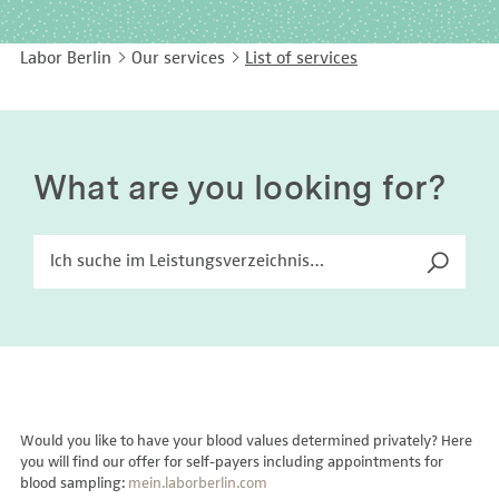
EASY LANGUAGE
Immunology
Studies & Collaborations
Labor Berlin
Our services
List of services
CONTACT
Laboratory Medicine & Toxicology
Cooperation and management services
DEUTSCH
Microbiology & Hygiene
Diagnostics Compass
Virology
MVZ & MVZ doctors
What are you looking for?
Questions and answers
Would you like to have your blood values determined privately? Here
you will find our offer for self-payers including appointments for
blood sampling:
mein.laborberlin.com