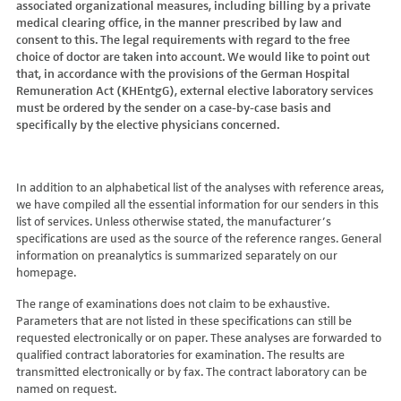
associated organizational measures, including billing by a private
Hydroxyglutarsäure im Urin
Bilirubin (Gesamt-, direktes, indirektes)
Dickkopf-3 AK
Lactosetoleranztest
Echinococcus
Thrombinzeit
medical clearing office, in the manner prescribed by law and
Laktat
Blutgasanalyse
Dopamin-2-Rezeptor-Antikörper
Multisteroid-Profile im Serum
EHEC PCR
consent to this. The legal requirements with regard to the free
Thromboplastinzeit (TPZ,Quick, INR)
Methylmalonsäure im Serum
BNP
DPP-like Protein 6 AK
choice of doctor are taken into account. We would like to point out
Multisteroidanalytik im Trockenblut
Enterovirus (Coxsackie/ECHO/Polio-Virus)
Tissue-Plasminogenaktivator
Methylmalonsäure im Urin
that, in accordance with the provisions of the German Hospital
C-reaktives Protein
ds-DNA-Ak (Crithidien) IFT/Se
N-terminales Propeptid des Prokollagen Typ 1
Epstein Barr-Virus (EBV)
Von Willebrand-Faktor-Antigen
Remuneration Act (KHEntgG), external elective laboratory services
Mucopolysaccharide
C1q-Komplement
ds-DNA-AK/Elisa
Nebenniere
Flaviviren (siehe auch Dengue-, West-Nil-, FSME-, Zika-Virus)
Von-Willebrand-Faktor-Multimere
must be ordered by the sender on a case-by-case basis and
Oligosaccharide
C2-Komplement
Einzelstrang-DNA-AK°
Niere, Salz- / Wasserhaushalt
specifically by the elective physicians concerned.
Francisella tularensis
vWF: F VIII Bindungs-Aktivität
Organische Säuren im Urin
C3-AK
ENA-Screen
Noradrenalin i. EDTA
Frühsommer-Meningo-Enzephalitis-Virus (FSME-Virus)
VWF:Collagenbindungsaktivität
Phytansäure
C3-Komplement
Endomysium-AK (IgA)
oraler Glukosetoleranz Test venös/kapill.
Hantaviren
VWF:Glykoprotein-Ib-Bindungsaktivitätstest
Pipecolinsäure
C4-Komplement
Endomysium-AK (IgG)
Schilddrüse
In addition to an alphabetical list of the analyses with reference areas,
Helicobacter pylori
VWF:Ristocetin-Cofaktor-Aktivität
Pipecolinsäure im Urin
C5 Komplement *
we have compiled all the essential information for our senders in this
Enterozyten-AK
Tetrahydroaldesteron im Sammelurin
Hepatitis-A-Virus (HAV)
list of services. Unless otherwise stated, the manufacturer’s
Purine/Pyrimidine
C6 Komplement Aktivität in %
Erythropoetin-AK
Thyroxin Antikörper
Hepatitis-B-Virus (HBV)
specifications are used as the source of the reference ranges. General
Pyruvat
C7 Komplement Aktivität in %
Etanercept-AK
Trijodthyronin Antikörper
Hepatitis-C-Virus (HCV)
information on preanalytics is summarized separately on our
Quotient LKF C24/C22
C8 Komplement Aktivität in %
Fibrillarin-AK
homepage.
Zink-Transporter 8 Autoantikörper
Hepatitis-D-Virus (HDV)
Quotient LKF C26/C22
C9 Komplement Aktivität in %
GABA-b-Rezeptor (IgGAM)-AK
11-Deoxycortisol im Serum
Hepatitis-E-Virus (HEV)
The range of examinations does not claim to be exhaustive.
Succinylaceton
CA 125
GAD (Glutamatdecarboxylase)-AK
11-Deoxycortisol im Trockenblut
Herpes simplex Virus (HSV)
Parameters that are not listed in these specifications can still be
Sulfatide
CA 15-3
ganglionäre Acetylcholinrezeptor-Antikörper (alpha 3
17-Ketosteroide i. Urin
requested electronically or on paper. These analyses are forwarded to
HIV
Untereinheit)
Tetracosansäure (C24)
CA 19-9
qualified contract laboratories for examination. The results are
17-Ketosteroide i.SU
Humanes Herpesvirus 6 (HHV6)
transmitted electronically or by fax. The contract laboratory can be
Gangliosid-Antikörper
Verlaufskontrolle PKU
CA 50 (Cancer Antigen 50)
5-Hydroxytryptophan i.Urin
Humanes Herpesvirus 7
named on request.
GFAP-AK IgG i. L.
ß-Glukocerebrosidase
CA 549