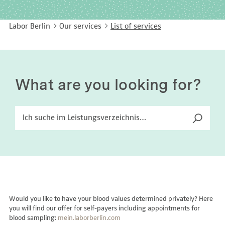
EASY LANGUAGE
Immunology
Studies & Collaborations
Labor Berlin
Our services
List of services
CONTACT
Laboratory Medicine & Toxicology
Cooperation and management services
DEUTSCH
Microbiology & Hygiene
Diagnostics Compass
Virology
MVZ & MVZ doctors
What are you looking for?
Questions and answers
Would you like to have your blood values determined privately? Here
you will find our offer for self-payers including appointments for
blood sampling:
mein.laborberlin.com