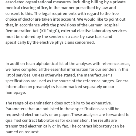
associated organizational measures, including billing by a private
Hydroxyglutarsäure im Urin
Bilirubin (Gesamt-, direktes, indirektes)
Dickkopf-3 AK
Lactosetoleranztest
Echinococcus
Thrombinzeit
medical clearing office, in the manner prescribed by law and
Laktat
Blutgasanalyse
Dopamin-2-Rezeptor-Antikörper
Multisteroid-Profile im Serum
EHEC PCR
consent to this. The legal requirements with regard to the free
Thromboplastinzeit (TPZ,Quick, INR)
Methylmalonsäure im Serum
BNP
DPP-like Protein 6 AK
choice of doctor are taken into account. We would like to point out
Multisteroidanalytik im Trockenblut
Enterovirus (Coxsackie/ECHO/Polio-Virus)
Tissue-Plasminogenaktivator
Methylmalonsäure im Urin
that, in accordance with the provisions of the German Hospital
C-reaktives Protein
ds-DNA-Ak (Crithidien) IFT/Se
N-terminales Propeptid des Prokollagen Typ 1
Epstein Barr-Virus (EBV)
Von Willebrand-Faktor-Antigen
Remuneration Act (KHEntgG), external elective laboratory services
Mucopolysaccharide
C1q-Komplement
ds-DNA-AK/Elisa
Nebenniere
Flaviviren (siehe auch Dengue-, West-Nil-, FSME-, Zika-Virus)
Von-Willebrand-Faktor-Multimere
must be ordered by the sender on a case-by-case basis and
Oligosaccharide
C2-Komplement
Einzelstrang-DNA-AK°
Niere, Salz- / Wasserhaushalt
specifically by the elective physicians concerned.
Francisella tularensis
vWF: F VIII Bindungs-Aktivität
Organische Säuren im Urin
C3-AK
ENA-Screen
Noradrenalin i. EDTA
Frühsommer-Meningo-Enzephalitis-Virus (FSME-Virus)
VWF:Collagenbindungsaktivität
Phytansäure
C3-Komplement
Endomysium-AK (IgA)
oraler Glukosetoleranz Test venös/kapill.
Hantaviren
VWF:Glykoprotein-Ib-Bindungsaktivitätstest
Pipecolinsäure
C4-Komplement
Endomysium-AK (IgG)
Schilddrüse
In addition to an alphabetical list of the analyses with reference areas,
Helicobacter pylori
VWF:Ristocetin-Cofaktor-Aktivität
Pipecolinsäure im Urin
C5 Komplement *
we have compiled all the essential information for our senders in this
Enterozyten-AK
Tetrahydroaldesteron im Sammelurin
Hepatitis-A-Virus (HAV)
list of services. Unless otherwise stated, the manufacturer’s
Purine/Pyrimidine
C6 Komplement Aktivität in %
Erythropoetin-AK
Thyroxin Antikörper
Hepatitis-B-Virus (HBV)
specifications are used as the source of the reference ranges. General
Pyruvat
C7 Komplement Aktivität in %
Etanercept-AK
Trijodthyronin Antikörper
Hepatitis-C-Virus (HCV)
information on preanalytics is summarized separately on our
Quotient LKF C24/C22
C8 Komplement Aktivität in %
Fibrillarin-AK
homepage.
Zink-Transporter 8 Autoantikörper
Hepatitis-D-Virus (HDV)
Quotient LKF C26/C22
C9 Komplement Aktivität in %
GABA-b-Rezeptor (IgGAM)-AK
11-Deoxycortisol im Serum
Hepatitis-E-Virus (HEV)
The range of examinations does not claim to be exhaustive.
Succinylaceton
CA 125
GAD (Glutamatdecarboxylase)-AK
11-Deoxycortisol im Trockenblut
Herpes simplex Virus (HSV)
Parameters that are not listed in these specifications can still be
Sulfatide
CA 15-3
ganglionäre Acetylcholinrezeptor-Antikörper (alpha 3
17-Ketosteroide i. Urin
requested electronically or on paper. These analyses are forwarded to
HIV
Untereinheit)
Tetracosansäure (C24)
CA 19-9
qualified contract laboratories for examination. The results are
17-Ketosteroide i.SU
Humanes Herpesvirus 6 (HHV6)
transmitted electronically or by fax. The contract laboratory can be
Gangliosid-Antikörper
Verlaufskontrolle PKU
CA 50 (Cancer Antigen 50)
5-Hydroxytryptophan i.Urin
Humanes Herpesvirus 7
named on request.
GFAP-AK IgG i. L.
ß-Glukocerebrosidase
CA 549