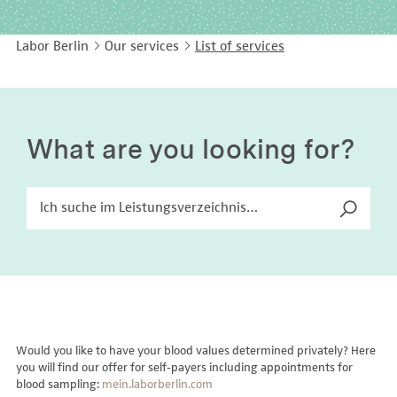
EASY LANGUAGE
Immunology
Studies & Collaborations
Labor Berlin
Our services
List of services
CONTACT
Laboratory Medicine & Toxicology
Cooperation and management services
DEUTSCH
Microbiology & Hygiene
Diagnostics Compass
Virology
MVZ & MVZ doctors
What are you looking for?
Questions and answers
Would you like to have your blood values determined privately? Here
you will find our offer for self-payers including appointments for
blood sampling:
mein.laborberlin.com