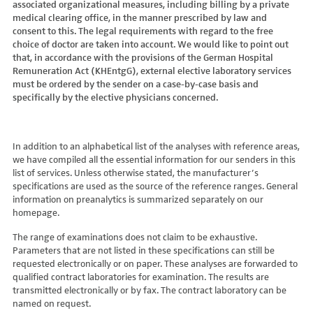
associated organizational measures, including billing by a private
Hydroxyglutarsäure im Urin
Bilirubin (Gesamt-, direktes, indirektes)
Dickkopf-3 AK
Lactosetoleranztest
Echinococcus
Thrombinzeit
medical clearing office, in the manner prescribed by law and
Laktat
Blutgasanalyse
Dopamin-2-Rezeptor-Antikörper
Multisteroid-Profile im Serum
EHEC PCR
consent to this. The legal requirements with regard to the free
Thromboplastinzeit (TPZ,Quick, INR)
Methylmalonsäure im Serum
BNP
DPP-like Protein 6 AK
choice of doctor are taken into account. We would like to point out
Multisteroidanalytik im Trockenblut
Enterovirus (Coxsackie/ECHO/Polio-Virus)
Tissue-Plasminogenaktivator
Methylmalonsäure im Urin
that, in accordance with the provisions of the German Hospital
C-reaktives Protein
ds-DNA-Ak (Crithidien) IFT/Se
N-terminales Propeptid des Prokollagen Typ 1
Epstein Barr-Virus (EBV)
Von Willebrand-Faktor-Antigen
Remuneration Act (KHEntgG), external elective laboratory services
Mucopolysaccharide
C1q-Komplement
ds-DNA-AK/Elisa
Nebenniere
Flaviviren (siehe auch Dengue-, West-Nil-, FSME-, Zika-Virus)
Von-Willebrand-Faktor-Multimere
must be ordered by the sender on a case-by-case basis and
Oligosaccharide
C2-Komplement
Einzelstrang-DNA-AK°
Niere, Salz- / Wasserhaushalt
specifically by the elective physicians concerned.
Francisella tularensis
vWF: F VIII Bindungs-Aktivität
Organische Säuren im Urin
C3-AK
ENA-Screen
Noradrenalin i. EDTA
Frühsommer-Meningo-Enzephalitis-Virus (FSME-Virus)
VWF:Collagenbindungsaktivität
Phytansäure
C3-Komplement
Endomysium-AK (IgA)
oraler Glukosetoleranz Test venös/kapill.
Hantaviren
VWF:Glykoprotein-Ib-Bindungsaktivitätstest
Pipecolinsäure
C4-Komplement
Endomysium-AK (IgG)
Schilddrüse
In addition to an alphabetical list of the analyses with reference areas,
Helicobacter pylori
VWF:Ristocetin-Cofaktor-Aktivität
Pipecolinsäure im Urin
C5 Komplement *
we have compiled all the essential information for our senders in this
Enterozyten-AK
Tetrahydroaldesteron im Sammelurin
Hepatitis-A-Virus (HAV)
list of services. Unless otherwise stated, the manufacturer’s
Purine/Pyrimidine
C6 Komplement Aktivität in %
Erythropoetin-AK
Thyroxin Antikörper
Hepatitis-B-Virus (HBV)
specifications are used as the source of the reference ranges. General
Pyruvat
C7 Komplement Aktivität in %
Etanercept-AK
Trijodthyronin Antikörper
Hepatitis-C-Virus (HCV)
information on preanalytics is summarized separately on our
Quotient LKF C24/C22
C8 Komplement Aktivität in %
Fibrillarin-AK
homepage.
Zink-Transporter 8 Autoantikörper
Hepatitis-D-Virus (HDV)
Quotient LKF C26/C22
C9 Komplement Aktivität in %
GABA-b-Rezeptor (IgGAM)-AK
11-Deoxycortisol im Serum
Hepatitis-E-Virus (HEV)
The range of examinations does not claim to be exhaustive.
Succinylaceton
CA 125
GAD (Glutamatdecarboxylase)-AK
11-Deoxycortisol im Trockenblut
Herpes simplex Virus (HSV)
Parameters that are not listed in these specifications can still be
Sulfatide
CA 15-3
ganglionäre Acetylcholinrezeptor-Antikörper (alpha 3
17-Ketosteroide i. Urin
requested electronically or on paper. These analyses are forwarded to
HIV
Untereinheit)
Tetracosansäure (C24)
CA 19-9
qualified contract laboratories for examination. The results are
17-Ketosteroide i.SU
Humanes Herpesvirus 6 (HHV6)
transmitted electronically or by fax. The contract laboratory can be
Gangliosid-Antikörper
Verlaufskontrolle PKU
CA 50 (Cancer Antigen 50)
5-Hydroxytryptophan i.Urin
Humanes Herpesvirus 7
named on request.
GFAP-AK IgG i. L.
ß-Glukocerebrosidase
CA 549