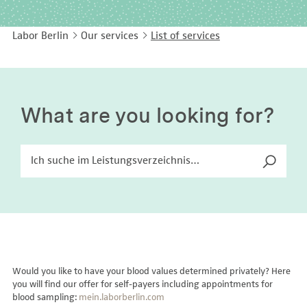
EASY LANGUAGE
Immunology
Studies & Collaborations
Labor Berlin
Our services
List of services
CONTACT
Laboratory Medicine & Toxicology
Cooperation and management services
DEUTSCH
Microbiology & Hygiene
Diagnostics Compass
Virology
MVZ & MVZ doctors
What are you looking for?
Questions and answers
Would you like to have your blood values determined privately? Here
you will find our offer for self-payers including appointments for
blood sampling:
mein.laborberlin.com