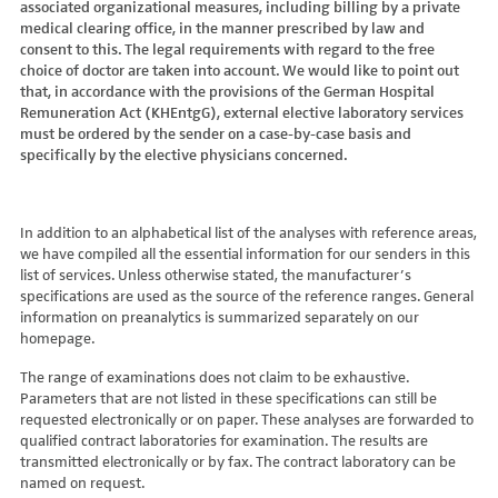
associated organizational measures, including billing by a private
Hydroxyglutarsäure im Urin
Bilirubin (Gesamt-, direktes, indirektes)
Dickkopf-3 AK
Lactosetoleranztest
Echinococcus
Thrombinzeit
medical clearing office, in the manner prescribed by law and
Laktat
Blutgasanalyse
Dopamin-2-Rezeptor-Antikörper
Multisteroid-Profile im Serum
EHEC PCR
consent to this. The legal requirements with regard to the free
Thromboplastinzeit (TPZ,Quick, INR)
Methylmalonsäure im Serum
BNP
DPP-like Protein 6 AK
choice of doctor are taken into account. We would like to point out
Multisteroidanalytik im Trockenblut
Enterovirus (Coxsackie/ECHO/Polio-Virus)
Tissue-Plasminogenaktivator
Methylmalonsäure im Urin
that, in accordance with the provisions of the German Hospital
C-reaktives Protein
ds-DNA-Ak (Crithidien) IFT/Se
N-terminales Propeptid des Prokollagen Typ 1
Epstein Barr-Virus (EBV)
Von Willebrand-Faktor-Antigen
Remuneration Act (KHEntgG), external elective laboratory services
Mucopolysaccharide
C1q-Komplement
ds-DNA-AK/Elisa
Nebenniere
Flaviviren (siehe auch Dengue-, West-Nil-, FSME-, Zika-Virus)
Von-Willebrand-Faktor-Multimere
must be ordered by the sender on a case-by-case basis and
Oligosaccharide
C2-Komplement
Einzelstrang-DNA-AK°
Niere, Salz- / Wasserhaushalt
specifically by the elective physicians concerned.
Francisella tularensis
vWF: F VIII Bindungs-Aktivität
Organische Säuren im Urin
C3-AK
ENA-Screen
Noradrenalin i. EDTA
Frühsommer-Meningo-Enzephalitis-Virus (FSME-Virus)
VWF:Collagenbindungsaktivität
Phytansäure
C3-Komplement
Endomysium-AK (IgA)
oraler Glukosetoleranz Test venös/kapill.
Hantaviren
VWF:Glykoprotein-Ib-Bindungsaktivitätstest
Pipecolinsäure
C4-Komplement
Endomysium-AK (IgG)
Schilddrüse
In addition to an alphabetical list of the analyses with reference areas,
Helicobacter pylori
VWF:Ristocetin-Cofaktor-Aktivität
Pipecolinsäure im Urin
C5 Komplement *
we have compiled all the essential information for our senders in this
Enterozyten-AK
Tetrahydroaldesteron im Sammelurin
Hepatitis-A-Virus (HAV)
list of services. Unless otherwise stated, the manufacturer’s
Purine/Pyrimidine
C6 Komplement Aktivität in %
Erythropoetin-AK
Thyroxin Antikörper
Hepatitis-B-Virus (HBV)
specifications are used as the source of the reference ranges. General
Pyruvat
C7 Komplement Aktivität in %
Etanercept-AK
Trijodthyronin Antikörper
Hepatitis-C-Virus (HCV)
information on preanalytics is summarized separately on our
Quotient LKF C24/C22
C8 Komplement Aktivität in %
Fibrillarin-AK
homepage.
Zink-Transporter 8 Autoantikörper
Hepatitis-D-Virus (HDV)
Quotient LKF C26/C22
C9 Komplement Aktivität in %
GABA-b-Rezeptor (IgGAM)-AK
11-Deoxycortisol im Serum
Hepatitis-E-Virus (HEV)
The range of examinations does not claim to be exhaustive.
Succinylaceton
CA 125
GAD (Glutamatdecarboxylase)-AK
11-Deoxycortisol im Trockenblut
Herpes simplex Virus (HSV)
Parameters that are not listed in these specifications can still be
Sulfatide
CA 15-3
ganglionäre Acetylcholinrezeptor-Antikörper (alpha 3
17-Ketosteroide i. Urin
requested electronically or on paper. These analyses are forwarded to
HIV
Untereinheit)
Tetracosansäure (C24)
CA 19-9
qualified contract laboratories for examination. The results are
17-Ketosteroide i.SU
Humanes Herpesvirus 6 (HHV6)
transmitted electronically or by fax. The contract laboratory can be
Gangliosid-Antikörper
Verlaufskontrolle PKU
CA 50 (Cancer Antigen 50)
5-Hydroxytryptophan i.Urin
Humanes Herpesvirus 7
named on request.
GFAP-AK IgG i. L.
ß-Glukocerebrosidase
CA 549