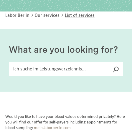
EASY LANGUAGE
Immunology
Studies & Collaborations
Labor Berlin
Our services
List of services
CONTACT
Laboratory Medicine & Toxicology
Cooperation and management services
DEUTSCH
Microbiology & Hygiene
Diagnostics Compass
Virology
MVZ & MVZ doctors
What are you looking for?
Questions and answers
Would you like to have your blood values determined privately? Here
you will find our offer for self-payers including appointments for
blood sampling:
mein.laborberlin.com