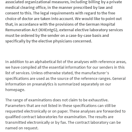
associated organizational measures, including billing by a private
Hydroxyglutarsäure im Urin
Bilirubin (Gesamt-, direktes, indirektes)
Dickkopf-3 AK
Lactosetoleranztest
Echinococcus
Thrombinzeit
medical clearing office, in the manner prescribed by law and
Laktat
Blutgasanalyse
Dopamin-2-Rezeptor-Antikörper
Multisteroid-Profile im Serum
EHEC PCR
consent to this. The legal requirements with regard to the free
Thromboplastinzeit (TPZ,Quick, INR)
Methylmalonsäure im Serum
BNP
DPP-like Protein 6 AK
choice of doctor are taken into account. We would like to point out
Multisteroidanalytik im Trockenblut
Enterovirus (Coxsackie/ECHO/Polio-Virus)
Tissue-Plasminogenaktivator
Methylmalonsäure im Urin
that, in accordance with the provisions of the German Hospital
C-reaktives Protein
ds-DNA-Ak (Crithidien) IFT/Se
N-terminales Propeptid des Prokollagen Typ 1
Epstein Barr-Virus (EBV)
Von Willebrand-Faktor-Antigen
Remuneration Act (KHEntgG), external elective laboratory services
Mucopolysaccharide
C1q-Komplement
ds-DNA-AK/Elisa
Nebenniere
Flaviviren (siehe auch Dengue-, West-Nil-, FSME-, Zika-Virus)
Von-Willebrand-Faktor-Multimere
must be ordered by the sender on a case-by-case basis and
Oligosaccharide
C2-Komplement
Einzelstrang-DNA-AK°
Niere, Salz- / Wasserhaushalt
specifically by the elective physicians concerned.
Francisella tularensis
vWF: F VIII Bindungs-Aktivität
Organische Säuren im Urin
C3-AK
ENA-Screen
Noradrenalin i. EDTA
Frühsommer-Meningo-Enzephalitis-Virus (FSME-Virus)
VWF:Collagenbindungsaktivität
Phytansäure
C3-Komplement
Endomysium-AK (IgA)
oraler Glukosetoleranz Test venös/kapill.
Hantaviren
VWF:Glykoprotein-Ib-Bindungsaktivitätstest
Pipecolinsäure
C4-Komplement
Endomysium-AK (IgG)
Schilddrüse
In addition to an alphabetical list of the analyses with reference areas,
Helicobacter pylori
VWF:Ristocetin-Cofaktor-Aktivität
Pipecolinsäure im Urin
C5 Komplement *
we have compiled all the essential information for our senders in this
Enterozyten-AK
Tetrahydroaldesteron im Sammelurin
Hepatitis-A-Virus (HAV)
list of services. Unless otherwise stated, the manufacturer’s
Purine/Pyrimidine
C6 Komplement Aktivität in %
Erythropoetin-AK
Thyroxin Antikörper
Hepatitis-B-Virus (HBV)
specifications are used as the source of the reference ranges. General
Pyruvat
C7 Komplement Aktivität in %
Etanercept-AK
Trijodthyronin Antikörper
Hepatitis-C-Virus (HCV)
information on preanalytics is summarized separately on our
Quotient LKF C24/C22
C8 Komplement Aktivität in %
Fibrillarin-AK
homepage.
Zink-Transporter 8 Autoantikörper
Hepatitis-D-Virus (HDV)
Quotient LKF C26/C22
C9 Komplement Aktivität in %
GABA-b-Rezeptor (IgGAM)-AK
11-Deoxycortisol im Serum
Hepatitis-E-Virus (HEV)
The range of examinations does not claim to be exhaustive.
Succinylaceton
CA 125
GAD (Glutamatdecarboxylase)-AK
11-Deoxycortisol im Trockenblut
Herpes simplex Virus (HSV)
Parameters that are not listed in these specifications can still be
Sulfatide
CA 15-3
ganglionäre Acetylcholinrezeptor-Antikörper (alpha 3
17-Ketosteroide i. Urin
requested electronically or on paper. These analyses are forwarded to
HIV
Untereinheit)
Tetracosansäure (C24)
CA 19-9
qualified contract laboratories for examination. The results are
17-Ketosteroide i.SU
Humanes Herpesvirus 6 (HHV6)
transmitted electronically or by fax. The contract laboratory can be
Gangliosid-Antikörper
Verlaufskontrolle PKU
CA 50 (Cancer Antigen 50)
5-Hydroxytryptophan i.Urin
Humanes Herpesvirus 7
named on request.
GFAP-AK IgG i. L.
ß-Glukocerebrosidase
CA 549