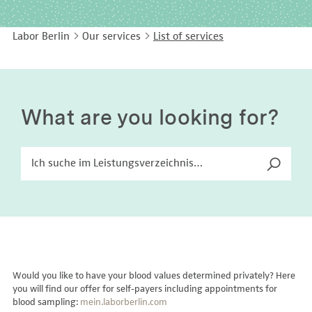
EASY LANGUAGE
Immunology
Studies & Collaborations
Labor Berlin
Our services
List of services
CONTACT
Laboratory Medicine & Toxicology
Cooperation and management services
DEUTSCH
Microbiology & Hygiene
Diagnostics Compass
Virology
MVZ & MVZ doctors
What are you looking for?
Questions and answers
Would you like to have your blood values determined privately? Here
you will find our offer for self-payers including appointments for
blood sampling:
mein.laborberlin.com