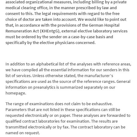
associated organizational measures, including billing by a private
Hydroxyglutarsäure im Urin
Bilirubin (Gesamt-, direktes, indirektes)
Dickkopf-3 AK
Lactosetoleranztest
Echinococcus
Thrombinzeit
medical clearing office, in the manner prescribed by law and
Laktat
Blutgasanalyse
Dopamin-2-Rezeptor-Antikörper
Multisteroid-Profile im Serum
EHEC PCR
consent to this. The legal requirements with regard to the free
Thromboplastinzeit (TPZ,Quick, INR)
Methylmalonsäure im Serum
BNP
DPP-like Protein 6 AK
choice of doctor are taken into account. We would like to point out
Multisteroidanalytik im Trockenblut
Enterovirus (Coxsackie/ECHO/Polio-Virus)
Tissue-Plasminogenaktivator
Methylmalonsäure im Urin
that, in accordance with the provisions of the German Hospital
C-reaktives Protein
ds-DNA-Ak (Crithidien) IFT/Se
N-terminales Propeptid des Prokollagen Typ 1
Epstein Barr-Virus (EBV)
Von Willebrand-Faktor-Antigen
Remuneration Act (KHEntgG), external elective laboratory services
Mucopolysaccharide
C1q-Komplement
ds-DNA-AK/Elisa
Nebenniere
Flaviviren (siehe auch Dengue-, West-Nil-, FSME-, Zika-Virus)
Von-Willebrand-Faktor-Multimere
must be ordered by the sender on a case-by-case basis and
Oligosaccharide
C2-Komplement
Einzelstrang-DNA-AK°
Niere, Salz- / Wasserhaushalt
specifically by the elective physicians concerned.
Francisella tularensis
vWF: F VIII Bindungs-Aktivität
Organische Säuren im Urin
C3-AK
ENA-Screen
Noradrenalin i. EDTA
Frühsommer-Meningo-Enzephalitis-Virus (FSME-Virus)
VWF:Collagenbindungsaktivität
Phytansäure
C3-Komplement
Endomysium-AK (IgA)
oraler Glukosetoleranz Test venös/kapill.
Hantaviren
VWF:Glykoprotein-Ib-Bindungsaktivitätstest
Pipecolinsäure
C4-Komplement
Endomysium-AK (IgG)
Schilddrüse
In addition to an alphabetical list of the analyses with reference areas,
Helicobacter pylori
VWF:Ristocetin-Cofaktor-Aktivität
Pipecolinsäure im Urin
C5 Komplement *
we have compiled all the essential information for our senders in this
Enterozyten-AK
Tetrahydroaldesteron im Sammelurin
Hepatitis-A-Virus (HAV)
list of services. Unless otherwise stated, the manufacturer’s
Purine/Pyrimidine
C6 Komplement Aktivität in %
Erythropoetin-AK
Thyroxin Antikörper
Hepatitis-B-Virus (HBV)
specifications are used as the source of the reference ranges. General
Pyruvat
C7 Komplement Aktivität in %
Etanercept-AK
Trijodthyronin Antikörper
Hepatitis-C-Virus (HCV)
information on preanalytics is summarized separately on our
Quotient LKF C24/C22
C8 Komplement Aktivität in %
Fibrillarin-AK
homepage.
Zink-Transporter 8 Autoantikörper
Hepatitis-D-Virus (HDV)
Quotient LKF C26/C22
C9 Komplement Aktivität in %
GABA-b-Rezeptor (IgGAM)-AK
11-Deoxycortisol im Serum
Hepatitis-E-Virus (HEV)
The range of examinations does not claim to be exhaustive.
Succinylaceton
CA 125
GAD (Glutamatdecarboxylase)-AK
11-Deoxycortisol im Trockenblut
Herpes simplex Virus (HSV)
Parameters that are not listed in these specifications can still be
Sulfatide
CA 15-3
ganglionäre Acetylcholinrezeptor-Antikörper (alpha 3
17-Ketosteroide i. Urin
requested electronically or on paper. These analyses are forwarded to
HIV
Untereinheit)
Tetracosansäure (C24)
CA 19-9
qualified contract laboratories for examination. The results are
17-Ketosteroide i.SU
Humanes Herpesvirus 6 (HHV6)
transmitted electronically or by fax. The contract laboratory can be
Gangliosid-Antikörper
Verlaufskontrolle PKU
CA 50 (Cancer Antigen 50)
5-Hydroxytryptophan i.Urin
Humanes Herpesvirus 7
named on request.
GFAP-AK IgG i. L.
ß-Glukocerebrosidase
CA 549