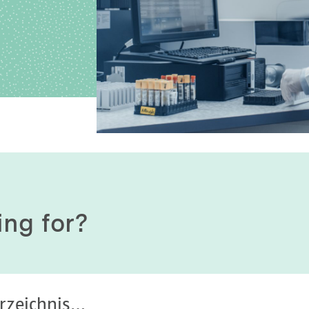
History of origin
Human Genetics
Studies & Collaborat
Organizational Structure
Immunology
Cooperation and m
services
Laboratory Medicine &
Toxicology
Diagnostics Compas
Microbiology & Hygiene
MVZ & MVZ doctors
Virology
Questions and answ
ing for?