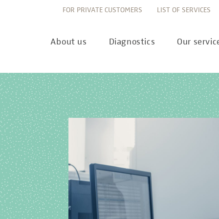
FOR PRIVATE CUSTOMERS
LIST OF SERVICES
About us
Diagnostics
Our servic
Innovation
Allergy Diagnostics
List of services
Ne
Sustainability
Autoimmune Diagnostics
Requisition slips
Pre
Corporate values
Endocrinology & Metabolism
Sample reception & 
10 
Understanding of quality
Forensic Genetics
Bioinformatics & Dat
Com
Equality
Hematology & Oncology
For senders
Pub