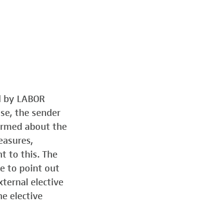
ed by LABOR
ose, the sender
formed about the
easures,
t to this. The
e to point out
ternal elective
he elective