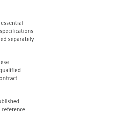
 essential
specifications
zed separately
hese
qualified
contract
ublished
d reference