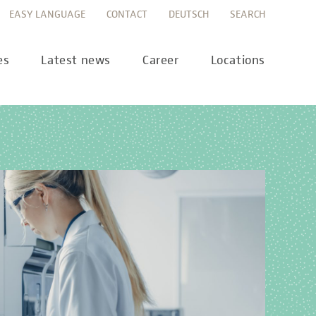
EASY LANGUAGE
CONTACT
DEUTSCH
SEARCH
es
Latest news
Career
Locations
ws
Career portal
ss
Career FAQs
preanalytics
years
MTL training at Labor Berlin
a Science
pany report
lications