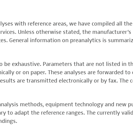
, FSME-, Zika-Virus)
nalyses with reference areas, we have compiled all the
 (FSME-Virus)
services. Unless otherwise stated, the manufacturer’s 
test
ges. General information on preanalytics is summari
 be exhaustive. Parameters that are not listed in t
onically or on paper. These analyses are forwarded to 
esults are transmitted electronically or by fax. The 
, analysis methods, equipment technology and new p
y to adapt the reference ranges. The currently vali
rper (alpha 3
ndings.