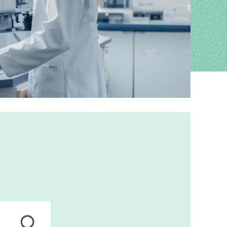
ions
anagement
s
ers