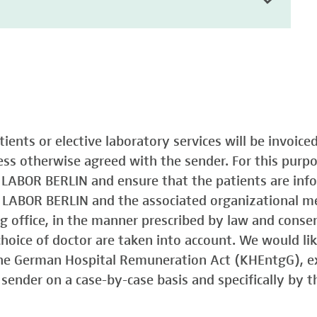
atients or elective laboratory services will be invoic
less otherwise agreed with the sender. For this purp
o LABOR BERLIN and ensure that the patients are in
o LABOR BERLIN and the associated organizational m
ing office, in the manner prescribed by law and consen
choice of doctor are taken into account. We would lik
 the German Hospital Remuneration Act (KHEntgG), ex
sender on a case-by-case basis and specifically by t
)
Typ 1