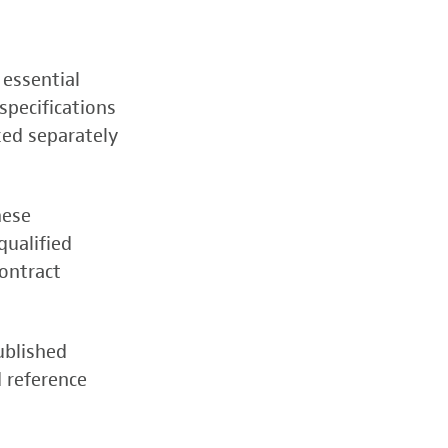
 essential
specifications
zed separately
hese
qualified
contract
ublished
d reference