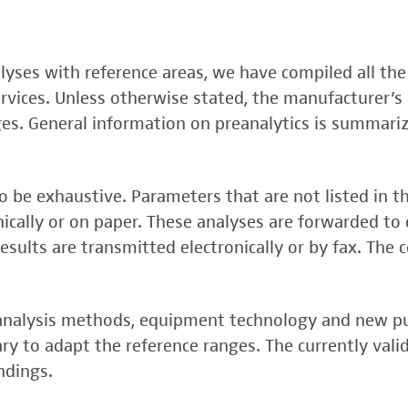
, FSME-, Zika-Virus)
nalyses with reference areas, we have compiled all the
 (FSME-Virus)
services. Unless otherwise stated, the manufacturer’s 
test
ges. General information on preanalytics is summari
 be exhaustive. Parameters that are not listed in t
onically or on paper. These analyses are forwarded to 
esults are transmitted electronically or by fax. The 
, analysis methods, equipment technology and new p
y to adapt the reference ranges. The currently vali
rper (alpha 3
ndings.