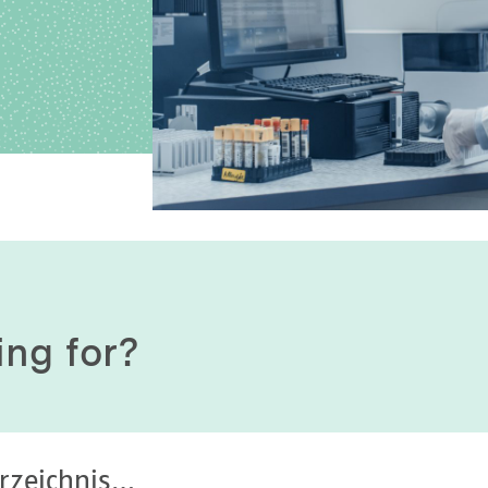
History of origin
Human Genetics
Studies & Collaborat
Organizational Structure
Immunology
Cooperation and m
services
Laboratory Medicine &
Toxicology
Diagnostics Compas
Microbiology & Hygiene
MVZ & MVZ doctors
Virology
Questions and answ
ing for?