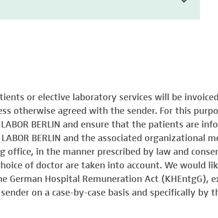
atients or elective laboratory services will be invoic
less otherwise agreed with the sender. For this purp
o LABOR BERLIN and ensure that the patients are in
o LABOR BERLIN and the associated organizational m
ing office, in the manner prescribed by law and consen
choice of doctor are taken into account. We would lik
 the German Hospital Remuneration Act (KHEntgG), ex
sender on a case-by-case basis and specifically by t
)
Typ 1