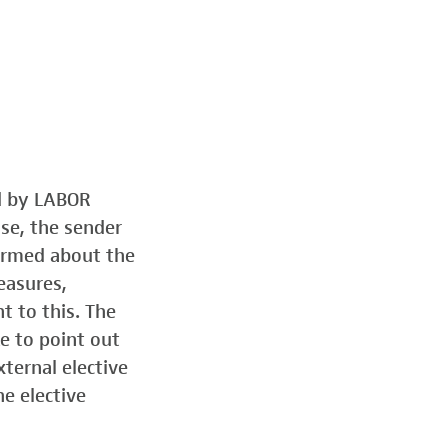
ed by LABOR
ose, the sender
formed about the
easures,
t to this. The
e to point out
ternal elective
he elective