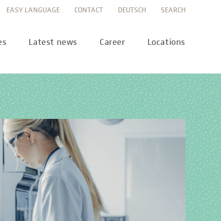
EASY LANGUAGE
CONTACT
DEUTSCH
SEARCH
es
Latest news
Career
Locations
ws
Career portal
ss
Career FAQs
preanalytics
years
MTL training at Labor Berlin
a Science
pany report
lications