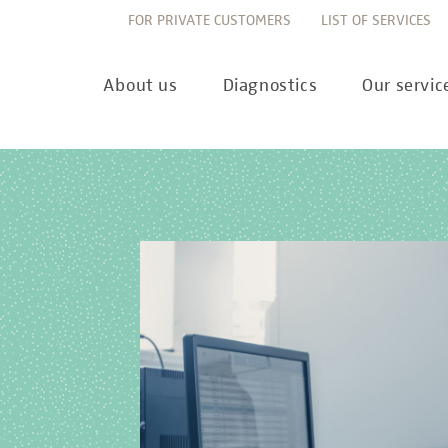
FOR PRIVATE CUSTOMERS
LIST OF SERVICES
About us
Diagnostics
Our servic
Innovation
Allergy Diagnostics
List of services
Ne
Sustainability
Autoimmune Diagnostics
Requisition slips
Pre
Corporate values
Endocrinology & Metabolism
Sample reception & 
10 
Understanding of quality
Forensic Genetics
Bioinformatics & Dat
Com
Equality
Hematology & Oncology
For senders
Pub