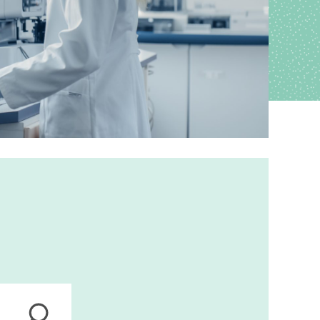
ions
anagement
s
ers