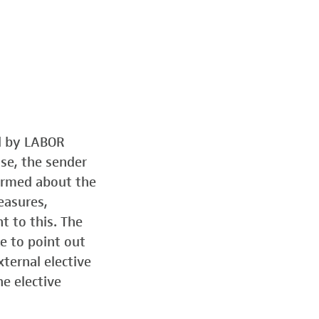
ed by LABOR
ose, the sender
formed about the
easures,
t to this. The
e to point out
ternal elective
he elective