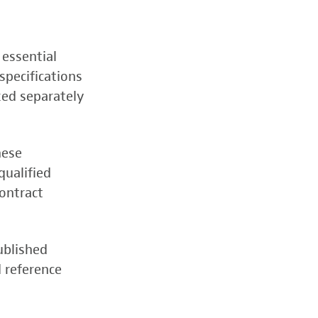
 essential
specifications
zed separately
hese
qualified
contract
ublished
d reference