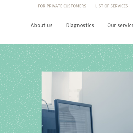
FOR PRIVATE CUSTOMERS
LIST OF SERVICES
About us
Diagnostics
Our servic
Innovation
Allergy Diagnostics
List of services
Ne
Sustainability
Autoimmune Diagnostics
Requisition slips
Pre
Corporate values
Endocrinology & Metabolism
Sample reception & 
10 
Understanding of quality
Forensic Genetics
Bioinformatics & Dat
Com
Equality
Hematology & Oncology
For senders
Pub