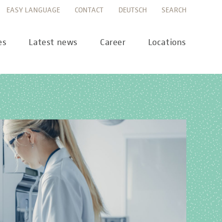
EASY LANGUAGE
CONTACT
DEUTSCH
SEARCH
es
Latest news
Career
Locations
ws
Career portal
ss
Career FAQs
preanalytics
years
MTL training at Labor Berlin
a Science
pany report
lications