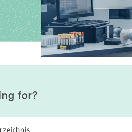
History of origin
Human Genetics
Studies & Collaborat
Organizational Structure
Immunology
Cooperation and m
services
Laboratory Medicine &
Toxicology
Diagnostics Compas
Microbiology & Hygiene
MVZ & MVZ doctors
Virology
Questions and answ
ing for?