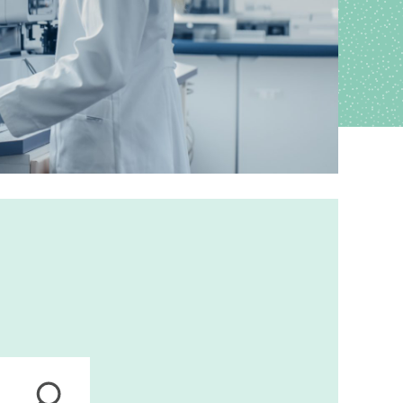
ions
anagement
s
ers