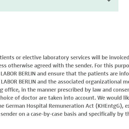
atients or elective laboratory services will be invoic
less otherwise agreed with the sender. For this purp
o LABOR BERLIN and ensure that the patients are in
o LABOR BERLIN and the associated organizational m
ing office, in the manner prescribed by law and consen
choice of doctor are taken into account. We would lik
 the German Hospital Remuneration Act (KHEntgG), ex
sender on a case-by-case basis and specifically by t
)
Typ 1