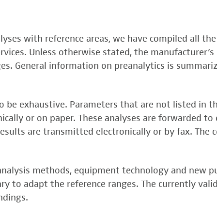
, FSME-, Zika-Virus)
nalyses with reference areas, we have compiled all the
 (FSME-Virus)
services. Unless otherwise stated, the manufacturer’s 
test
ges. General information on preanalytics is summari
 be exhaustive. Parameters that are not listed in t
onically or on paper. These analyses are forwarded to 
esults are transmitted electronically or by fax. The 
, analysis methods, equipment technology and new p
y to adapt the reference ranges. The currently vali
rper (alpha 3
ndings.