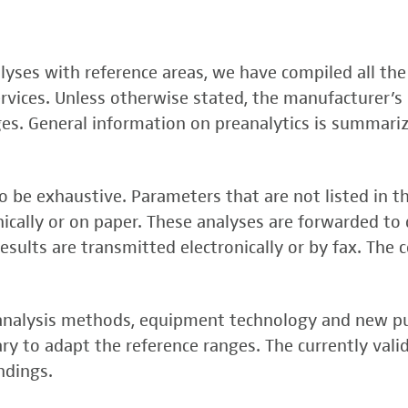
, FSME-, Zika-Virus)
nalyses with reference areas, we have compiled all the
 (FSME-Virus)
services. Unless otherwise stated, the manufacturer’s 
test
ges. General information on preanalytics is summari
 be exhaustive. Parameters that are not listed in t
onically or on paper. These analyses are forwarded to 
esults are transmitted electronically or by fax. The 
, analysis methods, equipment technology and new p
y to adapt the reference ranges. The currently vali
rper (alpha 3
ndings.