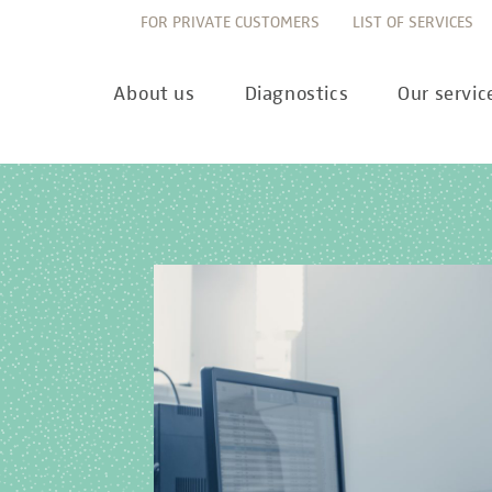
FOR PRIVATE CUSTOMERS
LIST OF SERVICES
About us
Diagnostics
Our servic
Innovation
Allergy Diagnostics
List of services
Ne
Sustainability
Autoimmune Diagnostics
Requisition slips
Pre
Corporate values
Endocrinology & Metabolism
Sample reception & 
10 
Understanding of quality
Forensic Genetics
Bioinformatics & Dat
Com
Equality
Hematology & Oncology
For senders
Pub