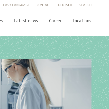
EASY LANGUAGE
CONTACT
DEUTSCH
SEARCH
es
Latest news
Career
Locations
ws
Career portal
ss
Career FAQs
preanalytics
years
MTL training at Labor Berlin
a Science
pany report
lications