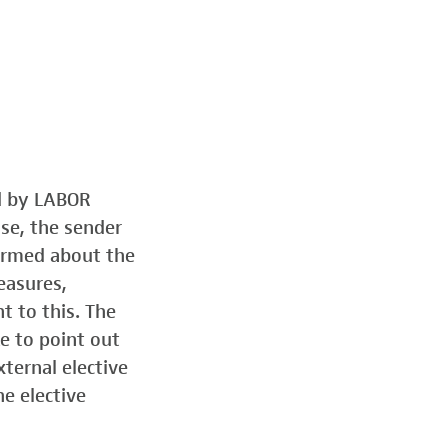
ed by LABOR
ose, the sender
formed about the
easures,
t to this. The
e to point out
ternal elective
he elective