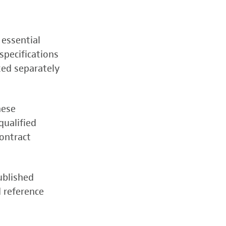
 essential
specifications
zed separately
hese
qualified
contract
ublished
d reference