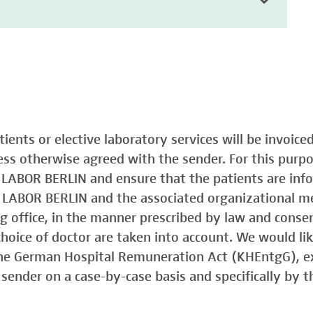
atients or elective laboratory services will be invoic
less otherwise agreed with the sender. For this purp
o LABOR BERLIN and ensure that the patients are in
o LABOR BERLIN and the associated organizational m
ing office, in the manner prescribed by law and consen
choice of doctor are taken into account. We would lik
 the German Hospital Remuneration Act (KHEntgG), ex
sender on a case-by-case basis and specifically by t
)
Typ 1