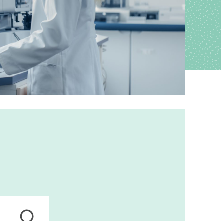
ions
anagement
s
ers