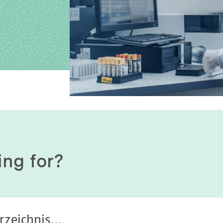
History of origin
Human Genetics
Studies & Collaborat
Organizational Structure
Immunology
Cooperation and m
services
Laboratory Medicine &
Toxicology
Diagnostics Compas
Microbiology & Hygiene
MVZ & MVZ doctors
Virology
Questions and answ
ing for?