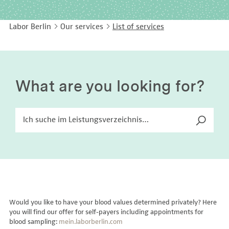
EASY LANGUAGE
Immunology
Studies & Collaborations
Labor Berlin
Our services
List of services
CONTACT
Laboratory Medicine & Toxicology
Cooperation and management services
DEUTSCH
Microbiology & Hygiene
Diagnostics Compass
Virology
MVZ & MVZ doctors
What are you looking for?
Questions and answers
Would you like to have your blood values determined privately? Here
you will find our offer for self-payers including appointments for
blood sampling:
mein.laborberlin.com