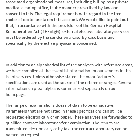
associated organizational measures, including billing by a private
Hydroxyglutarsäure im Urin
Bilirubin (Gesamt-, direktes, indirektes)
Dickkopf-3 AK
Lactosetoleranztest
Echinococcus
Thrombinzeit
medical clearing office, in the manner prescribed by law and
Laktat
Blutgasanalyse
Dopamin-2-Rezeptor-Antikörper
Multisteroid-Profile im Serum
EHEC PCR
consent to this. The legal requirements with regard to the free
Thromboplastinzeit (TPZ,Quick, INR)
Methylmalonsäure im Serum
BNP
DPP-like Protein 6 AK
choice of doctor are taken into account. We would like to point out
Multisteroidanalytik im Trockenblut
Enterovirus (Coxsackie/ECHO/Polio-Virus)
Tissue-Plasminogenaktivator
Methylmalonsäure im Urin
that, in accordance with the provisions of the German Hospital
C-reaktives Protein
ds-DNA-Ak (Crithidien) IFT/Se
N-terminales Propeptid des Prokollagen Typ 1
Epstein Barr-Virus (EBV)
Von Willebrand-Faktor-Antigen
Remuneration Act (KHEntgG), external elective laboratory services
Mucopolysaccharide
C1q-Komplement
ds-DNA-AK/Elisa
Nebenniere
Flaviviren (siehe auch Dengue-, West-Nil-, FSME-, Zika-Virus)
Von-Willebrand-Faktor-Multimere
must be ordered by the sender on a case-by-case basis and
Oligosaccharide
C2-Komplement
Einzelstrang-DNA-AK°
Niere, Salz- / Wasserhaushalt
specifically by the elective physicians concerned.
Francisella tularensis
vWF: F VIII Bindungs-Aktivität
Organische Säuren im Urin
C3-AK
ENA-Screen
Noradrenalin i. EDTA
Frühsommer-Meningo-Enzephalitis-Virus (FSME-Virus)
VWF:Collagenbindungsaktivität
Phytansäure
C3-Komplement
Endomysium-AK (IgA)
oraler Glukosetoleranz Test venös/kapill.
Hantaviren
VWF:Glykoprotein-Ib-Bindungsaktivitätstest
Pipecolinsäure
C4-Komplement
Endomysium-AK (IgG)
Schilddrüse
In addition to an alphabetical list of the analyses with reference areas,
Helicobacter pylori
VWF:Ristocetin-Cofaktor-Aktivität
Pipecolinsäure im Urin
C5 Komplement *
we have compiled all the essential information for our senders in this
Enterozyten-AK
Tetrahydroaldesteron im Sammelurin
Hepatitis-A-Virus (HAV)
list of services. Unless otherwise stated, the manufacturer’s
Purine/Pyrimidine
C6 Komplement Aktivität in %
Erythropoetin-AK
Thyroxin Antikörper
Hepatitis-B-Virus (HBV)
specifications are used as the source of the reference ranges. General
Pyruvat
C7 Komplement Aktivität in %
Etanercept-AK
Trijodthyronin Antikörper
Hepatitis-C-Virus (HCV)
information on preanalytics is summarized separately on our
Quotient LKF C24/C22
C8 Komplement Aktivität in %
Fibrillarin-AK
homepage.
Zink-Transporter 8 Autoantikörper
Hepatitis-D-Virus (HDV)
Quotient LKF C26/C22
C9 Komplement Aktivität in %
GABA-b-Rezeptor (IgGAM)-AK
11-Deoxycortisol im Serum
Hepatitis-E-Virus (HEV)
The range of examinations does not claim to be exhaustive.
Succinylaceton
CA 125
GAD (Glutamatdecarboxylase)-AK
11-Deoxycortisol im Trockenblut
Herpes simplex Virus (HSV)
Parameters that are not listed in these specifications can still be
Sulfatide
CA 15-3
ganglionäre Acetylcholinrezeptor-Antikörper (alpha 3
17-Ketosteroide i. Urin
requested electronically or on paper. These analyses are forwarded to
HIV
Untereinheit)
Tetracosansäure (C24)
CA 19-9
qualified contract laboratories for examination. The results are
17-Ketosteroide i.SU
Humanes Herpesvirus 6 (HHV6)
transmitted electronically or by fax. The contract laboratory can be
Gangliosid-Antikörper
Verlaufskontrolle PKU
CA 50 (Cancer Antigen 50)
5-Hydroxytryptophan i.Urin
Humanes Herpesvirus 7
named on request.
GFAP-AK IgG i. L.
ß-Glukocerebrosidase
CA 549