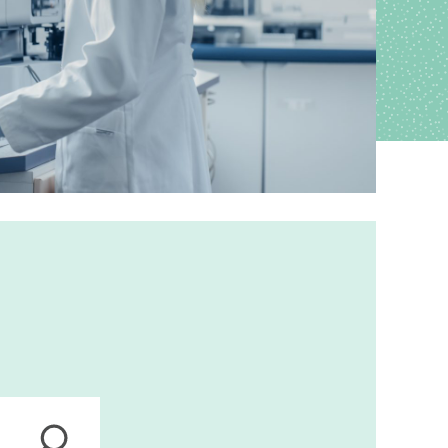
ions
anagement
s
ers