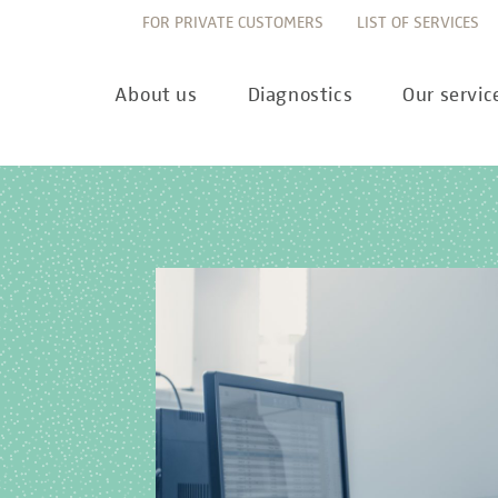
FOR PRIVATE CUSTOMERS
LIST OF SERVICES
About us
Diagnostics
Our servic
Innovation
Allergy Diagnostics
List of services
Ne
Sustainability
Autoimmune Diagnostics
Requisition slips
Pre
Corporate values
Endocrinology & Metabolism
Sample reception & 
10 
Understanding of quality
Forensic Genetics
Bioinformatics & Dat
Com
Equality
Hematology & Oncology
For senders
Pub