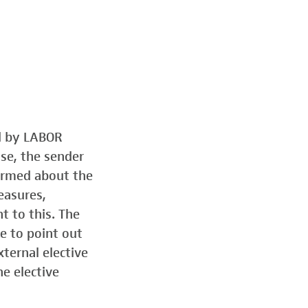
ed by LABOR
ose, the sender
formed about the
easures,
t to this. The
e to point out
ternal elective
he elective