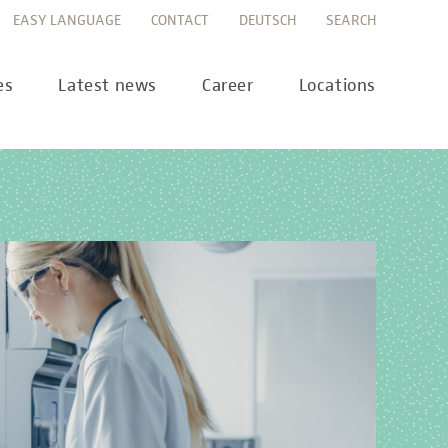
EASY LANGUAGE
CONTACT
DEUTSCH
SEARCH
es
Latest news
Career
Locations
ws
Career portal
ss
Career FAQs
preanalytics
years
MTL training at Labor Berlin
a Science
pany report
lications