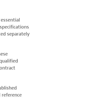
 essential
specifications
zed separately
hese
qualified
contract
ublished
d reference