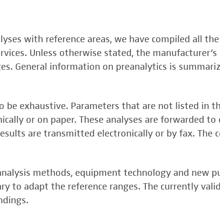
, FSME-, Zika-Virus)
nalyses with reference areas, we have compiled all the
 (FSME-Virus)
services. Unless otherwise stated, the manufacturer’s 
test
ges. General information on preanalytics is summari
 be exhaustive. Parameters that are not listed in t
onically or on paper. These analyses are forwarded to 
esults are transmitted electronically or by fax. The 
, analysis methods, equipment technology and new p
y to adapt the reference ranges. The currently vali
rper (alpha 3
ndings.