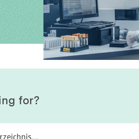
History of origin
Human Genetics
Studies & Collaborat
Organizational Structure
Immunology
Cooperation and m
services
Laboratory Medicine &
Toxicology
Diagnostics Compas
Microbiology & Hygiene
MVZ & MVZ doctors
Virology
Questions and answ
ing for?