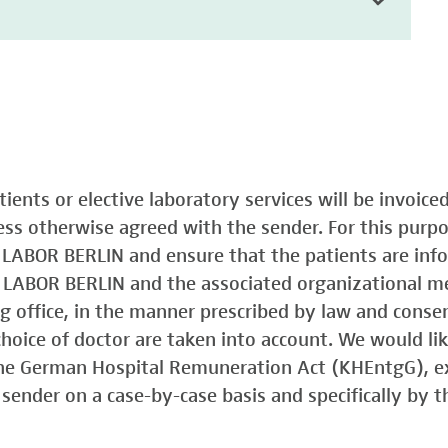
atients or elective laboratory services will be invoic
less otherwise agreed with the sender. For this purp
o LABOR BERLIN and ensure that the patients are in
o LABOR BERLIN and the associated organizational m
ing office, in the manner prescribed by law and consen
choice of doctor are taken into account. We would lik
 the German Hospital Remuneration Act (KHEntgG), ex
sender on a case-by-case basis and specifically by t
)
Typ 1