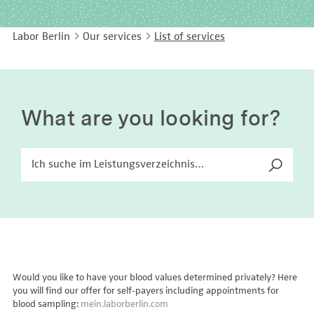
EASY LANGUAGE
Immunology
Studies & Collaborations
Labor Berlin
Our services
List of services
CONTACT
Laboratory Medicine & Toxicology
Cooperation and management services
DEUTSCH
Microbiology & Hygiene
Diagnostics Compass
Virology
MVZ & MVZ doctors
What are you looking for?
Questions and answers
Would you like to have your blood values determined privately? Here
you will find our offer for self-payers including appointments for
blood sampling:
mein.laborberlin.com