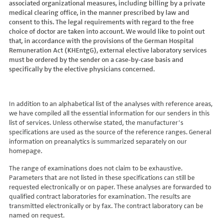
associated organizational measures, including billing by a private
Hydroxyglutarsäure im Urin
Bilirubin (Gesamt-, direktes, indirektes)
Dickkopf-3 AK
Lactosetoleranztest
Echinococcus
Thrombinzeit
medical clearing office, in the manner prescribed by law and
Laktat
Blutgasanalyse
Dopamin-2-Rezeptor-Antikörper
Multisteroid-Profile im Serum
EHEC PCR
consent to this. The legal requirements with regard to the free
Thromboplastinzeit (TPZ,Quick, INR)
Methylmalonsäure im Serum
BNP
DPP-like Protein 6 AK
choice of doctor are taken into account. We would like to point out
Multisteroidanalytik im Trockenblut
Enterovirus (Coxsackie/ECHO/Polio-Virus)
Tissue-Plasminogenaktivator
Methylmalonsäure im Urin
that, in accordance with the provisions of the German Hospital
C-reaktives Protein
ds-DNA-Ak (Crithidien) IFT/Se
N-terminales Propeptid des Prokollagen Typ 1
Epstein Barr-Virus (EBV)
Von Willebrand-Faktor-Antigen
Remuneration Act (KHEntgG), external elective laboratory services
Mucopolysaccharide
C1q-Komplement
ds-DNA-AK/Elisa
Nebenniere
Flaviviren (siehe auch Dengue-, West-Nil-, FSME-, Zika-Virus)
Von-Willebrand-Faktor-Multimere
must be ordered by the sender on a case-by-case basis and
Oligosaccharide
C2-Komplement
Einzelstrang-DNA-AK°
Niere, Salz- / Wasserhaushalt
specifically by the elective physicians concerned.
Francisella tularensis
vWF: F VIII Bindungs-Aktivität
Organische Säuren im Urin
C3-AK
ENA-Screen
Noradrenalin i. EDTA
Frühsommer-Meningo-Enzephalitis-Virus (FSME-Virus)
VWF:Collagenbindungsaktivität
Phytansäure
C3-Komplement
Endomysium-AK (IgA)
oraler Glukosetoleranz Test venös/kapill.
Hantaviren
VWF:Glykoprotein-Ib-Bindungsaktivitätstest
Pipecolinsäure
C4-Komplement
Endomysium-AK (IgG)
Schilddrüse
In addition to an alphabetical list of the analyses with reference areas,
Helicobacter pylori
VWF:Ristocetin-Cofaktor-Aktivität
Pipecolinsäure im Urin
C5 Komplement *
we have compiled all the essential information for our senders in this
Enterozyten-AK
Tetrahydroaldesteron im Sammelurin
Hepatitis-A-Virus (HAV)
list of services. Unless otherwise stated, the manufacturer’s
Purine/Pyrimidine
C6 Komplement Aktivität in %
Erythropoetin-AK
Thyroxin Antikörper
Hepatitis-B-Virus (HBV)
specifications are used as the source of the reference ranges. General
Pyruvat
C7 Komplement Aktivität in %
Etanercept-AK
Trijodthyronin Antikörper
Hepatitis-C-Virus (HCV)
information on preanalytics is summarized separately on our
Quotient LKF C24/C22
C8 Komplement Aktivität in %
Fibrillarin-AK
homepage.
Zink-Transporter 8 Autoantikörper
Hepatitis-D-Virus (HDV)
Quotient LKF C26/C22
C9 Komplement Aktivität in %
GABA-b-Rezeptor (IgGAM)-AK
11-Deoxycortisol im Serum
Hepatitis-E-Virus (HEV)
The range of examinations does not claim to be exhaustive.
Succinylaceton
CA 125
GAD (Glutamatdecarboxylase)-AK
11-Deoxycortisol im Trockenblut
Herpes simplex Virus (HSV)
Parameters that are not listed in these specifications can still be
Sulfatide
CA 15-3
ganglionäre Acetylcholinrezeptor-Antikörper (alpha 3
17-Ketosteroide i. Urin
requested electronically or on paper. These analyses are forwarded to
HIV
Untereinheit)
Tetracosansäure (C24)
CA 19-9
qualified contract laboratories for examination. The results are
17-Ketosteroide i.SU
Humanes Herpesvirus 6 (HHV6)
transmitted electronically or by fax. The contract laboratory can be
Gangliosid-Antikörper
Verlaufskontrolle PKU
CA 50 (Cancer Antigen 50)
5-Hydroxytryptophan i.Urin
Humanes Herpesvirus 7
named on request.
GFAP-AK IgG i. L.
ß-Glukocerebrosidase
CA 549