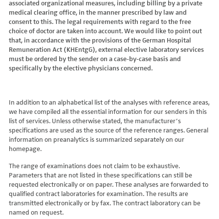
associated organizational measures, including billing by a private
Hydroxyglutarsäure im Urin
Bilirubin (Gesamt-, direktes, indirektes)
Dickkopf-3 AK
Lactosetoleranztest
Echinococcus
Thrombinzeit
medical clearing office, in the manner prescribed by law and
Laktat
Blutgasanalyse
Dopamin-2-Rezeptor-Antikörper
Multisteroid-Profile im Serum
EHEC PCR
consent to this. The legal requirements with regard to the free
Thromboplastinzeit (TPZ,Quick, INR)
Methylmalonsäure im Serum
BNP
DPP-like Protein 6 AK
choice of doctor are taken into account. We would like to point out
Multisteroidanalytik im Trockenblut
Enterovirus (Coxsackie/ECHO/Polio-Virus)
Tissue-Plasminogenaktivator
Methylmalonsäure im Urin
that, in accordance with the provisions of the German Hospital
C-reaktives Protein
ds-DNA-Ak (Crithidien) IFT/Se
N-terminales Propeptid des Prokollagen Typ 1
Epstein Barr-Virus (EBV)
Von Willebrand-Faktor-Antigen
Remuneration Act (KHEntgG), external elective laboratory services
Mucopolysaccharide
C1q-Komplement
ds-DNA-AK/Elisa
Nebenniere
Flaviviren (siehe auch Dengue-, West-Nil-, FSME-, Zika-Virus)
Von-Willebrand-Faktor-Multimere
must be ordered by the sender on a case-by-case basis and
Oligosaccharide
C2-Komplement
Einzelstrang-DNA-AK°
Niere, Salz- / Wasserhaushalt
specifically by the elective physicians concerned.
Francisella tularensis
vWF: F VIII Bindungs-Aktivität
Organische Säuren im Urin
C3-AK
ENA-Screen
Noradrenalin i. EDTA
Frühsommer-Meningo-Enzephalitis-Virus (FSME-Virus)
VWF:Collagenbindungsaktivität
Phytansäure
C3-Komplement
Endomysium-AK (IgA)
oraler Glukosetoleranz Test venös/kapill.
Hantaviren
VWF:Glykoprotein-Ib-Bindungsaktivitätstest
Pipecolinsäure
C4-Komplement
Endomysium-AK (IgG)
Schilddrüse
In addition to an alphabetical list of the analyses with reference areas,
Helicobacter pylori
VWF:Ristocetin-Cofaktor-Aktivität
Pipecolinsäure im Urin
C5 Komplement *
we have compiled all the essential information for our senders in this
Enterozyten-AK
Tetrahydroaldesteron im Sammelurin
Hepatitis-A-Virus (HAV)
list of services. Unless otherwise stated, the manufacturer’s
Purine/Pyrimidine
C6 Komplement Aktivität in %
Erythropoetin-AK
Thyroxin Antikörper
Hepatitis-B-Virus (HBV)
specifications are used as the source of the reference ranges. General
Pyruvat
C7 Komplement Aktivität in %
Etanercept-AK
Trijodthyronin Antikörper
Hepatitis-C-Virus (HCV)
information on preanalytics is summarized separately on our
Quotient LKF C24/C22
C8 Komplement Aktivität in %
Fibrillarin-AK
homepage.
Zink-Transporter 8 Autoantikörper
Hepatitis-D-Virus (HDV)
Quotient LKF C26/C22
C9 Komplement Aktivität in %
GABA-b-Rezeptor (IgGAM)-AK
11-Deoxycortisol im Serum
Hepatitis-E-Virus (HEV)
The range of examinations does not claim to be exhaustive.
Succinylaceton
CA 125
GAD (Glutamatdecarboxylase)-AK
11-Deoxycortisol im Trockenblut
Herpes simplex Virus (HSV)
Parameters that are not listed in these specifications can still be
Sulfatide
CA 15-3
ganglionäre Acetylcholinrezeptor-Antikörper (alpha 3
17-Ketosteroide i. Urin
requested electronically or on paper. These analyses are forwarded to
HIV
Untereinheit)
Tetracosansäure (C24)
CA 19-9
qualified contract laboratories for examination. The results are
17-Ketosteroide i.SU
Humanes Herpesvirus 6 (HHV6)
transmitted electronically or by fax. The contract laboratory can be
Gangliosid-Antikörper
Verlaufskontrolle PKU
CA 50 (Cancer Antigen 50)
5-Hydroxytryptophan i.Urin
Humanes Herpesvirus 7
named on request.
GFAP-AK IgG i. L.
ß-Glukocerebrosidase
CA 549