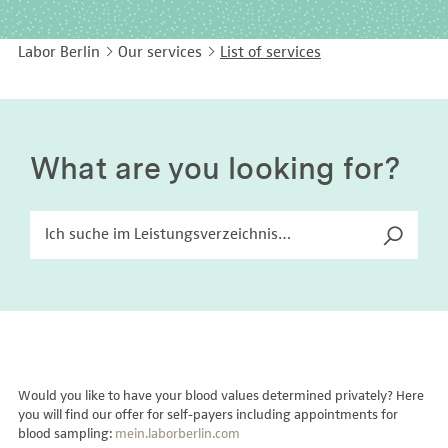
EASY LANGUAGE
Immunology
Studies & Collaborations
Labor Berlin
Our services
List of services
CONTACT
Laboratory Medicine & Toxicology
Cooperation and management services
DEUTSCH
Microbiology & Hygiene
Diagnostics Compass
Virology
MVZ & MVZ doctors
What are you looking for?
Questions and answers
Would you like to have your blood values determined privately? Here
you will find our offer for self-payers including appointments for
blood sampling:
mein.laborberlin.com