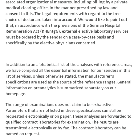
associated organizational measures, including billing by a private
Hydroxyglutarsäure im Urin
Bilirubin (Gesamt-, direktes, indirektes)
Dickkopf-3 AK
Lactosetoleranztest
Echinococcus
Thrombinzeit
medical clearing office, in the manner prescribed by law and
Laktat
Blutgasanalyse
Dopamin-2-Rezeptor-Antikörper
Multisteroid-Profile im Serum
EHEC PCR
consent to this. The legal requirements with regard to the free
Thromboplastinzeit (TPZ,Quick, INR)
Methylmalonsäure im Serum
BNP
DPP-like Protein 6 AK
choice of doctor are taken into account. We would like to point out
Multisteroidanalytik im Trockenblut
Enterovirus (Coxsackie/ECHO/Polio-Virus)
Tissue-Plasminogenaktivator
Methylmalonsäure im Urin
that, in accordance with the provisions of the German Hospital
C-reaktives Protein
ds-DNA-Ak (Crithidien) IFT/Se
N-terminales Propeptid des Prokollagen Typ 1
Epstein Barr-Virus (EBV)
Von Willebrand-Faktor-Antigen
Remuneration Act (KHEntgG), external elective laboratory services
Mucopolysaccharide
C1q-Komplement
ds-DNA-AK/Elisa
Nebenniere
Flaviviren (siehe auch Dengue-, West-Nil-, FSME-, Zika-Virus)
Von-Willebrand-Faktor-Multimere
must be ordered by the sender on a case-by-case basis and
Oligosaccharide
C2-Komplement
Einzelstrang-DNA-AK°
Niere, Salz- / Wasserhaushalt
specifically by the elective physicians concerned.
Francisella tularensis
vWF: F VIII Bindungs-Aktivität
Organische Säuren im Urin
C3-AK
ENA-Screen
Noradrenalin i. EDTA
Frühsommer-Meningo-Enzephalitis-Virus (FSME-Virus)
VWF:Collagenbindungsaktivität
Phytansäure
C3-Komplement
Endomysium-AK (IgA)
oraler Glukosetoleranz Test venös/kapill.
Hantaviren
VWF:Glykoprotein-Ib-Bindungsaktivitätstest
Pipecolinsäure
C4-Komplement
Endomysium-AK (IgG)
Schilddrüse
In addition to an alphabetical list of the analyses with reference areas,
Helicobacter pylori
VWF:Ristocetin-Cofaktor-Aktivität
Pipecolinsäure im Urin
C5 Komplement *
we have compiled all the essential information for our senders in this
Enterozyten-AK
Tetrahydroaldesteron im Sammelurin
Hepatitis-A-Virus (HAV)
list of services. Unless otherwise stated, the manufacturer’s
Purine/Pyrimidine
C6 Komplement Aktivität in %
Erythropoetin-AK
Thyroxin Antikörper
Hepatitis-B-Virus (HBV)
specifications are used as the source of the reference ranges. General
Pyruvat
C7 Komplement Aktivität in %
Etanercept-AK
Trijodthyronin Antikörper
Hepatitis-C-Virus (HCV)
information on preanalytics is summarized separately on our
Quotient LKF C24/C22
C8 Komplement Aktivität in %
Fibrillarin-AK
homepage.
Zink-Transporter 8 Autoantikörper
Hepatitis-D-Virus (HDV)
Quotient LKF C26/C22
C9 Komplement Aktivität in %
GABA-b-Rezeptor (IgGAM)-AK
11-Deoxycortisol im Serum
Hepatitis-E-Virus (HEV)
The range of examinations does not claim to be exhaustive.
Succinylaceton
CA 125
GAD (Glutamatdecarboxylase)-AK
11-Deoxycortisol im Trockenblut
Herpes simplex Virus (HSV)
Parameters that are not listed in these specifications can still be
Sulfatide
CA 15-3
ganglionäre Acetylcholinrezeptor-Antikörper (alpha 3
17-Ketosteroide i. Urin
requested electronically or on paper. These analyses are forwarded to
HIV
Untereinheit)
Tetracosansäure (C24)
CA 19-9
qualified contract laboratories for examination. The results are
17-Ketosteroide i.SU
Humanes Herpesvirus 6 (HHV6)
transmitted electronically or by fax. The contract laboratory can be
Gangliosid-Antikörper
Verlaufskontrolle PKU
CA 50 (Cancer Antigen 50)
5-Hydroxytryptophan i.Urin
Humanes Herpesvirus 7
named on request.
GFAP-AK IgG i. L.
ß-Glukocerebrosidase
CA 549