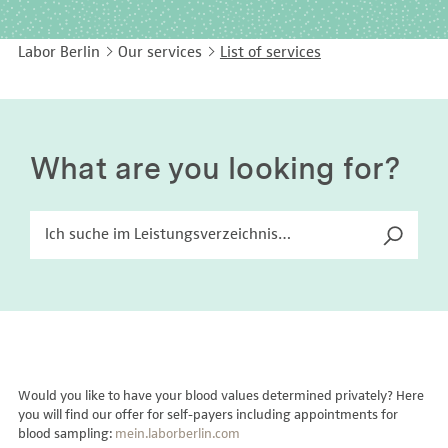
EASY LANGUAGE
Immunology
Studies & Collaborations
Labor Berlin
Our services
List of services
CONTACT
Laboratory Medicine & Toxicology
Cooperation and management services
DEUTSCH
Microbiology & Hygiene
Diagnostics Compass
Virology
MVZ & MVZ doctors
What are you looking for?
Questions and answers
Would you like to have your blood values determined privately? Here
you will find our offer for self-payers including appointments for
blood sampling:
mein.laborberlin.com