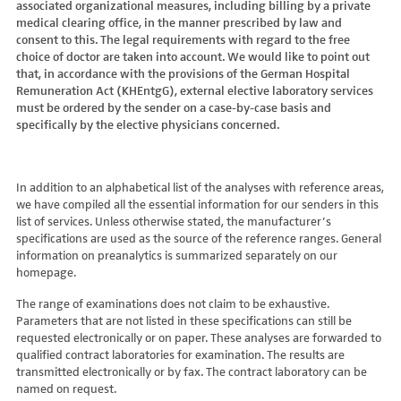
associated organizational measures, including billing by a private
Hydroxyglutarsäure im Urin
Bilirubin (Gesamt-, direktes, indirektes)
Dickkopf-3 AK
Lactosetoleranztest
Echinococcus
Thrombinzeit
medical clearing office, in the manner prescribed by law and
Laktat
Blutgasanalyse
Dopamin-2-Rezeptor-Antikörper
Multisteroid-Profile im Serum
EHEC PCR
consent to this. The legal requirements with regard to the free
Thromboplastinzeit (TPZ,Quick, INR)
Methylmalonsäure im Serum
BNP
DPP-like Protein 6 AK
choice of doctor are taken into account. We would like to point out
Multisteroidanalytik im Trockenblut
Enterovirus (Coxsackie/ECHO/Polio-Virus)
Tissue-Plasminogenaktivator
Methylmalonsäure im Urin
that, in accordance with the provisions of the German Hospital
C-reaktives Protein
ds-DNA-Ak (Crithidien) IFT/Se
N-terminales Propeptid des Prokollagen Typ 1
Epstein Barr-Virus (EBV)
Von Willebrand-Faktor-Antigen
Remuneration Act (KHEntgG), external elective laboratory services
Mucopolysaccharide
C1q-Komplement
ds-DNA-AK/Elisa
Nebenniere
Flaviviren (siehe auch Dengue-, West-Nil-, FSME-, Zika-Virus)
Von-Willebrand-Faktor-Multimere
must be ordered by the sender on a case-by-case basis and
Oligosaccharide
C2-Komplement
Einzelstrang-DNA-AK°
Niere, Salz- / Wasserhaushalt
specifically by the elective physicians concerned.
Francisella tularensis
vWF: F VIII Bindungs-Aktivität
Organische Säuren im Urin
C3-AK
ENA-Screen
Noradrenalin i. EDTA
Frühsommer-Meningo-Enzephalitis-Virus (FSME-Virus)
VWF:Collagenbindungsaktivität
Phytansäure
C3-Komplement
Endomysium-AK (IgA)
oraler Glukosetoleranz Test venös/kapill.
Hantaviren
VWF:Glykoprotein-Ib-Bindungsaktivitätstest
Pipecolinsäure
C4-Komplement
Endomysium-AK (IgG)
Schilddrüse
In addition to an alphabetical list of the analyses with reference areas,
Helicobacter pylori
VWF:Ristocetin-Cofaktor-Aktivität
Pipecolinsäure im Urin
C5 Komplement *
we have compiled all the essential information for our senders in this
Enterozyten-AK
Tetrahydroaldesteron im Sammelurin
Hepatitis-A-Virus (HAV)
list of services. Unless otherwise stated, the manufacturer’s
Purine/Pyrimidine
C6 Komplement Aktivität in %
Erythropoetin-AK
Thyroxin Antikörper
Hepatitis-B-Virus (HBV)
specifications are used as the source of the reference ranges. General
Pyruvat
C7 Komplement Aktivität in %
Etanercept-AK
Trijodthyronin Antikörper
Hepatitis-C-Virus (HCV)
information on preanalytics is summarized separately on our
Quotient LKF C24/C22
C8 Komplement Aktivität in %
Fibrillarin-AK
homepage.
Zink-Transporter 8 Autoantikörper
Hepatitis-D-Virus (HDV)
Quotient LKF C26/C22
C9 Komplement Aktivität in %
GABA-b-Rezeptor (IgGAM)-AK
11-Deoxycortisol im Serum
Hepatitis-E-Virus (HEV)
The range of examinations does not claim to be exhaustive.
Succinylaceton
CA 125
GAD (Glutamatdecarboxylase)-AK
11-Deoxycortisol im Trockenblut
Herpes simplex Virus (HSV)
Parameters that are not listed in these specifications can still be
Sulfatide
CA 15-3
ganglionäre Acetylcholinrezeptor-Antikörper (alpha 3
17-Ketosteroide i. Urin
requested electronically or on paper. These analyses are forwarded to
HIV
Untereinheit)
Tetracosansäure (C24)
CA 19-9
qualified contract laboratories for examination. The results are
17-Ketosteroide i.SU
Humanes Herpesvirus 6 (HHV6)
transmitted electronically or by fax. The contract laboratory can be
Gangliosid-Antikörper
Verlaufskontrolle PKU
CA 50 (Cancer Antigen 50)
5-Hydroxytryptophan i.Urin
Humanes Herpesvirus 7
named on request.
GFAP-AK IgG i. L.
ß-Glukocerebrosidase
CA 549