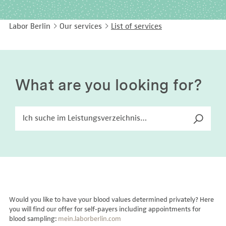
EASY LANGUAGE
Immunology
Studies & Collaborations
Labor Berlin
Our services
List of services
CONTACT
Laboratory Medicine & Toxicology
Cooperation and management services
DEUTSCH
Microbiology & Hygiene
Diagnostics Compass
Virology
MVZ & MVZ doctors
What are you looking for?
Questions and answers
Would you like to have your blood values determined privately? Here
you will find our offer for self-payers including appointments for
blood sampling:
mein.laborberlin.com