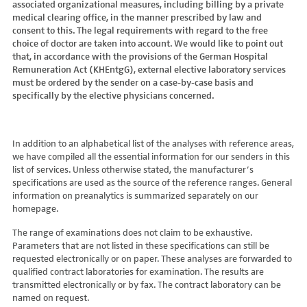
associated organizational measures, including billing by a private
Hydroxyglutarsäure im Urin
Bilirubin (Gesamt-, direktes, indirektes)
Dickkopf-3 AK
Lactosetoleranztest
Echinococcus
Thrombinzeit
medical clearing office, in the manner prescribed by law and
Laktat
Blutgasanalyse
Dopamin-2-Rezeptor-Antikörper
Multisteroid-Profile im Serum
EHEC PCR
consent to this. The legal requirements with regard to the free
Thromboplastinzeit (TPZ,Quick, INR)
Methylmalonsäure im Serum
BNP
DPP-like Protein 6 AK
choice of doctor are taken into account. We would like to point out
Multisteroidanalytik im Trockenblut
Enterovirus (Coxsackie/ECHO/Polio-Virus)
Tissue-Plasminogenaktivator
Methylmalonsäure im Urin
that, in accordance with the provisions of the German Hospital
C-reaktives Protein
ds-DNA-Ak (Crithidien) IFT/Se
N-terminales Propeptid des Prokollagen Typ 1
Epstein Barr-Virus (EBV)
Von Willebrand-Faktor-Antigen
Remuneration Act (KHEntgG), external elective laboratory services
Mucopolysaccharide
C1q-Komplement
ds-DNA-AK/Elisa
Nebenniere
Flaviviren (siehe auch Dengue-, West-Nil-, FSME-, Zika-Virus)
Von-Willebrand-Faktor-Multimere
must be ordered by the sender on a case-by-case basis and
Oligosaccharide
C2-Komplement
Einzelstrang-DNA-AK°
Niere, Salz- / Wasserhaushalt
specifically by the elective physicians concerned.
Francisella tularensis
vWF: F VIII Bindungs-Aktivität
Organische Säuren im Urin
C3-AK
ENA-Screen
Noradrenalin i. EDTA
Frühsommer-Meningo-Enzephalitis-Virus (FSME-Virus)
VWF:Collagenbindungsaktivität
Phytansäure
C3-Komplement
Endomysium-AK (IgA)
oraler Glukosetoleranz Test venös/kapill.
Hantaviren
VWF:Glykoprotein-Ib-Bindungsaktivitätstest
Pipecolinsäure
C4-Komplement
Endomysium-AK (IgG)
Schilddrüse
In addition to an alphabetical list of the analyses with reference areas,
Helicobacter pylori
VWF:Ristocetin-Cofaktor-Aktivität
Pipecolinsäure im Urin
C5 Komplement *
we have compiled all the essential information for our senders in this
Enterozyten-AK
Tetrahydroaldesteron im Sammelurin
Hepatitis-A-Virus (HAV)
list of services. Unless otherwise stated, the manufacturer’s
Purine/Pyrimidine
C6 Komplement Aktivität in %
Erythropoetin-AK
Thyroxin Antikörper
Hepatitis-B-Virus (HBV)
specifications are used as the source of the reference ranges. General
Pyruvat
C7 Komplement Aktivität in %
Etanercept-AK
Trijodthyronin Antikörper
Hepatitis-C-Virus (HCV)
information on preanalytics is summarized separately on our
Quotient LKF C24/C22
C8 Komplement Aktivität in %
Fibrillarin-AK
homepage.
Zink-Transporter 8 Autoantikörper
Hepatitis-D-Virus (HDV)
Quotient LKF C26/C22
C9 Komplement Aktivität in %
GABA-b-Rezeptor (IgGAM)-AK
11-Deoxycortisol im Serum
Hepatitis-E-Virus (HEV)
The range of examinations does not claim to be exhaustive.
Succinylaceton
CA 125
GAD (Glutamatdecarboxylase)-AK
11-Deoxycortisol im Trockenblut
Herpes simplex Virus (HSV)
Parameters that are not listed in these specifications can still be
Sulfatide
CA 15-3
ganglionäre Acetylcholinrezeptor-Antikörper (alpha 3
17-Ketosteroide i. Urin
requested electronically or on paper. These analyses are forwarded to
HIV
Untereinheit)
Tetracosansäure (C24)
CA 19-9
qualified contract laboratories for examination. The results are
17-Ketosteroide i.SU
Humanes Herpesvirus 6 (HHV6)
transmitted electronically or by fax. The contract laboratory can be
Gangliosid-Antikörper
Verlaufskontrolle PKU
CA 50 (Cancer Antigen 50)
5-Hydroxytryptophan i.Urin
Humanes Herpesvirus 7
named on request.
GFAP-AK IgG i. L.
ß-Glukocerebrosidase
CA 549