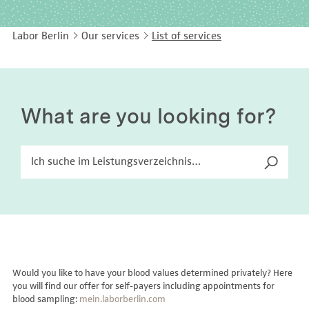
EASY LANGUAGE
Immunology
Studies & Collaborations
Labor Berlin
Our services
List of services
CONTACT
Laboratory Medicine & Toxicology
Cooperation and management services
DEUTSCH
Microbiology & Hygiene
Diagnostics Compass
Virology
MVZ & MVZ doctors
What are you looking for?
Questions and answers
Would you like to have your blood values determined privately? Here
you will find our offer for self-payers including appointments for
blood sampling:
mein.laborberlin.com