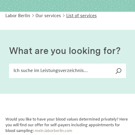
EASY LANGUAGE
Immunology
Studies & Collaborations
Labor Berlin
Our services
List of services
CONTACT
Laboratory Medicine & Toxicology
Cooperation and management services
DEUTSCH
Microbiology & Hygiene
Diagnostics Compass
Virology
MVZ & MVZ doctors
What are you looking for?
Questions and answers
Would you like to have your blood values determined privately? Here
you will find our offer for self-payers including appointments for
blood sampling:
mein.laborberlin.com