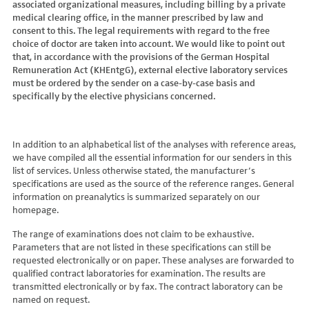
associated organizational measures, including billing by a private
Hydroxyglutarsäure im Urin
Bilirubin (Gesamt-, direktes, indirektes)
Dickkopf-3 AK
Lactosetoleranztest
Echinococcus
Thrombinzeit
medical clearing office, in the manner prescribed by law and
Laktat
Blutgasanalyse
Dopamin-2-Rezeptor-Antikörper
Multisteroid-Profile im Serum
EHEC PCR
consent to this. The legal requirements with regard to the free
Thromboplastinzeit (TPZ,Quick, INR)
Methylmalonsäure im Serum
BNP
DPP-like Protein 6 AK
choice of doctor are taken into account. We would like to point out
Multisteroidanalytik im Trockenblut
Enterovirus (Coxsackie/ECHO/Polio-Virus)
Tissue-Plasminogenaktivator
Methylmalonsäure im Urin
that, in accordance with the provisions of the German Hospital
C-reaktives Protein
ds-DNA-Ak (Crithidien) IFT/Se
N-terminales Propeptid des Prokollagen Typ 1
Epstein Barr-Virus (EBV)
Von Willebrand-Faktor-Antigen
Remuneration Act (KHEntgG), external elective laboratory services
Mucopolysaccharide
C1q-Komplement
ds-DNA-AK/Elisa
Nebenniere
Flaviviren (siehe auch Dengue-, West-Nil-, FSME-, Zika-Virus)
Von-Willebrand-Faktor-Multimere
must be ordered by the sender on a case-by-case basis and
Oligosaccharide
C2-Komplement
Einzelstrang-DNA-AK°
Niere, Salz- / Wasserhaushalt
specifically by the elective physicians concerned.
Francisella tularensis
vWF: F VIII Bindungs-Aktivität
Organische Säuren im Urin
C3-AK
ENA-Screen
Noradrenalin i. EDTA
Frühsommer-Meningo-Enzephalitis-Virus (FSME-Virus)
VWF:Collagenbindungsaktivität
Phytansäure
C3-Komplement
Endomysium-AK (IgA)
oraler Glukosetoleranz Test venös/kapill.
Hantaviren
VWF:Glykoprotein-Ib-Bindungsaktivitätstest
Pipecolinsäure
C4-Komplement
Endomysium-AK (IgG)
Schilddrüse
In addition to an alphabetical list of the analyses with reference areas,
Helicobacter pylori
VWF:Ristocetin-Cofaktor-Aktivität
Pipecolinsäure im Urin
C5 Komplement *
we have compiled all the essential information for our senders in this
Enterozyten-AK
Tetrahydroaldesteron im Sammelurin
Hepatitis-A-Virus (HAV)
list of services. Unless otherwise stated, the manufacturer’s
Purine/Pyrimidine
C6 Komplement Aktivität in %
Erythropoetin-AK
Thyroxin Antikörper
Hepatitis-B-Virus (HBV)
specifications are used as the source of the reference ranges. General
Pyruvat
C7 Komplement Aktivität in %
Etanercept-AK
Trijodthyronin Antikörper
Hepatitis-C-Virus (HCV)
information on preanalytics is summarized separately on our
Quotient LKF C24/C22
C8 Komplement Aktivität in %
Fibrillarin-AK
homepage.
Zink-Transporter 8 Autoantikörper
Hepatitis-D-Virus (HDV)
Quotient LKF C26/C22
C9 Komplement Aktivität in %
GABA-b-Rezeptor (IgGAM)-AK
11-Deoxycortisol im Serum
Hepatitis-E-Virus (HEV)
The range of examinations does not claim to be exhaustive.
Succinylaceton
CA 125
GAD (Glutamatdecarboxylase)-AK
11-Deoxycortisol im Trockenblut
Herpes simplex Virus (HSV)
Parameters that are not listed in these specifications can still be
Sulfatide
CA 15-3
ganglionäre Acetylcholinrezeptor-Antikörper (alpha 3
17-Ketosteroide i. Urin
requested electronically or on paper. These analyses are forwarded to
HIV
Untereinheit)
Tetracosansäure (C24)
CA 19-9
qualified contract laboratories for examination. The results are
17-Ketosteroide i.SU
Humanes Herpesvirus 6 (HHV6)
transmitted electronically or by fax. The contract laboratory can be
Gangliosid-Antikörper
Verlaufskontrolle PKU
CA 50 (Cancer Antigen 50)
5-Hydroxytryptophan i.Urin
Humanes Herpesvirus 7
named on request.
GFAP-AK IgG i. L.
ß-Glukocerebrosidase
CA 549