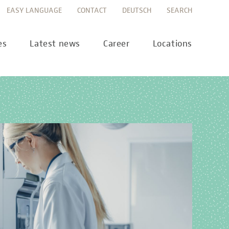
EASY LANGUAGE
CONTACT
DEUTSCH
SEARCH
es
Latest news
Career
Locations
ws
Career portal
ss
Career FAQs
preanalytics
years
MTL training at Labor Berlin
a Science
pany report
lications