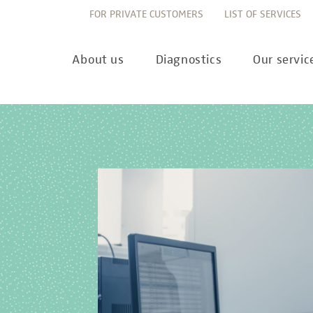
FOR PRIVATE CUSTOMERS
LIST OF SERVICES
About us
Diagnostics
Our servic
Innovation
Allergy Diagnostics
List of services
Ne
Sustainability
Autoimmune Diagnostics
Requisition slips
Pre
Corporate values
Endocrinology & Metabolism
Sample reception & 
10 
Understanding of quality
Forensic Genetics
Bioinformatics & Dat
Com
Equality
Hematology & Oncology
For senders
Pub