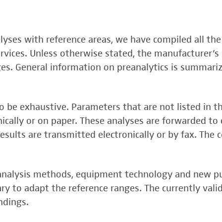
, FSME-, Zika-Virus)
nalyses with reference areas, we have compiled all the
 (FSME-Virus)
services. Unless otherwise stated, the manufacturer’s 
test
ges. General information on preanalytics is summari
 be exhaustive. Parameters that are not listed in t
onically or on paper. These analyses are forwarded to 
esults are transmitted electronically or by fax. The 
, analysis methods, equipment technology and new p
y to adapt the reference ranges. The currently vali
rper (alpha 3
ndings.