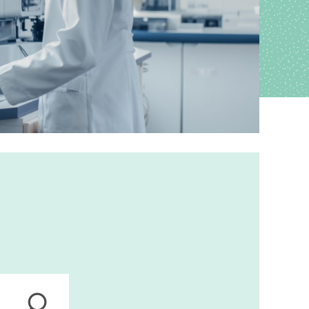
ions
anagement
s
ers