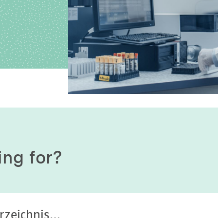
History of origin
Human Genetics
Studies & Collaborat
Organizational Structure
Immunology
Cooperation and m
services
Laboratory Medicine &
Toxicology
Diagnostics Compas
Microbiology & Hygiene
MVZ & MVZ doctors
Virology
Questions and answ
ing for?