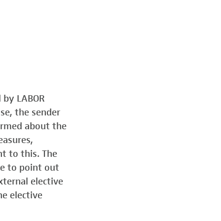
ed by LABOR
ose, the sender
formed about the
easures,
t to this. The
e to point out
ternal elective
he elective