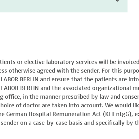
atients or elective laboratory services will be invoic
less otherwise agreed with the sender. For this purp
o LABOR BERLIN and ensure that the patients are in
o LABOR BERLIN and the associated organizational m
ing office, in the manner prescribed by law and consen
choice of doctor are taken into account. We would lik
 the German Hospital Remuneration Act (KHEntgG), ex
sender on a case-by-case basis and specifically by t
)
Typ 1