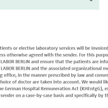
atients or elective laboratory services will be invoic
less otherwise agreed with the sender. For this purp
o LABOR BERLIN and ensure that the patients are in
o LABOR BERLIN and the associated organizational m
ing office, in the manner prescribed by law and consen
choice of doctor are taken into account. We would lik
 the German Hospital Remuneration Act (KHEntgG), ex
sender on a case-by-case basis and specifically by t
)
Typ 1