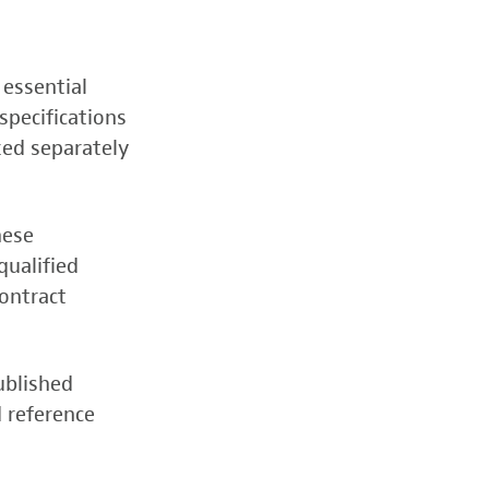
 essential
specifications
zed separately
hese
qualified
contract
ublished
d reference