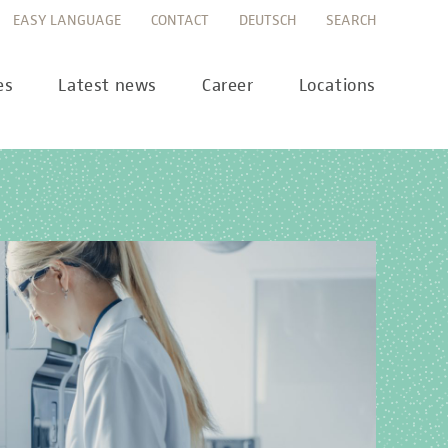
EASY LANGUAGE
CONTACT
DEUTSCH
SEARCH
es
Latest news
Career
Locations
ws
Career portal
ss
Career FAQs
preanalytics
years
MTL training at Labor Berlin
a Science
pany report
lications