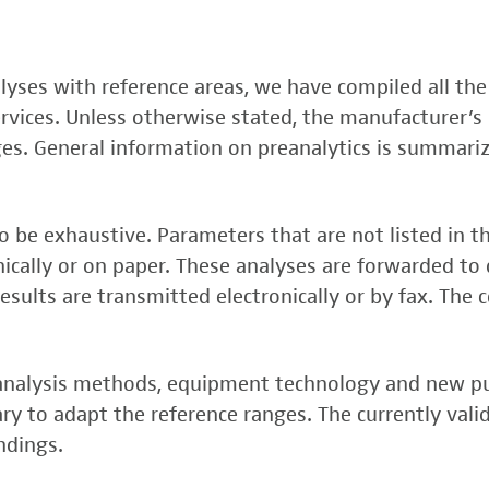
, FSME-, Zika-Virus)
nalyses with reference areas, we have compiled all the
 (FSME-Virus)
services. Unless otherwise stated, the manufacturer’s 
test
ges. General information on preanalytics is summari
 be exhaustive. Parameters that are not listed in t
onically or on paper. These analyses are forwarded to 
esults are transmitted electronically or by fax. The 
, analysis methods, equipment technology and new p
y to adapt the reference ranges. The currently vali
rper (alpha 3
ndings.