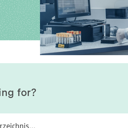
History of origin
Human Genetics
Studies & Collaborat
Organizational Structure
Immunology
Cooperation and m
services
Laboratory Medicine &
Toxicology
Diagnostics Compas
Microbiology & Hygiene
MVZ & MVZ doctors
Virology
Questions and answ
ing for?