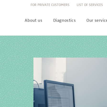
FOR PRIVATE CUSTOMERS
LIST OF SERVICES
About us
Diagnostics
Our servic
Innovation
Allergy Diagnostics
List of services
Ne
Sustainability
Autoimmune Diagnostics
Requisition slips
Pre
Corporate values
Endocrinology & Metabolism
Sample reception & 
10 
Understanding of quality
Forensic Genetics
Bioinformatics & Dat
Com
Equality
Hematology & Oncology
For senders
Pub