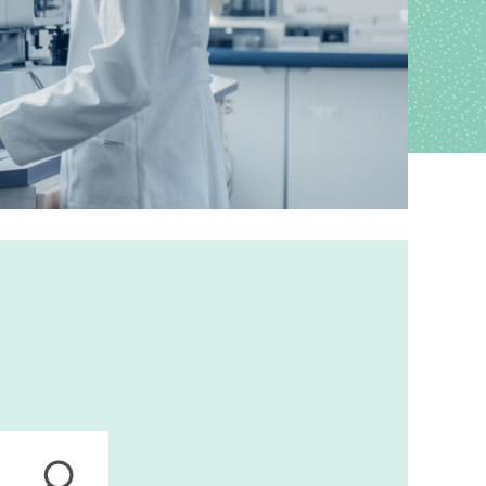
ions
anagement
s
ers