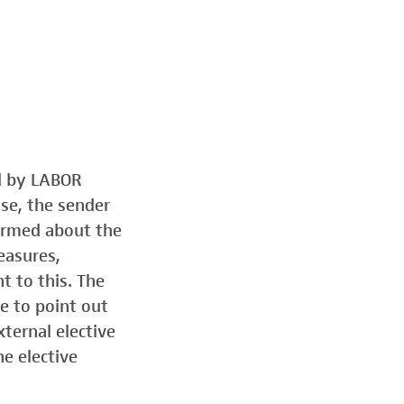
ed by LABOR
ose, the sender
formed about the
easures,
t to this. The
e to point out
ternal elective
he elective