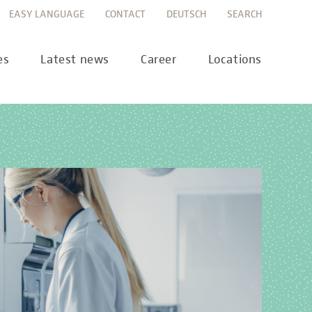
EASY LANGUAGE
CONTACT
DEUTSCH
SEARCH
es
Latest news
Career
Locations
ws
Career portal
ss
Career FAQs
preanalytics
years
MTL training at Labor Berlin
a Science
pany report
lications