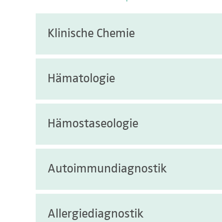
Klinische Chemie
ACE
Hämatologie
Adenosindesaminase
Adenosindesaminase im Punktat
Allgemeine Hämatologie
Hämostaseologie
Adiponektin
Hämoglobinopathien
ADMA
Immunphänotypisierung
Adrenalin im Urin
ADAMTS-13 Diagnostik
Autoimmundiagnostik
Molekulare Tumorgenetik
AFP im Fruchtwasser
alpha2-Antiplasmin
Tumorzytogenetik
AH-100
Anti-Xa-Aktivität
Zytologie/Morphologie
ALAT (Alanin-Aminotransferase)
Acetylcholinrezeptor (AChR)-AK
Allergiediagnostik
Antithrombin-Aktivität