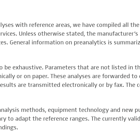
, FSME-, Zika-Virus)
nalyses with reference areas, we have compiled all the
 (FSME-Virus)
services. Unless otherwise stated, the manufacturer’s 
test
ges. General information on preanalytics is summari
 be exhaustive. Parameters that are not listed in t
onically or on paper. These analyses are forwarded to 
esults are transmitted electronically or by fax. The 
, analysis methods, equipment technology and new p
y to adapt the reference ranges. The currently vali
rper (alpha 3
ndings.