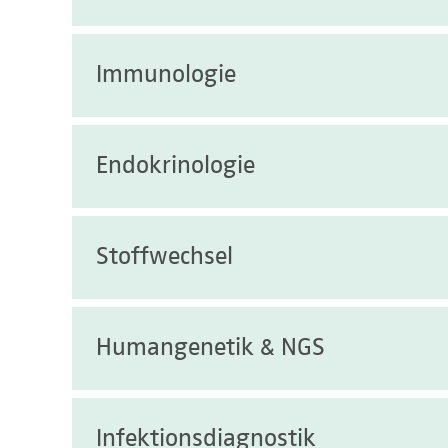
Albumin
Acetylcholinrezeptor (AChR)-AK RIA
Antithrombin-Konzentration
Albumin-Masch. Autotransfusion Hepar
ACPA (citrullinierte Proteine-Ak)
APC-Resistenz (ProC Global FV)
Albumin-Masch. Autotransfusion Serum
Basophilenaktivitätstest
Immunologie
Adalimumab Spiegel
aPTT
Aldolase
Gesamt-IgE
Adalimumab-Antikörper
Argatroban
Alkalische Phosphatase
Methylhistamin
Agrin Antikörper
C1 Esterase-Inhibitor-Aktivität
Durchflußzytometrie
Endokrinologie
Alkalische Placentaphosphatase
Perennial Screen rx2
Alpha-Fodrin-AK-IgG
C1-Esterase-Inhibitor-Antikörper
Funktionsteste
Alkohol
Tryptase im Serum
AMPAR-1-Antikörper
C1-Esterase-Inhibitor-Konzentration
Lösliche Mediatoren
Alpha- Hydroxybutyrat-Dehydrogenase
1. Inhalationsallergene
AMPAR-2-Antikörper
D-Dimer
AAK gegen Insulin
Stoffwechsel
Neurodegeneration
Alpha-1-Antitrypsin (AAT)
2. Nahrungsmittel
Amphiphysin-AK
Dabigatran
Adrenalin im EDTA
Zytologie
Alpha-1-Antitrypsin – Clearance
3. Insekten
ANA (HEp-2 Zellen IFT/Se)
Faktor II / Prothrombin
Alpha-Subunit im Serum
Alpha-1-Antitrypsin Genotyp
4. Mikroorganismen, Schimmelpilze
ANCA-Kombitest
Acylcarnitinprofil
Humangenetik & NGS
Faktor IX
Androstendion im Serum (Routine)
Alpha-1-Antitrypsin im Stuhl
5. Tierallergene
ANNA-3-AK
Alpha-Galaktosidase
Faktor IX-Inhibitor
Anti-Müller-Hormon
Alpha-1-Mikroglobulin
6. Medikamente
Annexin-Antikörper (IgG, IgM)
Aminosäuren (Liquor)
Faktor V
beta-CrossLaps (b-CTX)
Alpha-2-Makroglobulin im Serum
7. Berufsallergene
Array-CGH
Infektionsdiagnostik
Anti Basalganglien IgG
Aminosäuren (Plasma)