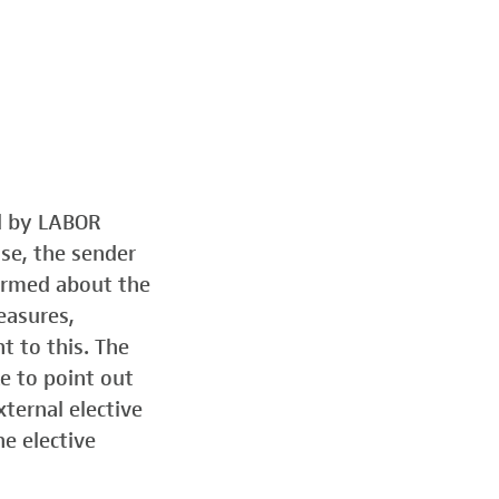
ed by LABOR
ose, the sender
formed about the
easures,
t to this. The
e to point out
ternal elective
he elective