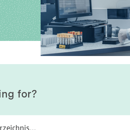
History of origin
Human Genetics
Studies & Collaborat
Organizational Structure
Immunology
Cooperation and m
services
Laboratory Medicine &
Toxicology
Diagnostics Compas
Microbiology & Hygiene
MVZ & MVZ doctors
Virology
Questions and answ
ing for?