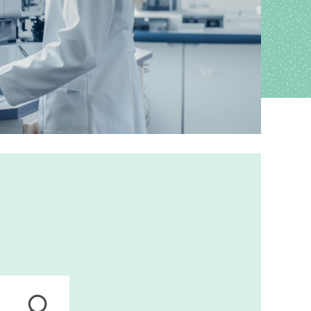
ions
anagement
s
ers