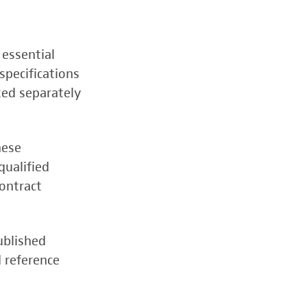
 essential
specifications
zed separately
hese
qualified
contract
ublished
d reference