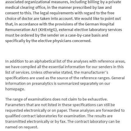
associated organizational measures, including billing by a private
Hydroxyglutarsäure im Urin
Bilirubin (Gesamt-, direktes, indirektes)
Dickkopf-3 AK
Lactosetoleranztest
Echinococcus
Thrombinzeit
medical clearing office, in the manner prescribed by law and
Laktat
Blutgasanalyse
Dopamin-2-Rezeptor-Antikörper
Multisteroid-Profile im Serum
EHEC PCR
consent to this. The legal requirements with regard to the free
Thromboplastinzeit (TPZ,Quick, INR)
Methylmalonsäure im Serum
BNP
DPP-like Protein 6 AK
choice of doctor are taken into account. We would like to point out
Multisteroidanalytik im Trockenblut
Enterovirus (Coxsackie/ECHO/Polio-Virus)
Tissue-Plasminogenaktivator
Methylmalonsäure im Urin
that, in accordance with the provisions of the German Hospital
C-reaktives Protein
ds-DNA-Ak (Crithidien) IFT/Se
N-terminales Propeptid des Prokollagen Typ 1
Epstein Barr-Virus (EBV)
Von Willebrand-Faktor-Antigen
Remuneration Act (KHEntgG), external elective laboratory services
Mucopolysaccharide
C1q-Komplement
ds-DNA-AK/Elisa
Nebenniere
Flaviviren (siehe auch Dengue-, West-Nil-, FSME-, Zika-Virus)
Von-Willebrand-Faktor-Multimere
must be ordered by the sender on a case-by-case basis and
Oligosaccharide
C2-Komplement
Einzelstrang-DNA-AK°
Niere, Salz- / Wasserhaushalt
specifically by the elective physicians concerned.
Francisella tularensis
vWF: F VIII Bindungs-Aktivität
Organische Säuren im Urin
C3-AK
ENA-Screen
Noradrenalin i. EDTA
Frühsommer-Meningo-Enzephalitis-Virus (FSME-Virus)
VWF:Collagenbindungsaktivität
Phytansäure
C3-Komplement
Endomysium-AK (IgA)
oraler Glukosetoleranz Test venös/kapill.
Hantaviren
VWF:Glykoprotein-Ib-Bindungsaktivitätstest
Pipecolinsäure
C4-Komplement
Endomysium-AK (IgG)
Schilddrüse
In addition to an alphabetical list of the analyses with reference areas,
Helicobacter pylori
VWF:Ristocetin-Cofaktor-Aktivität
Pipecolinsäure im Urin
C5 Komplement *
we have compiled all the essential information for our senders in this
Enterozyten-AK
Tetrahydroaldesteron im Sammelurin
Hepatitis-A-Virus (HAV)
list of services. Unless otherwise stated, the manufacturer’s
Purine/Pyrimidine
C6 Komplement Aktivität in %
Erythropoetin-AK
Thyroxin Antikörper
Hepatitis-B-Virus (HBV)
specifications are used as the source of the reference ranges. General
Pyruvat
C7 Komplement Aktivität in %
Etanercept-AK
Trijodthyronin Antikörper
Hepatitis-C-Virus (HCV)
information on preanalytics is summarized separately on our
Quotient LKF C24/C22
C8 Komplement Aktivität in %
Fibrillarin-AK
homepage.
Zink-Transporter 8 Autoantikörper
Hepatitis-D-Virus (HDV)
Quotient LKF C26/C22
C9 Komplement Aktivität in %
GABA-b-Rezeptor (IgGAM)-AK
11-Deoxycortisol im Serum
Hepatitis-E-Virus (HEV)
The range of examinations does not claim to be exhaustive.
Succinylaceton
CA 125
GAD (Glutamatdecarboxylase)-AK
11-Deoxycortisol im Trockenblut
Herpes simplex Virus (HSV)
Parameters that are not listed in these specifications can still be
Sulfatide
CA 15-3
ganglionäre Acetylcholinrezeptor-Antikörper (alpha 3
17-Ketosteroide i. Urin
requested electronically or on paper. These analyses are forwarded to
HIV
Untereinheit)
Tetracosansäure (C24)
CA 19-9
qualified contract laboratories for examination. The results are
17-Ketosteroide i.SU
Humanes Herpesvirus 6 (HHV6)
transmitted electronically or by fax. The contract laboratory can be
Gangliosid-Antikörper
Verlaufskontrolle PKU
CA 50 (Cancer Antigen 50)
5-Hydroxytryptophan i.Urin
Humanes Herpesvirus 7
named on request.
GFAP-AK IgG i. L.
ß-Glukocerebrosidase
CA 549