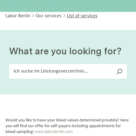
EASY LANGUAGE
Immunology
Studies & Collaborations
Labor Berlin
Our services
List of services
CONTACT
Laboratory Medicine & Toxicology
Cooperation and management services
DEUTSCH
Microbiology & Hygiene
Diagnostics Compass
Virology
MVZ & MVZ doctors
What are you looking for?
Questions and answers
Would you like to have your blood values determined privately? Here
you will find our offer for self-payers including appointments for
blood sampling:
mein.laborberlin.com