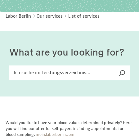
EASY LANGUAGE
Immunology
Studies & Collaborations
Labor Berlin
Our services
List of services
CONTACT
Laboratory Medicine & Toxicology
Cooperation and management services
DEUTSCH
Microbiology & Hygiene
Diagnostics Compass
Virology
MVZ & MVZ doctors
What are you looking for?
Questions and answers
Would you like to have your blood values determined privately? Here
you will find our offer for self-payers including appointments for
blood sampling:
mein.laborberlin.com