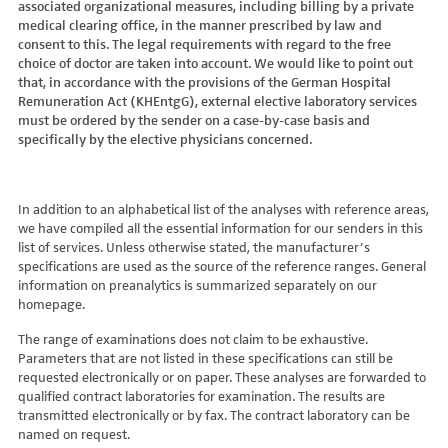
associated organizational measures, including billing by a private
Hydroxyglutarsäure im Urin
Bilirubin (Gesamt-, direktes, indirektes)
Dickkopf-3 AK
Lactosetoleranztest
Echinococcus
Thrombinzeit
medical clearing office, in the manner prescribed by law and
Laktat
Blutgasanalyse
Dopamin-2-Rezeptor-Antikörper
Multisteroid-Profile im Serum
EHEC PCR
consent to this. The legal requirements with regard to the free
Thromboplastinzeit (TPZ,Quick, INR)
Methylmalonsäure im Serum
BNP
DPP-like Protein 6 AK
choice of doctor are taken into account. We would like to point out
Multisteroidanalytik im Trockenblut
Enterovirus (Coxsackie/ECHO/Polio-Virus)
Tissue-Plasminogenaktivator
Methylmalonsäure im Urin
that, in accordance with the provisions of the German Hospital
C-reaktives Protein
ds-DNA-Ak (Crithidien) IFT/Se
N-terminales Propeptid des Prokollagen Typ 1
Epstein Barr-Virus (EBV)
Von Willebrand-Faktor-Antigen
Remuneration Act (KHEntgG), external elective laboratory services
Mucopolysaccharide
C1q-Komplement
ds-DNA-AK/Elisa
Nebenniere
Flaviviren (siehe auch Dengue-, West-Nil-, FSME-, Zika-Virus)
Von-Willebrand-Faktor-Multimere
must be ordered by the sender on a case-by-case basis and
Oligosaccharide
C2-Komplement
Einzelstrang-DNA-AK°
Niere, Salz- / Wasserhaushalt
specifically by the elective physicians concerned.
Francisella tularensis
vWF: F VIII Bindungs-Aktivität
Organische Säuren im Urin
C3-AK
ENA-Screen
Noradrenalin i. EDTA
Frühsommer-Meningo-Enzephalitis-Virus (FSME-Virus)
VWF:Collagenbindungsaktivität
Phytansäure
C3-Komplement
Endomysium-AK (IgA)
oraler Glukosetoleranz Test venös/kapill.
Hantaviren
VWF:Glykoprotein-Ib-Bindungsaktivitätstest
Pipecolinsäure
C4-Komplement
Endomysium-AK (IgG)
Schilddrüse
In addition to an alphabetical list of the analyses with reference areas,
Helicobacter pylori
VWF:Ristocetin-Cofaktor-Aktivität
Pipecolinsäure im Urin
C5 Komplement *
we have compiled all the essential information for our senders in this
Enterozyten-AK
Tetrahydroaldesteron im Sammelurin
Hepatitis-A-Virus (HAV)
list of services. Unless otherwise stated, the manufacturer’s
Purine/Pyrimidine
C6 Komplement Aktivität in %
Erythropoetin-AK
Thyroxin Antikörper
Hepatitis-B-Virus (HBV)
specifications are used as the source of the reference ranges. General
Pyruvat
C7 Komplement Aktivität in %
Etanercept-AK
Trijodthyronin Antikörper
Hepatitis-C-Virus (HCV)
information on preanalytics is summarized separately on our
Quotient LKF C24/C22
C8 Komplement Aktivität in %
Fibrillarin-AK
homepage.
Zink-Transporter 8 Autoantikörper
Hepatitis-D-Virus (HDV)
Quotient LKF C26/C22
C9 Komplement Aktivität in %
GABA-b-Rezeptor (IgGAM)-AK
11-Deoxycortisol im Serum
Hepatitis-E-Virus (HEV)
The range of examinations does not claim to be exhaustive.
Succinylaceton
CA 125
GAD (Glutamatdecarboxylase)-AK
11-Deoxycortisol im Trockenblut
Herpes simplex Virus (HSV)
Parameters that are not listed in these specifications can still be
Sulfatide
CA 15-3
ganglionäre Acetylcholinrezeptor-Antikörper (alpha 3
17-Ketosteroide i. Urin
requested electronically or on paper. These analyses are forwarded to
HIV
Untereinheit)
Tetracosansäure (C24)
CA 19-9
qualified contract laboratories for examination. The results are
17-Ketosteroide i.SU
Humanes Herpesvirus 6 (HHV6)
transmitted electronically or by fax. The contract laboratory can be
Gangliosid-Antikörper
Verlaufskontrolle PKU
CA 50 (Cancer Antigen 50)
5-Hydroxytryptophan i.Urin
Humanes Herpesvirus 7
named on request.
GFAP-AK IgG i. L.
ß-Glukocerebrosidase
CA 549