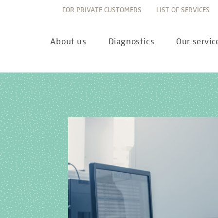
FOR PRIVATE CUSTOMERS
LIST OF SERVICES
About us
Diagnostics
Our servic
Innovation
Allergy Diagnostics
List of services
Ne
Sustainability
Autoimmune Diagnostics
Requisition slips
Pre
Corporate values
Endocrinology & Metabolism
Sample reception & 
10 
Understanding of quality
Forensic Genetics
Bioinformatics & Dat
Com
Equality
Hematology & Oncology
For senders
Pub