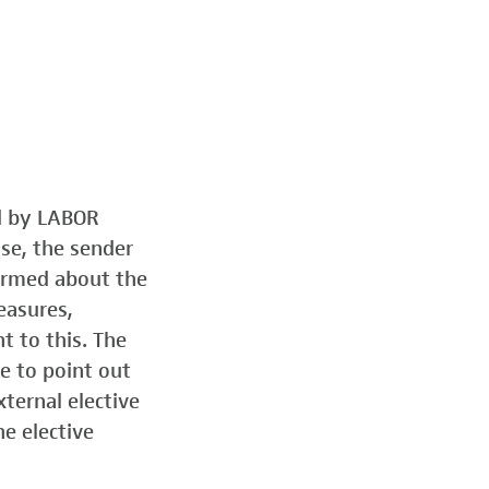
ed by LABOR
ose, the sender
formed about the
easures,
t to this. The
e to point out
ternal elective
he elective