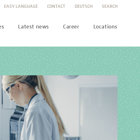
EASY LANGUAGE
CONTACT
DEUTSCH
SEARCH
es
Latest news
Career
Locations
ws
Career portal
ss
Career FAQs
preanalytics
years
MTL training at Labor Berlin
a Science
pany report
lications