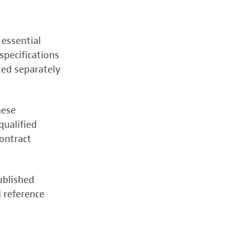
 essential
specifications
zed separately
hese
qualified
contract
ublished
d reference