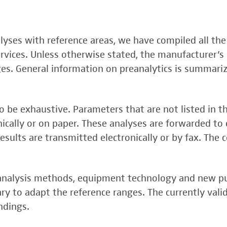
, FSME-, Zika-Virus)
nalyses with reference areas, we have compiled all the
 (FSME-Virus)
services. Unless otherwise stated, the manufacturer’s 
test
ges. General information on preanalytics is summari
 be exhaustive. Parameters that are not listed in t
onically or on paper. These analyses are forwarded to 
esults are transmitted electronically or by fax. The 
, analysis methods, equipment technology and new p
y to adapt the reference ranges. The currently vali
rper (alpha 3
ndings.