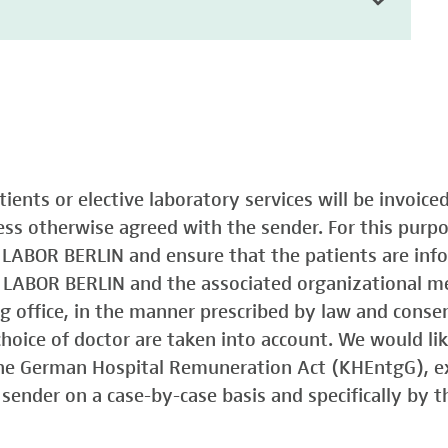
atients or elective laboratory services will be invoic
less otherwise agreed with the sender. For this purp
o LABOR BERLIN and ensure that the patients are in
o LABOR BERLIN and the associated organizational m
ing office, in the manner prescribed by law and consen
choice of doctor are taken into account. We would lik
 the German Hospital Remuneration Act (KHEntgG), ex
sender on a case-by-case basis and specifically by t
)
Typ 1