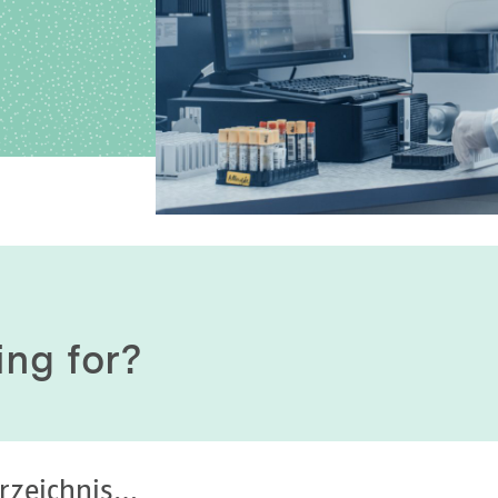
History of origin
Human Genetics
Studies & Collaborat
Organizational Structure
Immunology
Cooperation and m
services
Laboratory Medicine &
Toxicology
Diagnostics Compas
Microbiology & Hygiene
MVZ & MVZ doctors
Virology
Questions and answ
ing for?