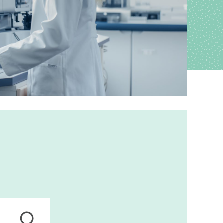
ions
anagement
s
ers