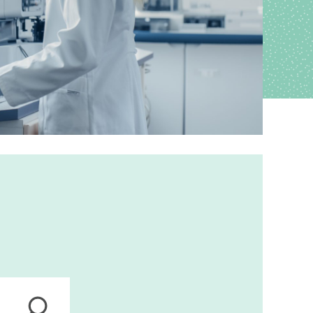
ions
anagement
s
ers