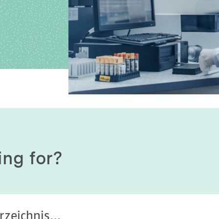
History of origin
Human Genetics
Studies & Collaborat
Organizational Structure
Immunology
Cooperation and m
services
Laboratory Medicine &
Toxicology
Diagnostics Compas
Microbiology & Hygiene
MVZ & MVZ doctors
Virology
Questions and answ
ing for?