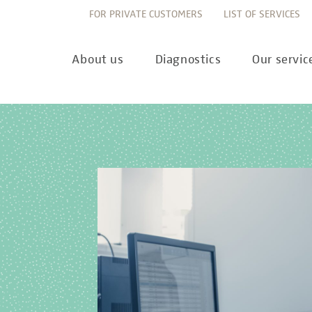
FOR PRIVATE CUSTOMERS
LIST OF SERVICES
About us
Diagnostics
Our servic
Innovation
Allergy Diagnostics
List of services
Ne
Sustainability
Autoimmune Diagnostics
Requisition slips
Pre
Corporate values
Endocrinology & Metabolism
Sample reception & 
10 
Understanding of quality
Forensic Genetics
Bioinformatics & Dat
Com
Equality
Hematology & Oncology
For senders
Pub