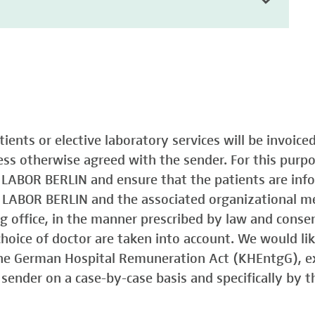
atients or elective laboratory services will be invoic
less otherwise agreed with the sender. For this purp
o LABOR BERLIN and ensure that the patients are in
o LABOR BERLIN and the associated organizational m
ing office, in the manner prescribed by law and consen
choice of doctor are taken into account. We would lik
 the German Hospital Remuneration Act (KHEntgG), ex
sender on a case-by-case basis and specifically by t
)
Typ 1