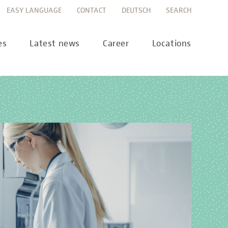
EASY LANGUAGE
CONTACT
DEUTSCH
SEARCH
es
Latest news
Career
Locations
ws
Career portal
ss
Career FAQs
preanalytics
years
MTL training at Labor Berlin
a Science
pany report
lications