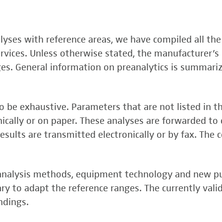
, FSME-, Zika-Virus)
nalyses with reference areas, we have compiled all the
 (FSME-Virus)
services. Unless otherwise stated, the manufacturer’s 
test
ges. General information on preanalytics is summari
 be exhaustive. Parameters that are not listed in t
onically or on paper. These analyses are forwarded to 
esults are transmitted electronically or by fax. The 
, analysis methods, equipment technology and new p
y to adapt the reference ranges. The currently vali
rper (alpha 3
ndings.