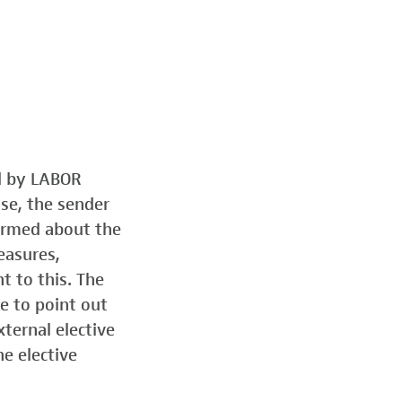
ed by LABOR
ose, the sender
formed about the
easures,
t to this. The
e to point out
ternal elective
he elective