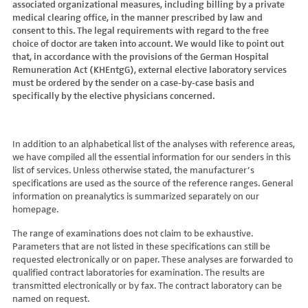
associated organizational measures, including billing by a private
Hydroxyglutarsäure im Urin
Bilirubin (Gesamt-, direktes, indirektes)
Dickkopf-3 AK
Lactosetoleranztest
Echinococcus
Thrombinzeit
medical clearing office, in the manner prescribed by law and
Laktat
Blutgasanalyse
Dopamin-2-Rezeptor-Antikörper
Multisteroid-Profile im Serum
EHEC PCR
consent to this. The legal requirements with regard to the free
Thromboplastinzeit (TPZ,Quick, INR)
Methylmalonsäure im Serum
BNP
DPP-like Protein 6 AK
choice of doctor are taken into account. We would like to point out
Multisteroidanalytik im Trockenblut
Enterovirus (Coxsackie/ECHO/Polio-Virus)
Tissue-Plasminogenaktivator
Methylmalonsäure im Urin
that, in accordance with the provisions of the German Hospital
C-reaktives Protein
ds-DNA-Ak (Crithidien) IFT/Se
N-terminales Propeptid des Prokollagen Typ 1
Epstein Barr-Virus (EBV)
Von Willebrand-Faktor-Antigen
Remuneration Act (KHEntgG), external elective laboratory services
Mucopolysaccharide
C1q-Komplement
ds-DNA-AK/Elisa
Nebenniere
Flaviviren (siehe auch Dengue-, West-Nil-, FSME-, Zika-Virus)
Von-Willebrand-Faktor-Multimere
must be ordered by the sender on a case-by-case basis and
Oligosaccharide
C2-Komplement
Einzelstrang-DNA-AK°
Niere, Salz- / Wasserhaushalt
specifically by the elective physicians concerned.
Francisella tularensis
vWF: F VIII Bindungs-Aktivität
Organische Säuren im Urin
C3-AK
ENA-Screen
Noradrenalin i. EDTA
Frühsommer-Meningo-Enzephalitis-Virus (FSME-Virus)
VWF:Collagenbindungsaktivität
Phytansäure
C3-Komplement
Endomysium-AK (IgA)
oraler Glukosetoleranz Test venös/kapill.
Hantaviren
VWF:Glykoprotein-Ib-Bindungsaktivitätstest
Pipecolinsäure
C4-Komplement
Endomysium-AK (IgG)
Schilddrüse
In addition to an alphabetical list of the analyses with reference areas,
Helicobacter pylori
VWF:Ristocetin-Cofaktor-Aktivität
Pipecolinsäure im Urin
C5 Komplement *
we have compiled all the essential information for our senders in this
Enterozyten-AK
Tetrahydroaldesteron im Sammelurin
Hepatitis-A-Virus (HAV)
list of services. Unless otherwise stated, the manufacturer’s
Purine/Pyrimidine
C6 Komplement Aktivität in %
Erythropoetin-AK
Thyroxin Antikörper
Hepatitis-B-Virus (HBV)
specifications are used as the source of the reference ranges. General
Pyruvat
C7 Komplement Aktivität in %
Etanercept-AK
Trijodthyronin Antikörper
Hepatitis-C-Virus (HCV)
information on preanalytics is summarized separately on our
Quotient LKF C24/C22
C8 Komplement Aktivität in %
Fibrillarin-AK
homepage.
Zink-Transporter 8 Autoantikörper
Hepatitis-D-Virus (HDV)
Quotient LKF C26/C22
C9 Komplement Aktivität in %
GABA-b-Rezeptor (IgGAM)-AK
11-Deoxycortisol im Serum
Hepatitis-E-Virus (HEV)
The range of examinations does not claim to be exhaustive.
Succinylaceton
CA 125
GAD (Glutamatdecarboxylase)-AK
11-Deoxycortisol im Trockenblut
Herpes simplex Virus (HSV)
Parameters that are not listed in these specifications can still be
Sulfatide
CA 15-3
ganglionäre Acetylcholinrezeptor-Antikörper (alpha 3
17-Ketosteroide i. Urin
requested electronically or on paper. These analyses are forwarded to
HIV
Untereinheit)
Tetracosansäure (C24)
CA 19-9
qualified contract laboratories for examination. The results are
17-Ketosteroide i.SU
Humanes Herpesvirus 6 (HHV6)
transmitted electronically or by fax. The contract laboratory can be
Gangliosid-Antikörper
Verlaufskontrolle PKU
CA 50 (Cancer Antigen 50)
5-Hydroxytryptophan i.Urin
Humanes Herpesvirus 7
named on request.
GFAP-AK IgG i. L.
ß-Glukocerebrosidase
CA 549