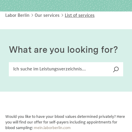
EASY LANGUAGE
Immunology
Studies & Collaborations
Labor Berlin
Our services
List of services
CONTACT
Laboratory Medicine & Toxicology
Cooperation and management services
DEUTSCH
Microbiology & Hygiene
Diagnostics Compass
Virology
MVZ & MVZ doctors
What are you looking for?
Questions and answers
Would you like to have your blood values determined privately? Here
you will find our offer for self-payers including appointments for
blood sampling:
mein.laborberlin.com