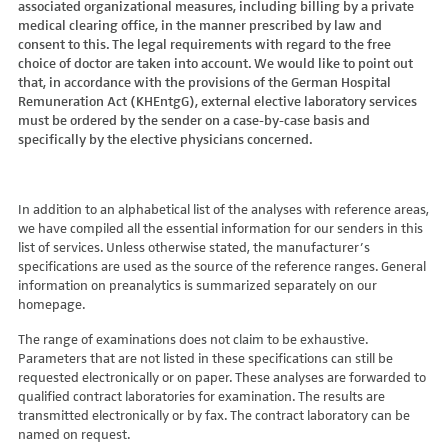
associated organizational measures, including billing by a private
Hydroxyglutarsäure im Urin
Bilirubin (Gesamt-, direktes, indirektes)
Dickkopf-3 AK
Lactosetoleranztest
Echinococcus
Thrombinzeit
medical clearing office, in the manner prescribed by law and
Laktat
Blutgasanalyse
Dopamin-2-Rezeptor-Antikörper
Multisteroid-Profile im Serum
EHEC PCR
consent to this. The legal requirements with regard to the free
Thromboplastinzeit (TPZ,Quick, INR)
Methylmalonsäure im Serum
BNP
DPP-like Protein 6 AK
choice of doctor are taken into account. We would like to point out
Multisteroidanalytik im Trockenblut
Enterovirus (Coxsackie/ECHO/Polio-Virus)
Tissue-Plasminogenaktivator
Methylmalonsäure im Urin
that, in accordance with the provisions of the German Hospital
C-reaktives Protein
ds-DNA-Ak (Crithidien) IFT/Se
N-terminales Propeptid des Prokollagen Typ 1
Epstein Barr-Virus (EBV)
Von Willebrand-Faktor-Antigen
Remuneration Act (KHEntgG), external elective laboratory services
Mucopolysaccharide
C1q-Komplement
ds-DNA-AK/Elisa
Nebenniere
Flaviviren (siehe auch Dengue-, West-Nil-, FSME-, Zika-Virus)
Von-Willebrand-Faktor-Multimere
must be ordered by the sender on a case-by-case basis and
Oligosaccharide
C2-Komplement
Einzelstrang-DNA-AK°
Niere, Salz- / Wasserhaushalt
specifically by the elective physicians concerned.
Francisella tularensis
vWF: F VIII Bindungs-Aktivität
Organische Säuren im Urin
C3-AK
ENA-Screen
Noradrenalin i. EDTA
Frühsommer-Meningo-Enzephalitis-Virus (FSME-Virus)
VWF:Collagenbindungsaktivität
Phytansäure
C3-Komplement
Endomysium-AK (IgA)
oraler Glukosetoleranz Test venös/kapill.
Hantaviren
VWF:Glykoprotein-Ib-Bindungsaktivitätstest
Pipecolinsäure
C4-Komplement
Endomysium-AK (IgG)
Schilddrüse
In addition to an alphabetical list of the analyses with reference areas,
Helicobacter pylori
VWF:Ristocetin-Cofaktor-Aktivität
Pipecolinsäure im Urin
C5 Komplement *
we have compiled all the essential information for our senders in this
Enterozyten-AK
Tetrahydroaldesteron im Sammelurin
Hepatitis-A-Virus (HAV)
list of services. Unless otherwise stated, the manufacturer’s
Purine/Pyrimidine
C6 Komplement Aktivität in %
Erythropoetin-AK
Thyroxin Antikörper
Hepatitis-B-Virus (HBV)
specifications are used as the source of the reference ranges. General
Pyruvat
C7 Komplement Aktivität in %
Etanercept-AK
Trijodthyronin Antikörper
Hepatitis-C-Virus (HCV)
information on preanalytics is summarized separately on our
Quotient LKF C24/C22
C8 Komplement Aktivität in %
Fibrillarin-AK
homepage.
Zink-Transporter 8 Autoantikörper
Hepatitis-D-Virus (HDV)
Quotient LKF C26/C22
C9 Komplement Aktivität in %
GABA-b-Rezeptor (IgGAM)-AK
11-Deoxycortisol im Serum
Hepatitis-E-Virus (HEV)
The range of examinations does not claim to be exhaustive.
Succinylaceton
CA 125
GAD (Glutamatdecarboxylase)-AK
11-Deoxycortisol im Trockenblut
Herpes simplex Virus (HSV)
Parameters that are not listed in these specifications can still be
Sulfatide
CA 15-3
ganglionäre Acetylcholinrezeptor-Antikörper (alpha 3
17-Ketosteroide i. Urin
requested electronically or on paper. These analyses are forwarded to
HIV
Untereinheit)
Tetracosansäure (C24)
CA 19-9
qualified contract laboratories for examination. The results are
17-Ketosteroide i.SU
Humanes Herpesvirus 6 (HHV6)
transmitted electronically or by fax. The contract laboratory can be
Gangliosid-Antikörper
Verlaufskontrolle PKU
CA 50 (Cancer Antigen 50)
5-Hydroxytryptophan i.Urin
Humanes Herpesvirus 7
named on request.
GFAP-AK IgG i. L.
ß-Glukocerebrosidase
CA 549