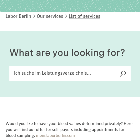
EASY LANGUAGE
Immunology
Studies & Collaborations
Labor Berlin
Our services
List of services
CONTACT
Laboratory Medicine & Toxicology
Cooperation and management services
DEUTSCH
Microbiology & Hygiene
Diagnostics Compass
Virology
MVZ & MVZ doctors
What are you looking for?
Questions and answers
Would you like to have your blood values determined privately? Here
you will find our offer for self-payers including appointments for
blood sampling:
mein.laborberlin.com