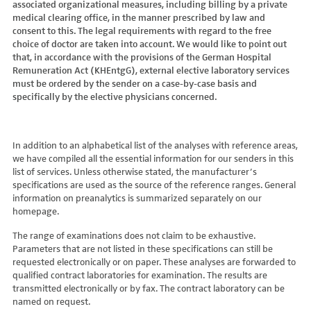
associated organizational measures, including billing by a private
Hydroxyglutarsäure im Urin
Bilirubin (Gesamt-, direktes, indirektes)
Dickkopf-3 AK
Lactosetoleranztest
Echinococcus
Thrombinzeit
medical clearing office, in the manner prescribed by law and
Laktat
Blutgasanalyse
Dopamin-2-Rezeptor-Antikörper
Multisteroid-Profile im Serum
EHEC PCR
consent to this. The legal requirements with regard to the free
Thromboplastinzeit (TPZ,Quick, INR)
Methylmalonsäure im Serum
BNP
DPP-like Protein 6 AK
choice of doctor are taken into account. We would like to point out
Multisteroidanalytik im Trockenblut
Enterovirus (Coxsackie/ECHO/Polio-Virus)
Tissue-Plasminogenaktivator
Methylmalonsäure im Urin
that, in accordance with the provisions of the German Hospital
C-reaktives Protein
ds-DNA-Ak (Crithidien) IFT/Se
N-terminales Propeptid des Prokollagen Typ 1
Epstein Barr-Virus (EBV)
Von Willebrand-Faktor-Antigen
Remuneration Act (KHEntgG), external elective laboratory services
Mucopolysaccharide
C1q-Komplement
ds-DNA-AK/Elisa
Nebenniere
Flaviviren (siehe auch Dengue-, West-Nil-, FSME-, Zika-Virus)
Von-Willebrand-Faktor-Multimere
must be ordered by the sender on a case-by-case basis and
Oligosaccharide
C2-Komplement
Einzelstrang-DNA-AK°
Niere, Salz- / Wasserhaushalt
specifically by the elective physicians concerned.
Francisella tularensis
vWF: F VIII Bindungs-Aktivität
Organische Säuren im Urin
C3-AK
ENA-Screen
Noradrenalin i. EDTA
Frühsommer-Meningo-Enzephalitis-Virus (FSME-Virus)
VWF:Collagenbindungsaktivität
Phytansäure
C3-Komplement
Endomysium-AK (IgA)
oraler Glukosetoleranz Test venös/kapill.
Hantaviren
VWF:Glykoprotein-Ib-Bindungsaktivitätstest
Pipecolinsäure
C4-Komplement
Endomysium-AK (IgG)
Schilddrüse
In addition to an alphabetical list of the analyses with reference areas,
Helicobacter pylori
VWF:Ristocetin-Cofaktor-Aktivität
Pipecolinsäure im Urin
C5 Komplement *
we have compiled all the essential information for our senders in this
Enterozyten-AK
Tetrahydroaldesteron im Sammelurin
Hepatitis-A-Virus (HAV)
list of services. Unless otherwise stated, the manufacturer’s
Purine/Pyrimidine
C6 Komplement Aktivität in %
Erythropoetin-AK
Thyroxin Antikörper
Hepatitis-B-Virus (HBV)
specifications are used as the source of the reference ranges. General
Pyruvat
C7 Komplement Aktivität in %
Etanercept-AK
Trijodthyronin Antikörper
Hepatitis-C-Virus (HCV)
information on preanalytics is summarized separately on our
Quotient LKF C24/C22
C8 Komplement Aktivität in %
Fibrillarin-AK
homepage.
Zink-Transporter 8 Autoantikörper
Hepatitis-D-Virus (HDV)
Quotient LKF C26/C22
C9 Komplement Aktivität in %
GABA-b-Rezeptor (IgGAM)-AK
11-Deoxycortisol im Serum
Hepatitis-E-Virus (HEV)
The range of examinations does not claim to be exhaustive.
Succinylaceton
CA 125
GAD (Glutamatdecarboxylase)-AK
11-Deoxycortisol im Trockenblut
Herpes simplex Virus (HSV)
Parameters that are not listed in these specifications can still be
Sulfatide
CA 15-3
ganglionäre Acetylcholinrezeptor-Antikörper (alpha 3
17-Ketosteroide i. Urin
requested electronically or on paper. These analyses are forwarded to
HIV
Untereinheit)
Tetracosansäure (C24)
CA 19-9
qualified contract laboratories for examination. The results are
17-Ketosteroide i.SU
Humanes Herpesvirus 6 (HHV6)
transmitted electronically or by fax. The contract laboratory can be
Gangliosid-Antikörper
Verlaufskontrolle PKU
CA 50 (Cancer Antigen 50)
5-Hydroxytryptophan i.Urin
Humanes Herpesvirus 7
named on request.
GFAP-AK IgG i. L.
ß-Glukocerebrosidase
CA 549