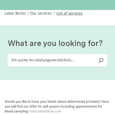
EASY LANGUAGE
Immunology
Studies & Collaborations
Labor Berlin
Our services
List of services
CONTACT
Laboratory Medicine & Toxicology
Cooperation and management services
DEUTSCH
Microbiology & Hygiene
Diagnostics Compass
Virology
MVZ & MVZ doctors
What are you looking for?
Questions and answers
Would you like to have your blood values determined privately? Here
you will find our offer for self-payers including appointments for
blood sampling:
mein.laborberlin.com