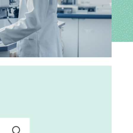
ions
anagement
s
ers