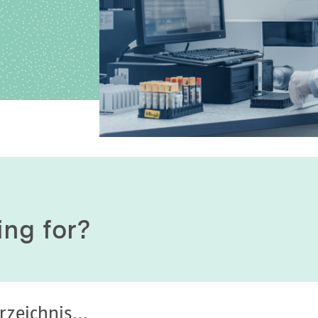
History of origin
Human Genetics
Studies & Collaborat
Organizational Structure
Immunology
Cooperation and m
services
Laboratory Medicine &
Toxicology
Diagnostics Compas
Microbiology & Hygiene
MVZ & MVZ doctors
Virology
Questions and answ
ing for?