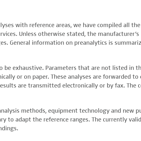
, FSME-, Zika-Virus)
nalyses with reference areas, we have compiled all the
 (FSME-Virus)
services. Unless otherwise stated, the manufacturer’s 
test
ges. General information on preanalytics is summari
 be exhaustive. Parameters that are not listed in t
onically or on paper. These analyses are forwarded to 
esults are transmitted electronically or by fax. The 
, analysis methods, equipment technology and new p
y to adapt the reference ranges. The currently vali
rper (alpha 3
ndings.