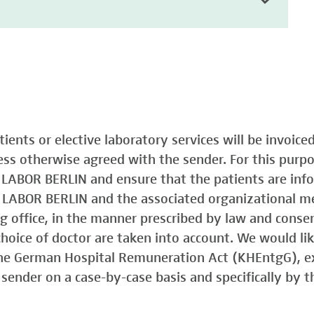
atients or elective laboratory services will be invoic
less otherwise agreed with the sender. For this purp
o LABOR BERLIN and ensure that the patients are in
o LABOR BERLIN and the associated organizational m
ing office, in the manner prescribed by law and consen
choice of doctor are taken into account. We would lik
 the German Hospital Remuneration Act (KHEntgG), ex
sender on a case-by-case basis and specifically by t
)
Typ 1