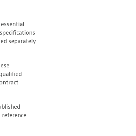
 essential
specifications
zed separately
hese
qualified
contract
ublished
d reference