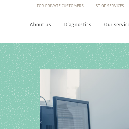
FOR PRIVATE CUSTOMERS
LIST OF SERVICES
About us
Diagnostics
Our servic
Innovation
Allergy Diagnostics
List of services
Ne
Sustainability
Autoimmune Diagnostics
Requisition slips
Pre
Corporate values
Endocrinology & Metabolism
Sample reception & 
10 
Understanding of quality
Forensic Genetics
Bioinformatics & Dat
Com
Equality
Hematology & Oncology
For senders
Pub