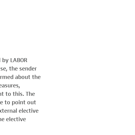
ed by LABOR
ose, the sender
formed about the
easures,
t to this. The
e to point out
ternal elective
he elective