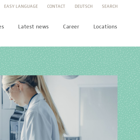
EASY LANGUAGE
CONTACT
DEUTSCH
SEARCH
es
Latest news
Career
Locations
ws
Career portal
ss
Career FAQs
preanalytics
years
MTL training at Labor Berlin
a Science
pany report
lications