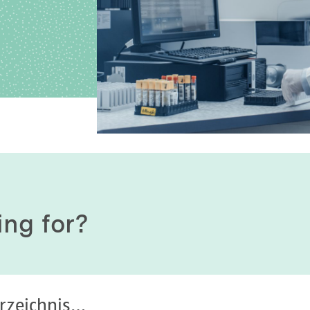
History of origin
Human Genetics
Studies & Collaborat
Organizational Structure
Immunology
Cooperation and m
services
Laboratory Medicine &
Toxicology
Diagnostics Compas
Microbiology & Hygiene
MVZ & MVZ doctors
Virology
Questions and answ
ing for?