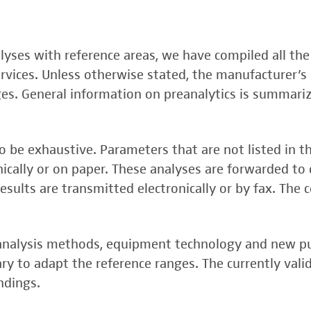
, FSME-, Zika-Virus)
nalyses with reference areas, we have compiled all the
 (FSME-Virus)
services. Unless otherwise stated, the manufacturer’s 
test
ges. General information on preanalytics is summari
 be exhaustive. Parameters that are not listed in t
onically or on paper. These analyses are forwarded to 
esults are transmitted electronically or by fax. The 
, analysis methods, equipment technology and new p
y to adapt the reference ranges. The currently vali
rper (alpha 3
ndings.