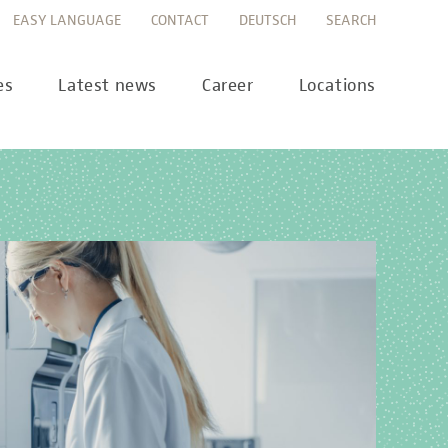
EASY LANGUAGE
CONTACT
DEUTSCH
SEARCH
es
Latest news
Career
Locations
ws
Career portal
ss
Career FAQs
preanalytics
years
MTL training at Labor Berlin
a Science
pany report
lications