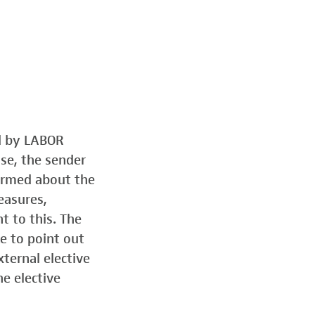
ed by LABOR
ose, the sender
formed about the
easures,
t to this. The
e to point out
ternal elective
he elective