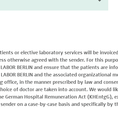
atients or elective laboratory services will be invoic
less otherwise agreed with the sender. For this purp
o LABOR BERLIN and ensure that the patients are in
o LABOR BERLIN and the associated organizational m
ing office, in the manner prescribed by law and consen
choice of doctor are taken into account. We would lik
 the German Hospital Remuneration Act (KHEntgG), ex
sender on a case-by-case basis and specifically by t
)
Typ 1