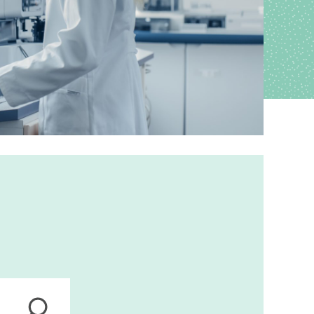
ions
anagement
s
ers