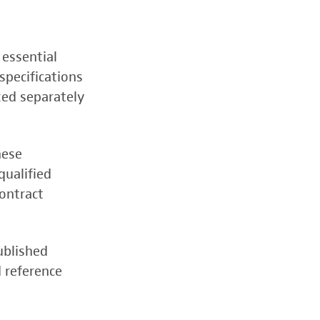
 essential
specifications
zed separately
hese
qualified
contract
ublished
d reference