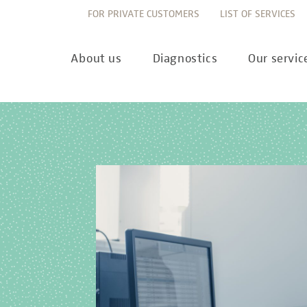
FOR PRIVATE CUSTOMERS
LIST OF SERVICES
About us
Diagnostics
Our servic
Innovation
Allergy Diagnostics
List of services
Ne
Sustainability
Autoimmune Diagnostics
Requisition slips
Pre
Corporate values
Endocrinology & Metabolism
Sample reception & 
10 
Understanding of quality
Forensic Genetics
Bioinformatics & Dat
Com
Equality
Hematology & Oncology
For senders
Pub