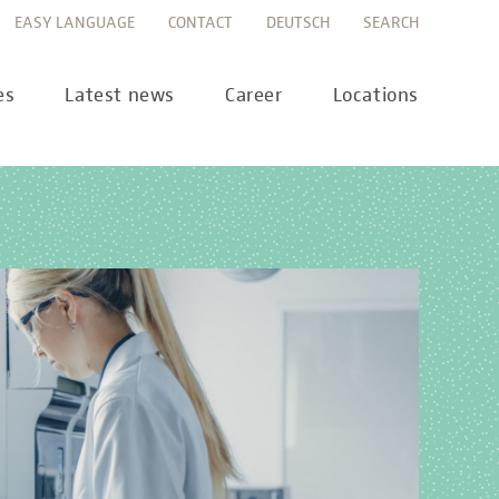
EASY LANGUAGE
CONTACT
DEUTSCH
SEARCH
es
Latest news
Career
Locations
ws
Career portal
ss
Career FAQs
preanalytics
years
MTL training at Labor Berlin
a Science
pany report
lications