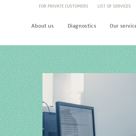
FOR PRIVATE CUSTOMERS
LIST OF SERVICES
About us
Diagnostics
Our servic
Innovation
Allergy Diagnostics
List of services
Ne
Sustainability
Autoimmune Diagnostics
Requisition slips
Pre
Corporate values
Endocrinology & Metabolism
Sample reception & 
10 
Understanding of quality
Forensic Genetics
Bioinformatics & Dat
Com
Equality
Hematology & Oncology
For senders
Pub