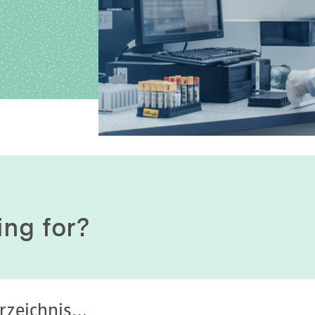
History of origin
Human Genetics
Studies & Collaborat
Organizational Structure
Immunology
Cooperation and m
services
Laboratory Medicine &
Toxicology
Diagnostics Compas
Microbiology & Hygiene
MVZ & MVZ doctors
Virology
Questions and answ
ing for?