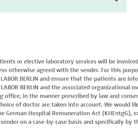
atients or elective laboratory services will be invoic
less otherwise agreed with the sender. For this purp
o LABOR BERLIN and ensure that the patients are in
o LABOR BERLIN and the associated organizational m
ing office, in the manner prescribed by law and consen
choice of doctor are taken into account. We would lik
 the German Hospital Remuneration Act (KHEntgG), ex
sender on a case-by-case basis and specifically by t
)
Typ 1