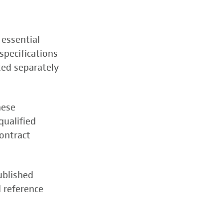
 essential
specifications
zed separately
hese
qualified
contract
ublished
d reference