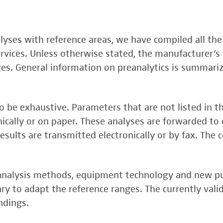
, FSME-, Zika-Virus)
nalyses with reference areas, we have compiled all the
 (FSME-Virus)
services. Unless otherwise stated, the manufacturer’s 
test
ges. General information on preanalytics is summari
 be exhaustive. Parameters that are not listed in t
onically or on paper. These analyses are forwarded to 
esults are transmitted electronically or by fax. The 
, analysis methods, equipment technology and new p
y to adapt the reference ranges. The currently vali
rper (alpha 3
ndings.