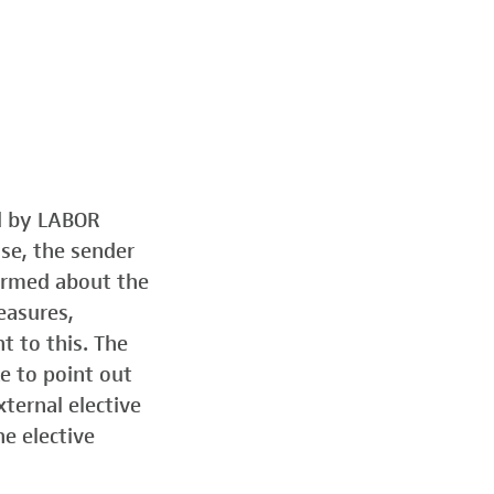
ed by LABOR
ose, the sender
formed about the
easures,
t to this. The
e to point out
ternal elective
he elective