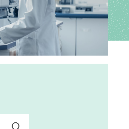
ions
anagement
s
ers