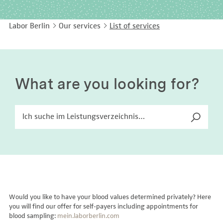
EASY LANGUAGE
Immunology
Studies & Collaborations
Labor Berlin
Our services
List of services
CONTACT
Laboratory Medicine & Toxicology
Cooperation and management services
DEUTSCH
Microbiology & Hygiene
Diagnostics Compass
Virology
MVZ & MVZ doctors
What are you looking for?
Questions and answers
Would you like to have your blood values determined privately? Here
you will find our offer for self-payers including appointments for
blood sampling:
mein.laborberlin.com