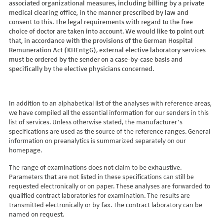
associated organizational measures, including billing by a private
Hydroxyglutarsäure im Urin
Bilirubin (Gesamt-, direktes, indirektes)
Dickkopf-3 AK
Lactosetoleranztest
Echinococcus
Thrombinzeit
medical clearing office, in the manner prescribed by law and
Laktat
Blutgasanalyse
Dopamin-2-Rezeptor-Antikörper
Multisteroid-Profile im Serum
EHEC PCR
consent to this. The legal requirements with regard to the free
Thromboplastinzeit (TPZ,Quick, INR)
Methylmalonsäure im Serum
BNP
DPP-like Protein 6 AK
choice of doctor are taken into account. We would like to point out
Multisteroidanalytik im Trockenblut
Enterovirus (Coxsackie/ECHO/Polio-Virus)
Tissue-Plasminogenaktivator
Methylmalonsäure im Urin
that, in accordance with the provisions of the German Hospital
C-reaktives Protein
ds-DNA-Ak (Crithidien) IFT/Se
N-terminales Propeptid des Prokollagen Typ 1
Epstein Barr-Virus (EBV)
Von Willebrand-Faktor-Antigen
Remuneration Act (KHEntgG), external elective laboratory services
Mucopolysaccharide
C1q-Komplement
ds-DNA-AK/Elisa
Nebenniere
Flaviviren (siehe auch Dengue-, West-Nil-, FSME-, Zika-Virus)
Von-Willebrand-Faktor-Multimere
must be ordered by the sender on a case-by-case basis and
Oligosaccharide
C2-Komplement
Einzelstrang-DNA-AK°
Niere, Salz- / Wasserhaushalt
specifically by the elective physicians concerned.
Francisella tularensis
vWF: F VIII Bindungs-Aktivität
Organische Säuren im Urin
C3-AK
ENA-Screen
Noradrenalin i. EDTA
Frühsommer-Meningo-Enzephalitis-Virus (FSME-Virus)
VWF:Collagenbindungsaktivität
Phytansäure
C3-Komplement
Endomysium-AK (IgA)
oraler Glukosetoleranz Test venös/kapill.
Hantaviren
VWF:Glykoprotein-Ib-Bindungsaktivitätstest
Pipecolinsäure
C4-Komplement
Endomysium-AK (IgG)
Schilddrüse
In addition to an alphabetical list of the analyses with reference areas,
Helicobacter pylori
VWF:Ristocetin-Cofaktor-Aktivität
Pipecolinsäure im Urin
C5 Komplement *
we have compiled all the essential information for our senders in this
Enterozyten-AK
Tetrahydroaldesteron im Sammelurin
Hepatitis-A-Virus (HAV)
list of services. Unless otherwise stated, the manufacturer’s
Purine/Pyrimidine
C6 Komplement Aktivität in %
Erythropoetin-AK
Thyroxin Antikörper
Hepatitis-B-Virus (HBV)
specifications are used as the source of the reference ranges. General
Pyruvat
C7 Komplement Aktivität in %
Etanercept-AK
Trijodthyronin Antikörper
Hepatitis-C-Virus (HCV)
information on preanalytics is summarized separately on our
Quotient LKF C24/C22
C8 Komplement Aktivität in %
Fibrillarin-AK
homepage.
Zink-Transporter 8 Autoantikörper
Hepatitis-D-Virus (HDV)
Quotient LKF C26/C22
C9 Komplement Aktivität in %
GABA-b-Rezeptor (IgGAM)-AK
11-Deoxycortisol im Serum
Hepatitis-E-Virus (HEV)
The range of examinations does not claim to be exhaustive.
Succinylaceton
CA 125
GAD (Glutamatdecarboxylase)-AK
11-Deoxycortisol im Trockenblut
Herpes simplex Virus (HSV)
Parameters that are not listed in these specifications can still be
Sulfatide
CA 15-3
ganglionäre Acetylcholinrezeptor-Antikörper (alpha 3
17-Ketosteroide i. Urin
requested electronically or on paper. These analyses are forwarded to
HIV
Untereinheit)
Tetracosansäure (C24)
CA 19-9
qualified contract laboratories for examination. The results are
17-Ketosteroide i.SU
Humanes Herpesvirus 6 (HHV6)
transmitted electronically or by fax. The contract laboratory can be
Gangliosid-Antikörper
Verlaufskontrolle PKU
CA 50 (Cancer Antigen 50)
5-Hydroxytryptophan i.Urin
Humanes Herpesvirus 7
named on request.
GFAP-AK IgG i. L.
ß-Glukocerebrosidase
CA 549