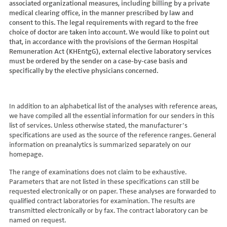
associated organizational measures, including billing by a private
Hydroxyglutarsäure im Urin
Bilirubin (Gesamt-, direktes, indirektes)
Dickkopf-3 AK
Lactosetoleranztest
Echinococcus
Thrombinzeit
medical clearing office, in the manner prescribed by law and
Laktat
Blutgasanalyse
Dopamin-2-Rezeptor-Antikörper
Multisteroid-Profile im Serum
EHEC PCR
consent to this. The legal requirements with regard to the free
Thromboplastinzeit (TPZ,Quick, INR)
Methylmalonsäure im Serum
BNP
DPP-like Protein 6 AK
choice of doctor are taken into account. We would like to point out
Multisteroidanalytik im Trockenblut
Enterovirus (Coxsackie/ECHO/Polio-Virus)
Tissue-Plasminogenaktivator
Methylmalonsäure im Urin
that, in accordance with the provisions of the German Hospital
C-reaktives Protein
ds-DNA-Ak (Crithidien) IFT/Se
N-terminales Propeptid des Prokollagen Typ 1
Epstein Barr-Virus (EBV)
Von Willebrand-Faktor-Antigen
Remuneration Act (KHEntgG), external elective laboratory services
Mucopolysaccharide
C1q-Komplement
ds-DNA-AK/Elisa
Nebenniere
Flaviviren (siehe auch Dengue-, West-Nil-, FSME-, Zika-Virus)
Von-Willebrand-Faktor-Multimere
must be ordered by the sender on a case-by-case basis and
Oligosaccharide
C2-Komplement
Einzelstrang-DNA-AK°
Niere, Salz- / Wasserhaushalt
specifically by the elective physicians concerned.
Francisella tularensis
vWF: F VIII Bindungs-Aktivität
Organische Säuren im Urin
C3-AK
ENA-Screen
Noradrenalin i. EDTA
Frühsommer-Meningo-Enzephalitis-Virus (FSME-Virus)
VWF:Collagenbindungsaktivität
Phytansäure
C3-Komplement
Endomysium-AK (IgA)
oraler Glukosetoleranz Test venös/kapill.
Hantaviren
VWF:Glykoprotein-Ib-Bindungsaktivitätstest
Pipecolinsäure
C4-Komplement
Endomysium-AK (IgG)
Schilddrüse
In addition to an alphabetical list of the analyses with reference areas,
Helicobacter pylori
VWF:Ristocetin-Cofaktor-Aktivität
Pipecolinsäure im Urin
C5 Komplement *
we have compiled all the essential information for our senders in this
Enterozyten-AK
Tetrahydroaldesteron im Sammelurin
Hepatitis-A-Virus (HAV)
list of services. Unless otherwise stated, the manufacturer’s
Purine/Pyrimidine
C6 Komplement Aktivität in %
Erythropoetin-AK
Thyroxin Antikörper
Hepatitis-B-Virus (HBV)
specifications are used as the source of the reference ranges. General
Pyruvat
C7 Komplement Aktivität in %
Etanercept-AK
Trijodthyronin Antikörper
Hepatitis-C-Virus (HCV)
information on preanalytics is summarized separately on our
Quotient LKF C24/C22
C8 Komplement Aktivität in %
Fibrillarin-AK
homepage.
Zink-Transporter 8 Autoantikörper
Hepatitis-D-Virus (HDV)
Quotient LKF C26/C22
C9 Komplement Aktivität in %
GABA-b-Rezeptor (IgGAM)-AK
11-Deoxycortisol im Serum
Hepatitis-E-Virus (HEV)
The range of examinations does not claim to be exhaustive.
Succinylaceton
CA 125
GAD (Glutamatdecarboxylase)-AK
11-Deoxycortisol im Trockenblut
Herpes simplex Virus (HSV)
Parameters that are not listed in these specifications can still be
Sulfatide
CA 15-3
ganglionäre Acetylcholinrezeptor-Antikörper (alpha 3
17-Ketosteroide i. Urin
requested electronically or on paper. These analyses are forwarded to
HIV
Untereinheit)
Tetracosansäure (C24)
CA 19-9
qualified contract laboratories for examination. The results are
17-Ketosteroide i.SU
Humanes Herpesvirus 6 (HHV6)
transmitted electronically or by fax. The contract laboratory can be
Gangliosid-Antikörper
Verlaufskontrolle PKU
CA 50 (Cancer Antigen 50)
5-Hydroxytryptophan i.Urin
Humanes Herpesvirus 7
named on request.
GFAP-AK IgG i. L.
ß-Glukocerebrosidase
CA 549