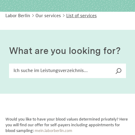
EASY LANGUAGE
Immunology
Studies & Collaborations
Labor Berlin
Our services
List of services
CONTACT
Laboratory Medicine & Toxicology
Cooperation and management services
DEUTSCH
Microbiology & Hygiene
Diagnostics Compass
Virology
MVZ & MVZ doctors
What are you looking for?
Questions and answers
Would you like to have your blood values determined privately? Here
you will find our offer for self-payers including appointments for
blood sampling:
mein.laborberlin.com