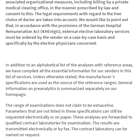
associated organizational measures, including billing by a private
Hydroxyglutarsäure im Urin
Bilirubin (Gesamt-, direktes, indirektes)
Dickkopf-3 AK
Lactosetoleranztest
Echinococcus
Thrombinzeit
medical clearing office, in the manner prescribed by law and
Laktat
Blutgasanalyse
Dopamin-2-Rezeptor-Antikörper
Multisteroid-Profile im Serum
EHEC PCR
consent to this. The legal requirements with regard to the free
Thromboplastinzeit (TPZ,Quick, INR)
Methylmalonsäure im Serum
BNP
DPP-like Protein 6 AK
choice of doctor are taken into account. We would like to point out
Multisteroidanalytik im Trockenblut
Enterovirus (Coxsackie/ECHO/Polio-Virus)
Tissue-Plasminogenaktivator
Methylmalonsäure im Urin
that, in accordance with the provisions of the German Hospital
C-reaktives Protein
ds-DNA-Ak (Crithidien) IFT/Se
N-terminales Propeptid des Prokollagen Typ 1
Epstein Barr-Virus (EBV)
Von Willebrand-Faktor-Antigen
Remuneration Act (KHEntgG), external elective laboratory services
Mucopolysaccharide
C1q-Komplement
ds-DNA-AK/Elisa
Nebenniere
Flaviviren (siehe auch Dengue-, West-Nil-, FSME-, Zika-Virus)
Von-Willebrand-Faktor-Multimere
must be ordered by the sender on a case-by-case basis and
Oligosaccharide
C2-Komplement
Einzelstrang-DNA-AK°
Niere, Salz- / Wasserhaushalt
specifically by the elective physicians concerned.
Francisella tularensis
vWF: F VIII Bindungs-Aktivität
Organische Säuren im Urin
C3-AK
ENA-Screen
Noradrenalin i. EDTA
Frühsommer-Meningo-Enzephalitis-Virus (FSME-Virus)
VWF:Collagenbindungsaktivität
Phytansäure
C3-Komplement
Endomysium-AK (IgA)
oraler Glukosetoleranz Test venös/kapill.
Hantaviren
VWF:Glykoprotein-Ib-Bindungsaktivitätstest
Pipecolinsäure
C4-Komplement
Endomysium-AK (IgG)
Schilddrüse
In addition to an alphabetical list of the analyses with reference areas,
Helicobacter pylori
VWF:Ristocetin-Cofaktor-Aktivität
Pipecolinsäure im Urin
C5 Komplement *
we have compiled all the essential information for our senders in this
Enterozyten-AK
Tetrahydroaldesteron im Sammelurin
Hepatitis-A-Virus (HAV)
list of services. Unless otherwise stated, the manufacturer’s
Purine/Pyrimidine
C6 Komplement Aktivität in %
Erythropoetin-AK
Thyroxin Antikörper
Hepatitis-B-Virus (HBV)
specifications are used as the source of the reference ranges. General
Pyruvat
C7 Komplement Aktivität in %
Etanercept-AK
Trijodthyronin Antikörper
Hepatitis-C-Virus (HCV)
information on preanalytics is summarized separately on our
Quotient LKF C24/C22
C8 Komplement Aktivität in %
Fibrillarin-AK
homepage.
Zink-Transporter 8 Autoantikörper
Hepatitis-D-Virus (HDV)
Quotient LKF C26/C22
C9 Komplement Aktivität in %
GABA-b-Rezeptor (IgGAM)-AK
11-Deoxycortisol im Serum
Hepatitis-E-Virus (HEV)
The range of examinations does not claim to be exhaustive.
Succinylaceton
CA 125
GAD (Glutamatdecarboxylase)-AK
11-Deoxycortisol im Trockenblut
Herpes simplex Virus (HSV)
Parameters that are not listed in these specifications can still be
Sulfatide
CA 15-3
ganglionäre Acetylcholinrezeptor-Antikörper (alpha 3
17-Ketosteroide i. Urin
requested electronically or on paper. These analyses are forwarded to
HIV
Untereinheit)
Tetracosansäure (C24)
CA 19-9
qualified contract laboratories for examination. The results are
17-Ketosteroide i.SU
Humanes Herpesvirus 6 (HHV6)
transmitted electronically or by fax. The contract laboratory can be
Gangliosid-Antikörper
Verlaufskontrolle PKU
CA 50 (Cancer Antigen 50)
5-Hydroxytryptophan i.Urin
Humanes Herpesvirus 7
named on request.
GFAP-AK IgG i. L.
ß-Glukocerebrosidase
CA 549