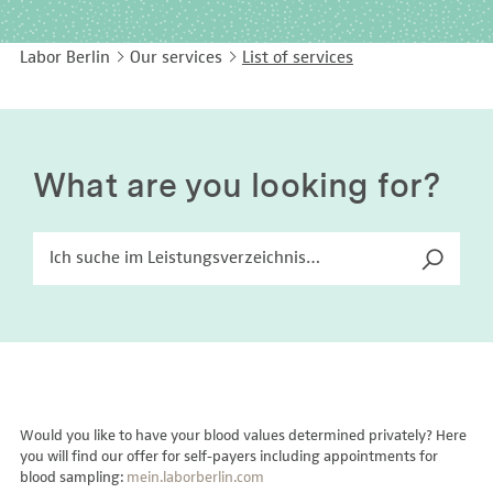
EASY LANGUAGE
Immunology
Studies & Collaborations
Labor Berlin
Our services
List of services
CONTACT
Laboratory Medicine & Toxicology
Cooperation and management services
DEUTSCH
Microbiology & Hygiene
Diagnostics Compass
Virology
MVZ & MVZ doctors
What are you looking for?
Questions and answers
Would you like to have your blood values determined privately? Here
you will find our offer for self-payers including appointments for
blood sampling:
mein.laborberlin.com