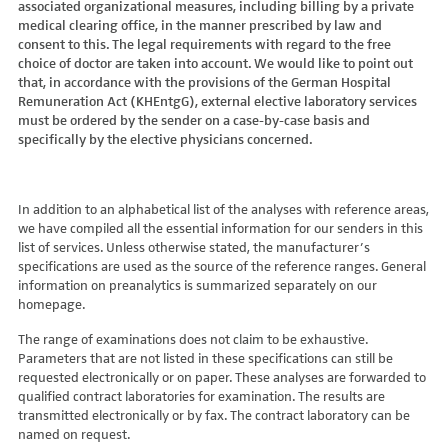
associated organizational measures, including billing by a private
Hydroxyglutarsäure im Urin
Bilirubin (Gesamt-, direktes, indirektes)
Dickkopf-3 AK
Lactosetoleranztest
Echinococcus
Thrombinzeit
medical clearing office, in the manner prescribed by law and
Laktat
Blutgasanalyse
Dopamin-2-Rezeptor-Antikörper
Multisteroid-Profile im Serum
EHEC PCR
consent to this. The legal requirements with regard to the free
Thromboplastinzeit (TPZ,Quick, INR)
Methylmalonsäure im Serum
BNP
DPP-like Protein 6 AK
choice of doctor are taken into account. We would like to point out
Multisteroidanalytik im Trockenblut
Enterovirus (Coxsackie/ECHO/Polio-Virus)
Tissue-Plasminogenaktivator
Methylmalonsäure im Urin
that, in accordance with the provisions of the German Hospital
C-reaktives Protein
ds-DNA-Ak (Crithidien) IFT/Se
N-terminales Propeptid des Prokollagen Typ 1
Epstein Barr-Virus (EBV)
Von Willebrand-Faktor-Antigen
Remuneration Act (KHEntgG), external elective laboratory services
Mucopolysaccharide
C1q-Komplement
ds-DNA-AK/Elisa
Nebenniere
Flaviviren (siehe auch Dengue-, West-Nil-, FSME-, Zika-Virus)
Von-Willebrand-Faktor-Multimere
must be ordered by the sender on a case-by-case basis and
Oligosaccharide
C2-Komplement
Einzelstrang-DNA-AK°
Niere, Salz- / Wasserhaushalt
specifically by the elective physicians concerned.
Francisella tularensis
vWF: F VIII Bindungs-Aktivität
Organische Säuren im Urin
C3-AK
ENA-Screen
Noradrenalin i. EDTA
Frühsommer-Meningo-Enzephalitis-Virus (FSME-Virus)
VWF:Collagenbindungsaktivität
Phytansäure
C3-Komplement
Endomysium-AK (IgA)
oraler Glukosetoleranz Test venös/kapill.
Hantaviren
VWF:Glykoprotein-Ib-Bindungsaktivitätstest
Pipecolinsäure
C4-Komplement
Endomysium-AK (IgG)
Schilddrüse
In addition to an alphabetical list of the analyses with reference areas,
Helicobacter pylori
VWF:Ristocetin-Cofaktor-Aktivität
Pipecolinsäure im Urin
C5 Komplement *
we have compiled all the essential information for our senders in this
Enterozyten-AK
Tetrahydroaldesteron im Sammelurin
Hepatitis-A-Virus (HAV)
list of services. Unless otherwise stated, the manufacturer’s
Purine/Pyrimidine
C6 Komplement Aktivität in %
Erythropoetin-AK
Thyroxin Antikörper
Hepatitis-B-Virus (HBV)
specifications are used as the source of the reference ranges. General
Pyruvat
C7 Komplement Aktivität in %
Etanercept-AK
Trijodthyronin Antikörper
Hepatitis-C-Virus (HCV)
information on preanalytics is summarized separately on our
Quotient LKF C24/C22
C8 Komplement Aktivität in %
Fibrillarin-AK
homepage.
Zink-Transporter 8 Autoantikörper
Hepatitis-D-Virus (HDV)
Quotient LKF C26/C22
C9 Komplement Aktivität in %
GABA-b-Rezeptor (IgGAM)-AK
11-Deoxycortisol im Serum
Hepatitis-E-Virus (HEV)
The range of examinations does not claim to be exhaustive.
Succinylaceton
CA 125
GAD (Glutamatdecarboxylase)-AK
11-Deoxycortisol im Trockenblut
Herpes simplex Virus (HSV)
Parameters that are not listed in these specifications can still be
Sulfatide
CA 15-3
ganglionäre Acetylcholinrezeptor-Antikörper (alpha 3
17-Ketosteroide i. Urin
requested electronically or on paper. These analyses are forwarded to
HIV
Untereinheit)
Tetracosansäure (C24)
CA 19-9
qualified contract laboratories for examination. The results are
17-Ketosteroide i.SU
Humanes Herpesvirus 6 (HHV6)
transmitted electronically or by fax. The contract laboratory can be
Gangliosid-Antikörper
Verlaufskontrolle PKU
CA 50 (Cancer Antigen 50)
5-Hydroxytryptophan i.Urin
Humanes Herpesvirus 7
named on request.
GFAP-AK IgG i. L.
ß-Glukocerebrosidase
CA 549