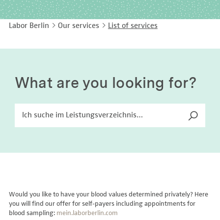
EASY LANGUAGE
Immunology
Studies & Collaborations
Labor Berlin
Our services
List of services
CONTACT
Laboratory Medicine & Toxicology
Cooperation and management services
DEUTSCH
Microbiology & Hygiene
Diagnostics Compass
Virology
MVZ & MVZ doctors
What are you looking for?
Questions and answers
Would you like to have your blood values determined privately? Here
you will find our offer for self-payers including appointments for
blood sampling:
mein.laborberlin.com