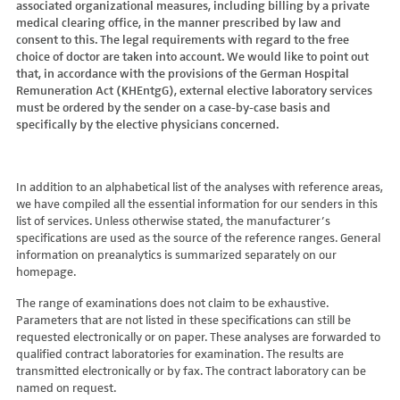
associated organizational measures, including billing by a private
Hydroxyglutarsäure im Urin
Bilirubin (Gesamt-, direktes, indirektes)
Dickkopf-3 AK
Lactosetoleranztest
Echinococcus
Thrombinzeit
medical clearing office, in the manner prescribed by law and
Laktat
Blutgasanalyse
Dopamin-2-Rezeptor-Antikörper
Multisteroid-Profile im Serum
EHEC PCR
consent to this. The legal requirements with regard to the free
Thromboplastinzeit (TPZ,Quick, INR)
Methylmalonsäure im Serum
BNP
DPP-like Protein 6 AK
choice of doctor are taken into account. We would like to point out
Multisteroidanalytik im Trockenblut
Enterovirus (Coxsackie/ECHO/Polio-Virus)
Tissue-Plasminogenaktivator
Methylmalonsäure im Urin
that, in accordance with the provisions of the German Hospital
C-reaktives Protein
ds-DNA-Ak (Crithidien) IFT/Se
N-terminales Propeptid des Prokollagen Typ 1
Epstein Barr-Virus (EBV)
Von Willebrand-Faktor-Antigen
Remuneration Act (KHEntgG), external elective laboratory services
Mucopolysaccharide
C1q-Komplement
ds-DNA-AK/Elisa
Nebenniere
Flaviviren (siehe auch Dengue-, West-Nil-, FSME-, Zika-Virus)
Von-Willebrand-Faktor-Multimere
must be ordered by the sender on a case-by-case basis and
Oligosaccharide
C2-Komplement
Einzelstrang-DNA-AK°
Niere, Salz- / Wasserhaushalt
specifically by the elective physicians concerned.
Francisella tularensis
vWF: F VIII Bindungs-Aktivität
Organische Säuren im Urin
C3-AK
ENA-Screen
Noradrenalin i. EDTA
Frühsommer-Meningo-Enzephalitis-Virus (FSME-Virus)
VWF:Collagenbindungsaktivität
Phytansäure
C3-Komplement
Endomysium-AK (IgA)
oraler Glukosetoleranz Test venös/kapill.
Hantaviren
VWF:Glykoprotein-Ib-Bindungsaktivitätstest
Pipecolinsäure
C4-Komplement
Endomysium-AK (IgG)
Schilddrüse
In addition to an alphabetical list of the analyses with reference areas,
Helicobacter pylori
VWF:Ristocetin-Cofaktor-Aktivität
Pipecolinsäure im Urin
C5 Komplement *
we have compiled all the essential information for our senders in this
Enterozyten-AK
Tetrahydroaldesteron im Sammelurin
Hepatitis-A-Virus (HAV)
list of services. Unless otherwise stated, the manufacturer’s
Purine/Pyrimidine
C6 Komplement Aktivität in %
Erythropoetin-AK
Thyroxin Antikörper
Hepatitis-B-Virus (HBV)
specifications are used as the source of the reference ranges. General
Pyruvat
C7 Komplement Aktivität in %
Etanercept-AK
Trijodthyronin Antikörper
Hepatitis-C-Virus (HCV)
information on preanalytics is summarized separately on our
Quotient LKF C24/C22
C8 Komplement Aktivität in %
Fibrillarin-AK
homepage.
Zink-Transporter 8 Autoantikörper
Hepatitis-D-Virus (HDV)
Quotient LKF C26/C22
C9 Komplement Aktivität in %
GABA-b-Rezeptor (IgGAM)-AK
11-Deoxycortisol im Serum
Hepatitis-E-Virus (HEV)
The range of examinations does not claim to be exhaustive.
Succinylaceton
CA 125
GAD (Glutamatdecarboxylase)-AK
11-Deoxycortisol im Trockenblut
Herpes simplex Virus (HSV)
Parameters that are not listed in these specifications can still be
Sulfatide
CA 15-3
ganglionäre Acetylcholinrezeptor-Antikörper (alpha 3
17-Ketosteroide i. Urin
requested electronically or on paper. These analyses are forwarded to
HIV
Untereinheit)
Tetracosansäure (C24)
CA 19-9
qualified contract laboratories for examination. The results are
17-Ketosteroide i.SU
Humanes Herpesvirus 6 (HHV6)
transmitted electronically or by fax. The contract laboratory can be
Gangliosid-Antikörper
Verlaufskontrolle PKU
CA 50 (Cancer Antigen 50)
5-Hydroxytryptophan i.Urin
Humanes Herpesvirus 7
named on request.
GFAP-AK IgG i. L.
ß-Glukocerebrosidase
CA 549