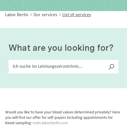
EASY LANGUAGE
Immunology
Studies & Collaborations
Labor Berlin
Our services
List of services
CONTACT
Laboratory Medicine & Toxicology
Cooperation and management services
DEUTSCH
Microbiology & Hygiene
Diagnostics Compass
Virology
MVZ & MVZ doctors
What are you looking for?
Questions and answers
Would you like to have your blood values determined privately? Here
you will find our offer for self-payers including appointments for
blood sampling:
mein.laborberlin.com