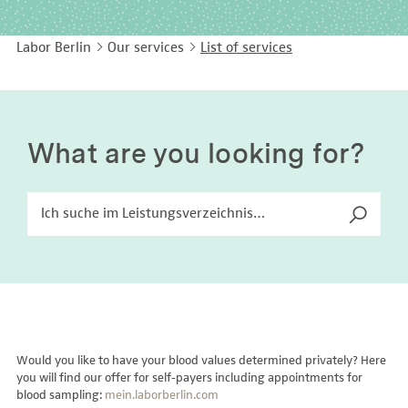
EASY LANGUAGE
Immunology
Studies & Collaborations
Labor Berlin
Our services
List of services
CONTACT
Laboratory Medicine & Toxicology
Cooperation and management services
DEUTSCH
Microbiology & Hygiene
Diagnostics Compass
Virology
MVZ & MVZ doctors
What are you looking for?
Questions and answers
Would you like to have your blood values determined privately? Here
you will find our offer for self-payers including appointments for
blood sampling:
mein.laborberlin.com