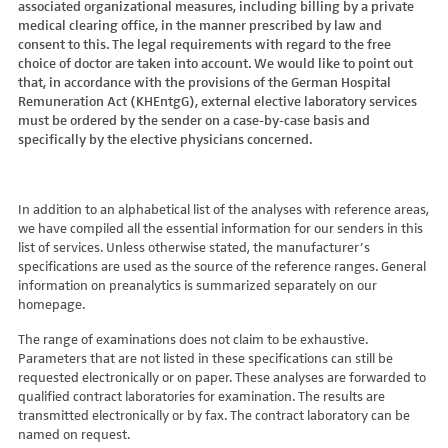
associated organizational measures, including billing by a private
Hydroxyglutarsäure im Urin
Bilirubin (Gesamt-, direktes, indirektes)
Dickkopf-3 AK
Lactosetoleranztest
Echinococcus
Thrombinzeit
medical clearing office, in the manner prescribed by law and
Laktat
Blutgasanalyse
Dopamin-2-Rezeptor-Antikörper
Multisteroid-Profile im Serum
EHEC PCR
consent to this. The legal requirements with regard to the free
Thromboplastinzeit (TPZ,Quick, INR)
Methylmalonsäure im Serum
BNP
DPP-like Protein 6 AK
choice of doctor are taken into account. We would like to point out
Multisteroidanalytik im Trockenblut
Enterovirus (Coxsackie/ECHO/Polio-Virus)
Tissue-Plasminogenaktivator
Methylmalonsäure im Urin
that, in accordance with the provisions of the German Hospital
C-reaktives Protein
ds-DNA-Ak (Crithidien) IFT/Se
N-terminales Propeptid des Prokollagen Typ 1
Epstein Barr-Virus (EBV)
Von Willebrand-Faktor-Antigen
Remuneration Act (KHEntgG), external elective laboratory services
Mucopolysaccharide
C1q-Komplement
ds-DNA-AK/Elisa
Nebenniere
Flaviviren (siehe auch Dengue-, West-Nil-, FSME-, Zika-Virus)
Von-Willebrand-Faktor-Multimere
must be ordered by the sender on a case-by-case basis and
Oligosaccharide
C2-Komplement
Einzelstrang-DNA-AK°
Niere, Salz- / Wasserhaushalt
specifically by the elective physicians concerned.
Francisella tularensis
vWF: F VIII Bindungs-Aktivität
Organische Säuren im Urin
C3-AK
ENA-Screen
Noradrenalin i. EDTA
Frühsommer-Meningo-Enzephalitis-Virus (FSME-Virus)
VWF:Collagenbindungsaktivität
Phytansäure
C3-Komplement
Endomysium-AK (IgA)
oraler Glukosetoleranz Test venös/kapill.
Hantaviren
VWF:Glykoprotein-Ib-Bindungsaktivitätstest
Pipecolinsäure
C4-Komplement
Endomysium-AK (IgG)
Schilddrüse
In addition to an alphabetical list of the analyses with reference areas,
Helicobacter pylori
VWF:Ristocetin-Cofaktor-Aktivität
Pipecolinsäure im Urin
C5 Komplement *
we have compiled all the essential information for our senders in this
Enterozyten-AK
Tetrahydroaldesteron im Sammelurin
Hepatitis-A-Virus (HAV)
list of services. Unless otherwise stated, the manufacturer’s
Purine/Pyrimidine
C6 Komplement Aktivität in %
Erythropoetin-AK
Thyroxin Antikörper
Hepatitis-B-Virus (HBV)
specifications are used as the source of the reference ranges. General
Pyruvat
C7 Komplement Aktivität in %
Etanercept-AK
Trijodthyronin Antikörper
Hepatitis-C-Virus (HCV)
information on preanalytics is summarized separately on our
Quotient LKF C24/C22
C8 Komplement Aktivität in %
Fibrillarin-AK
homepage.
Zink-Transporter 8 Autoantikörper
Hepatitis-D-Virus (HDV)
Quotient LKF C26/C22
C9 Komplement Aktivität in %
GABA-b-Rezeptor (IgGAM)-AK
11-Deoxycortisol im Serum
Hepatitis-E-Virus (HEV)
The range of examinations does not claim to be exhaustive.
Succinylaceton
CA 125
GAD (Glutamatdecarboxylase)-AK
11-Deoxycortisol im Trockenblut
Herpes simplex Virus (HSV)
Parameters that are not listed in these specifications can still be
Sulfatide
CA 15-3
ganglionäre Acetylcholinrezeptor-Antikörper (alpha 3
17-Ketosteroide i. Urin
requested electronically or on paper. These analyses are forwarded to
HIV
Untereinheit)
Tetracosansäure (C24)
CA 19-9
qualified contract laboratories for examination. The results are
17-Ketosteroide i.SU
Humanes Herpesvirus 6 (HHV6)
transmitted electronically or by fax. The contract laboratory can be
Gangliosid-Antikörper
Verlaufskontrolle PKU
CA 50 (Cancer Antigen 50)
5-Hydroxytryptophan i.Urin
Humanes Herpesvirus 7
named on request.
GFAP-AK IgG i. L.
ß-Glukocerebrosidase
CA 549