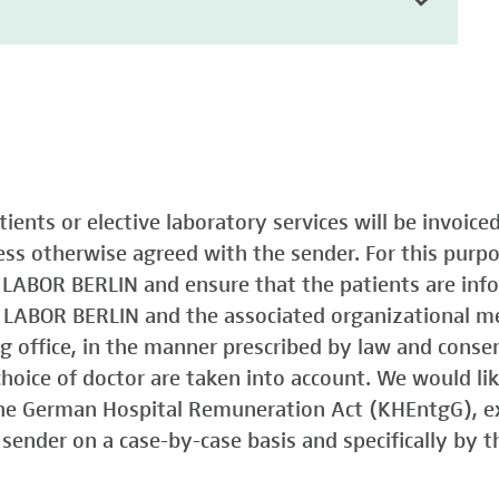
atients or elective laboratory services will be invoic
less otherwise agreed with the sender. For this purp
o LABOR BERLIN and ensure that the patients are in
o LABOR BERLIN and the associated organizational m
ing office, in the manner prescribed by law and consen
choice of doctor are taken into account. We would lik
 the German Hospital Remuneration Act (KHEntgG), ex
sender on a case-by-case basis and specifically by t
)
Typ 1