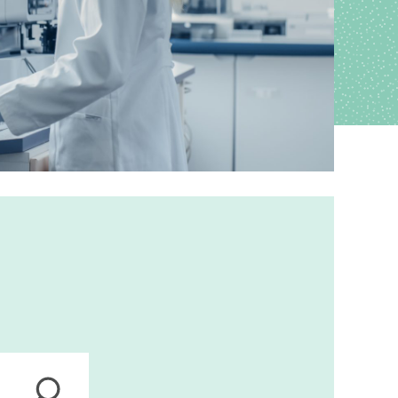
ions
anagement
s
ers