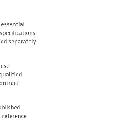
 essential
specifications
zed separately
hese
qualified
contract
ublished
d reference