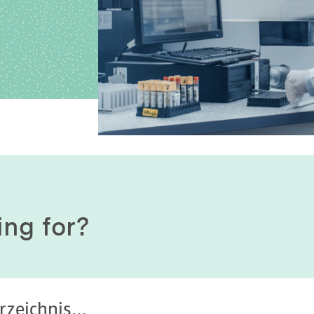
History of origin
Human Genetics
Studies & Collaborat
Organizational Structure
Immunology
Cooperation and m
services
Laboratory Medicine &
Toxicology
Diagnostics Compas
Microbiology & Hygiene
MVZ & MVZ doctors
Virology
Questions and answ
ing for?