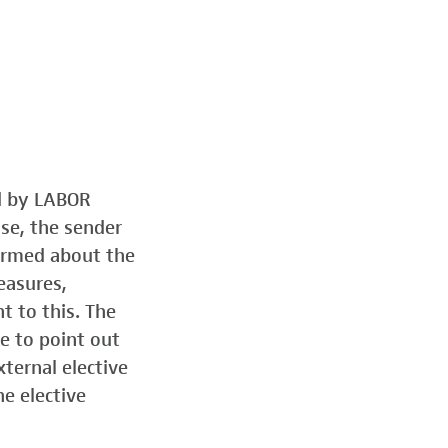
ed by LABOR
ose, the sender
formed about the
easures,
t to this. The
e to point out
ternal elective
he elective