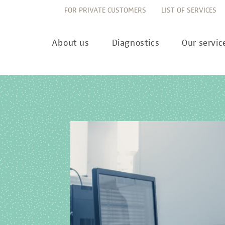
FOR PRIVATE CUSTOMERS
LIST OF SERVICES
About us
Diagnostics
Our servic
Innovation
Allergy Diagnostics
List of services
Ne
Sustainability
Autoimmune Diagnostics
Requisition slips
Pre
Corporate values
Endocrinology & Metabolism
Sample reception & 
10 
Understanding of quality
Forensic Genetics
Bioinformatics & Dat
Com
Equality
Hematology & Oncology
For senders
Pub