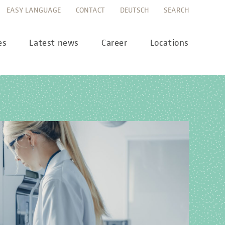
EASY LANGUAGE
CONTACT
DEUTSCH
SEARCH
es
Latest news
Career
Locations
ws
Career portal
ss
Career FAQs
preanalytics
years
MTL training at Labor Berlin
a Science
pany report
lications