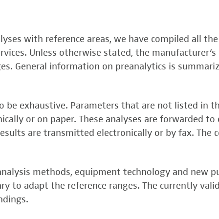
, FSME-, Zika-Virus)
nalyses with reference areas, we have compiled all the
 (FSME-Virus)
services. Unless otherwise stated, the manufacturer’s 
test
ges. General information on preanalytics is summari
 be exhaustive. Parameters that are not listed in t
onically or on paper. These analyses are forwarded to 
esults are transmitted electronically or by fax. The 
, analysis methods, equipment technology and new p
y to adapt the reference ranges. The currently vali
rper (alpha 3
ndings.