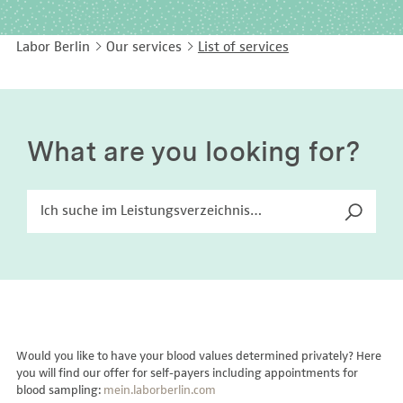
EASY LANGUAGE
Immunology
Studies & Collaborations
Labor Berlin
Our services
List of services
CONTACT
Laboratory Medicine & Toxicology
Cooperation and management services
DEUTSCH
Microbiology & Hygiene
Diagnostics Compass
Virology
MVZ & MVZ doctors
What are you looking for?
Questions and answers
Would you like to have your blood values determined privately? Here
you will find our offer for self-payers including appointments for
blood sampling:
mein.laborberlin.com