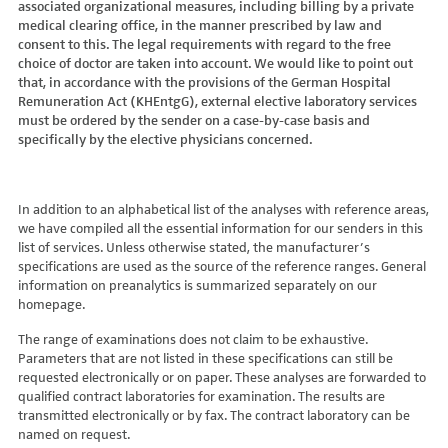
associated organizational measures, including billing by a private
Hydroxyglutarsäure im Urin
Bilirubin (Gesamt-, direktes, indirektes)
Dickkopf-3 AK
Lactosetoleranztest
Echinococcus
Thrombinzeit
medical clearing office, in the manner prescribed by law and
Laktat
Blutgasanalyse
Dopamin-2-Rezeptor-Antikörper
Multisteroid-Profile im Serum
EHEC PCR
consent to this. The legal requirements with regard to the free
Thromboplastinzeit (TPZ,Quick, INR)
Methylmalonsäure im Serum
BNP
DPP-like Protein 6 AK
choice of doctor are taken into account. We would like to point out
Multisteroidanalytik im Trockenblut
Enterovirus (Coxsackie/ECHO/Polio-Virus)
Tissue-Plasminogenaktivator
Methylmalonsäure im Urin
that, in accordance with the provisions of the German Hospital
C-reaktives Protein
ds-DNA-Ak (Crithidien) IFT/Se
N-terminales Propeptid des Prokollagen Typ 1
Epstein Barr-Virus (EBV)
Von Willebrand-Faktor-Antigen
Remuneration Act (KHEntgG), external elective laboratory services
Mucopolysaccharide
C1q-Komplement
ds-DNA-AK/Elisa
Nebenniere
Flaviviren (siehe auch Dengue-, West-Nil-, FSME-, Zika-Virus)
Von-Willebrand-Faktor-Multimere
must be ordered by the sender on a case-by-case basis and
Oligosaccharide
C2-Komplement
Einzelstrang-DNA-AK°
Niere, Salz- / Wasserhaushalt
specifically by the elective physicians concerned.
Francisella tularensis
vWF: F VIII Bindungs-Aktivität
Organische Säuren im Urin
C3-AK
ENA-Screen
Noradrenalin i. EDTA
Frühsommer-Meningo-Enzephalitis-Virus (FSME-Virus)
VWF:Collagenbindungsaktivität
Phytansäure
C3-Komplement
Endomysium-AK (IgA)
oraler Glukosetoleranz Test venös/kapill.
Hantaviren
VWF:Glykoprotein-Ib-Bindungsaktivitätstest
Pipecolinsäure
C4-Komplement
Endomysium-AK (IgG)
Schilddrüse
In addition to an alphabetical list of the analyses with reference areas,
Helicobacter pylori
VWF:Ristocetin-Cofaktor-Aktivität
Pipecolinsäure im Urin
C5 Komplement *
we have compiled all the essential information for our senders in this
Enterozyten-AK
Tetrahydroaldesteron im Sammelurin
Hepatitis-A-Virus (HAV)
list of services. Unless otherwise stated, the manufacturer’s
Purine/Pyrimidine
C6 Komplement Aktivität in %
Erythropoetin-AK
Thyroxin Antikörper
Hepatitis-B-Virus (HBV)
specifications are used as the source of the reference ranges. General
Pyruvat
C7 Komplement Aktivität in %
Etanercept-AK
Trijodthyronin Antikörper
Hepatitis-C-Virus (HCV)
information on preanalytics is summarized separately on our
Quotient LKF C24/C22
C8 Komplement Aktivität in %
Fibrillarin-AK
homepage.
Zink-Transporter 8 Autoantikörper
Hepatitis-D-Virus (HDV)
Quotient LKF C26/C22
C9 Komplement Aktivität in %
GABA-b-Rezeptor (IgGAM)-AK
11-Deoxycortisol im Serum
Hepatitis-E-Virus (HEV)
The range of examinations does not claim to be exhaustive.
Succinylaceton
CA 125
GAD (Glutamatdecarboxylase)-AK
11-Deoxycortisol im Trockenblut
Herpes simplex Virus (HSV)
Parameters that are not listed in these specifications can still be
Sulfatide
CA 15-3
ganglionäre Acetylcholinrezeptor-Antikörper (alpha 3
17-Ketosteroide i. Urin
requested electronically or on paper. These analyses are forwarded to
HIV
Untereinheit)
Tetracosansäure (C24)
CA 19-9
qualified contract laboratories for examination. The results are
17-Ketosteroide i.SU
Humanes Herpesvirus 6 (HHV6)
transmitted electronically or by fax. The contract laboratory can be
Gangliosid-Antikörper
Verlaufskontrolle PKU
CA 50 (Cancer Antigen 50)
5-Hydroxytryptophan i.Urin
Humanes Herpesvirus 7
named on request.
GFAP-AK IgG i. L.
ß-Glukocerebrosidase
CA 549