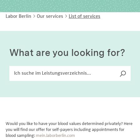
EASY LANGUAGE
Immunology
Studies & Collaborations
Labor Berlin
Our services
List of services
CONTACT
Laboratory Medicine & Toxicology
Cooperation and management services
DEUTSCH
Microbiology & Hygiene
Diagnostics Compass
Virology
MVZ & MVZ doctors
What are you looking for?
Questions and answers
Would you like to have your blood values determined privately? Here
you will find our offer for self-payers including appointments for
blood sampling:
mein.laborberlin.com