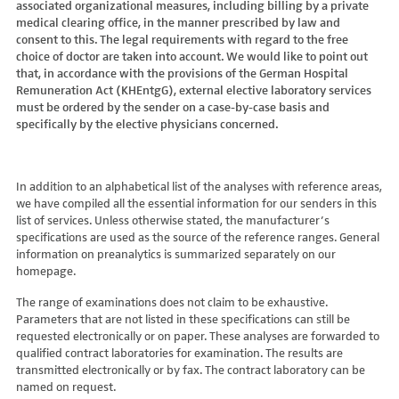
associated organizational measures, including billing by a private
Hydroxyglutarsäure im Urin
Bilirubin (Gesamt-, direktes, indirektes)
Dickkopf-3 AK
Lactosetoleranztest
Echinococcus
Thrombinzeit
medical clearing office, in the manner prescribed by law and
Laktat
Blutgasanalyse
Dopamin-2-Rezeptor-Antikörper
Multisteroid-Profile im Serum
EHEC PCR
consent to this. The legal requirements with regard to the free
Thromboplastinzeit (TPZ,Quick, INR)
Methylmalonsäure im Serum
BNP
DPP-like Protein 6 AK
choice of doctor are taken into account. We would like to point out
Multisteroidanalytik im Trockenblut
Enterovirus (Coxsackie/ECHO/Polio-Virus)
Tissue-Plasminogenaktivator
Methylmalonsäure im Urin
that, in accordance with the provisions of the German Hospital
C-reaktives Protein
ds-DNA-Ak (Crithidien) IFT/Se
N-terminales Propeptid des Prokollagen Typ 1
Epstein Barr-Virus (EBV)
Von Willebrand-Faktor-Antigen
Remuneration Act (KHEntgG), external elective laboratory services
Mucopolysaccharide
C1q-Komplement
ds-DNA-AK/Elisa
Nebenniere
Flaviviren (siehe auch Dengue-, West-Nil-, FSME-, Zika-Virus)
Von-Willebrand-Faktor-Multimere
must be ordered by the sender on a case-by-case basis and
Oligosaccharide
C2-Komplement
Einzelstrang-DNA-AK°
Niere, Salz- / Wasserhaushalt
specifically by the elective physicians concerned.
Francisella tularensis
vWF: F VIII Bindungs-Aktivität
Organische Säuren im Urin
C3-AK
ENA-Screen
Noradrenalin i. EDTA
Frühsommer-Meningo-Enzephalitis-Virus (FSME-Virus)
VWF:Collagenbindungsaktivität
Phytansäure
C3-Komplement
Endomysium-AK (IgA)
oraler Glukosetoleranz Test venös/kapill.
Hantaviren
VWF:Glykoprotein-Ib-Bindungsaktivitätstest
Pipecolinsäure
C4-Komplement
Endomysium-AK (IgG)
Schilddrüse
In addition to an alphabetical list of the analyses with reference areas,
Helicobacter pylori
VWF:Ristocetin-Cofaktor-Aktivität
Pipecolinsäure im Urin
C5 Komplement *
we have compiled all the essential information for our senders in this
Enterozyten-AK
Tetrahydroaldesteron im Sammelurin
Hepatitis-A-Virus (HAV)
list of services. Unless otherwise stated, the manufacturer’s
Purine/Pyrimidine
C6 Komplement Aktivität in %
Erythropoetin-AK
Thyroxin Antikörper
Hepatitis-B-Virus (HBV)
specifications are used as the source of the reference ranges. General
Pyruvat
C7 Komplement Aktivität in %
Etanercept-AK
Trijodthyronin Antikörper
Hepatitis-C-Virus (HCV)
information on preanalytics is summarized separately on our
Quotient LKF C24/C22
C8 Komplement Aktivität in %
Fibrillarin-AK
homepage.
Zink-Transporter 8 Autoantikörper
Hepatitis-D-Virus (HDV)
Quotient LKF C26/C22
C9 Komplement Aktivität in %
GABA-b-Rezeptor (IgGAM)-AK
11-Deoxycortisol im Serum
Hepatitis-E-Virus (HEV)
The range of examinations does not claim to be exhaustive.
Succinylaceton
CA 125
GAD (Glutamatdecarboxylase)-AK
11-Deoxycortisol im Trockenblut
Herpes simplex Virus (HSV)
Parameters that are not listed in these specifications can still be
Sulfatide
CA 15-3
ganglionäre Acetylcholinrezeptor-Antikörper (alpha 3
17-Ketosteroide i. Urin
requested electronically or on paper. These analyses are forwarded to
HIV
Untereinheit)
Tetracosansäure (C24)
CA 19-9
qualified contract laboratories for examination. The results are
17-Ketosteroide i.SU
Humanes Herpesvirus 6 (HHV6)
transmitted electronically or by fax. The contract laboratory can be
Gangliosid-Antikörper
Verlaufskontrolle PKU
CA 50 (Cancer Antigen 50)
5-Hydroxytryptophan i.Urin
Humanes Herpesvirus 7
named on request.
GFAP-AK IgG i. L.
ß-Glukocerebrosidase
CA 549