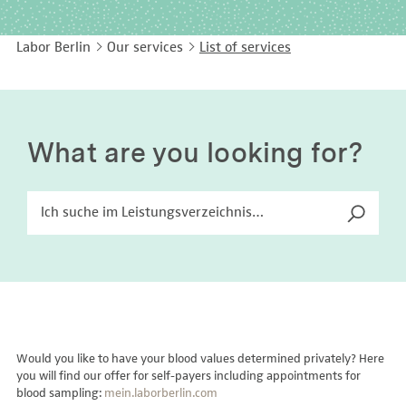
EASY LANGUAGE
Immunology
Studies & Collaborations
Labor Berlin
Our services
List of services
CONTACT
Laboratory Medicine & Toxicology
Cooperation and management services
DEUTSCH
Microbiology & Hygiene
Diagnostics Compass
Virology
MVZ & MVZ doctors
What are you looking for?
Questions and answers
Would you like to have your blood values determined privately? Here
you will find our offer for self-payers including appointments for
blood sampling:
mein.laborberlin.com