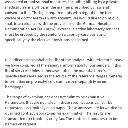
associated organizational measures, including billing by a private
Hydroxyglutarsäure im Urin
Bilirubin (Gesamt-, direktes, indirektes)
Dickkopf-3 AK
Lactosetoleranztest
Echinococcus
Thrombinzeit
medical clearing office, in the manner prescribed by law and
Laktat
Blutgasanalyse
Dopamin-2-Rezeptor-Antikörper
Multisteroid-Profile im Serum
EHEC PCR
consent to this. The legal requirements with regard to the free
Thromboplastinzeit (TPZ,Quick, INR)
Methylmalonsäure im Serum
BNP
DPP-like Protein 6 AK
choice of doctor are taken into account. We would like to point out
Multisteroidanalytik im Trockenblut
Enterovirus (Coxsackie/ECHO/Polio-Virus)
Tissue-Plasminogenaktivator
Methylmalonsäure im Urin
that, in accordance with the provisions of the German Hospital
C-reaktives Protein
ds-DNA-Ak (Crithidien) IFT/Se
N-terminales Propeptid des Prokollagen Typ 1
Epstein Barr-Virus (EBV)
Von Willebrand-Faktor-Antigen
Remuneration Act (KHEntgG), external elective laboratory services
Mucopolysaccharide
C1q-Komplement
ds-DNA-AK/Elisa
Nebenniere
Flaviviren (siehe auch Dengue-, West-Nil-, FSME-, Zika-Virus)
Von-Willebrand-Faktor-Multimere
must be ordered by the sender on a case-by-case basis and
Oligosaccharide
C2-Komplement
Einzelstrang-DNA-AK°
Niere, Salz- / Wasserhaushalt
specifically by the elective physicians concerned.
Francisella tularensis
vWF: F VIII Bindungs-Aktivität
Organische Säuren im Urin
C3-AK
ENA-Screen
Noradrenalin i. EDTA
Frühsommer-Meningo-Enzephalitis-Virus (FSME-Virus)
VWF:Collagenbindungsaktivität
Phytansäure
C3-Komplement
Endomysium-AK (IgA)
oraler Glukosetoleranz Test venös/kapill.
Hantaviren
VWF:Glykoprotein-Ib-Bindungsaktivitätstest
Pipecolinsäure
C4-Komplement
Endomysium-AK (IgG)
Schilddrüse
In addition to an alphabetical list of the analyses with reference areas,
Helicobacter pylori
VWF:Ristocetin-Cofaktor-Aktivität
Pipecolinsäure im Urin
C5 Komplement *
we have compiled all the essential information for our senders in this
Enterozyten-AK
Tetrahydroaldesteron im Sammelurin
Hepatitis-A-Virus (HAV)
list of services. Unless otherwise stated, the manufacturer’s
Purine/Pyrimidine
C6 Komplement Aktivität in %
Erythropoetin-AK
Thyroxin Antikörper
Hepatitis-B-Virus (HBV)
specifications are used as the source of the reference ranges. General
Pyruvat
C7 Komplement Aktivität in %
Etanercept-AK
Trijodthyronin Antikörper
Hepatitis-C-Virus (HCV)
information on preanalytics is summarized separately on our
Quotient LKF C24/C22
C8 Komplement Aktivität in %
Fibrillarin-AK
homepage.
Zink-Transporter 8 Autoantikörper
Hepatitis-D-Virus (HDV)
Quotient LKF C26/C22
C9 Komplement Aktivität in %
GABA-b-Rezeptor (IgGAM)-AK
11-Deoxycortisol im Serum
Hepatitis-E-Virus (HEV)
The range of examinations does not claim to be exhaustive.
Succinylaceton
CA 125
GAD (Glutamatdecarboxylase)-AK
11-Deoxycortisol im Trockenblut
Herpes simplex Virus (HSV)
Parameters that are not listed in these specifications can still be
Sulfatide
CA 15-3
ganglionäre Acetylcholinrezeptor-Antikörper (alpha 3
17-Ketosteroide i. Urin
requested electronically or on paper. These analyses are forwarded to
HIV
Untereinheit)
Tetracosansäure (C24)
CA 19-9
qualified contract laboratories for examination. The results are
17-Ketosteroide i.SU
Humanes Herpesvirus 6 (HHV6)
transmitted electronically or by fax. The contract laboratory can be
Gangliosid-Antikörper
Verlaufskontrolle PKU
CA 50 (Cancer Antigen 50)
5-Hydroxytryptophan i.Urin
Humanes Herpesvirus 7
named on request.
GFAP-AK IgG i. L.
ß-Glukocerebrosidase
CA 549