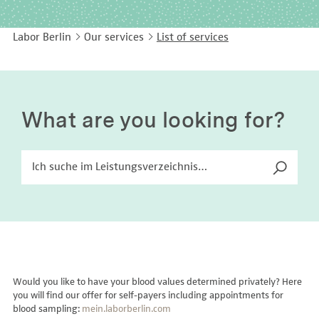
EASY LANGUAGE
Immunology
Studies & Collaborations
Labor Berlin
Our services
List of services
CONTACT
Laboratory Medicine & Toxicology
Cooperation and management services
DEUTSCH
Microbiology & Hygiene
Diagnostics Compass
Virology
MVZ & MVZ doctors
What are you looking for?
Questions and answers
Would you like to have your blood values determined privately? Here
you will find our offer for self-payers including appointments for
blood sampling:
mein.laborberlin.com