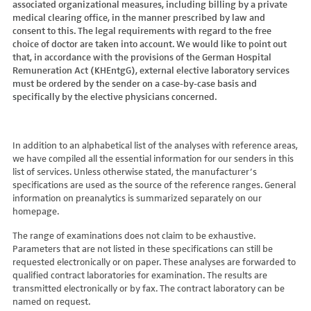
associated organizational measures, including billing by a private
Hydroxyglutarsäure im Urin
Bilirubin (Gesamt-, direktes, indirektes)
Dickkopf-3 AK
Lactosetoleranztest
Echinococcus
Thrombinzeit
medical clearing office, in the manner prescribed by law and
Laktat
Blutgasanalyse
Dopamin-2-Rezeptor-Antikörper
Multisteroid-Profile im Serum
EHEC PCR
consent to this. The legal requirements with regard to the free
Thromboplastinzeit (TPZ,Quick, INR)
Methylmalonsäure im Serum
BNP
DPP-like Protein 6 AK
choice of doctor are taken into account. We would like to point out
Multisteroidanalytik im Trockenblut
Enterovirus (Coxsackie/ECHO/Polio-Virus)
Tissue-Plasminogenaktivator
Methylmalonsäure im Urin
that, in accordance with the provisions of the German Hospital
C-reaktives Protein
ds-DNA-Ak (Crithidien) IFT/Se
N-terminales Propeptid des Prokollagen Typ 1
Epstein Barr-Virus (EBV)
Von Willebrand-Faktor-Antigen
Remuneration Act (KHEntgG), external elective laboratory services
Mucopolysaccharide
C1q-Komplement
ds-DNA-AK/Elisa
Nebenniere
Flaviviren (siehe auch Dengue-, West-Nil-, FSME-, Zika-Virus)
Von-Willebrand-Faktor-Multimere
must be ordered by the sender on a case-by-case basis and
Oligosaccharide
C2-Komplement
Einzelstrang-DNA-AK°
Niere, Salz- / Wasserhaushalt
specifically by the elective physicians concerned.
Francisella tularensis
vWF: F VIII Bindungs-Aktivität
Organische Säuren im Urin
C3-AK
ENA-Screen
Noradrenalin i. EDTA
Frühsommer-Meningo-Enzephalitis-Virus (FSME-Virus)
VWF:Collagenbindungsaktivität
Phytansäure
C3-Komplement
Endomysium-AK (IgA)
oraler Glukosetoleranz Test venös/kapill.
Hantaviren
VWF:Glykoprotein-Ib-Bindungsaktivitätstest
Pipecolinsäure
C4-Komplement
Endomysium-AK (IgG)
Schilddrüse
In addition to an alphabetical list of the analyses with reference areas,
Helicobacter pylori
VWF:Ristocetin-Cofaktor-Aktivität
Pipecolinsäure im Urin
C5 Komplement *
we have compiled all the essential information for our senders in this
Enterozyten-AK
Tetrahydroaldesteron im Sammelurin
Hepatitis-A-Virus (HAV)
list of services. Unless otherwise stated, the manufacturer’s
Purine/Pyrimidine
C6 Komplement Aktivität in %
Erythropoetin-AK
Thyroxin Antikörper
Hepatitis-B-Virus (HBV)
specifications are used as the source of the reference ranges. General
Pyruvat
C7 Komplement Aktivität in %
Etanercept-AK
Trijodthyronin Antikörper
Hepatitis-C-Virus (HCV)
information on preanalytics is summarized separately on our
Quotient LKF C24/C22
C8 Komplement Aktivität in %
Fibrillarin-AK
homepage.
Zink-Transporter 8 Autoantikörper
Hepatitis-D-Virus (HDV)
Quotient LKF C26/C22
C9 Komplement Aktivität in %
GABA-b-Rezeptor (IgGAM)-AK
11-Deoxycortisol im Serum
Hepatitis-E-Virus (HEV)
The range of examinations does not claim to be exhaustive.
Succinylaceton
CA 125
GAD (Glutamatdecarboxylase)-AK
11-Deoxycortisol im Trockenblut
Herpes simplex Virus (HSV)
Parameters that are not listed in these specifications can still be
Sulfatide
CA 15-3
ganglionäre Acetylcholinrezeptor-Antikörper (alpha 3
17-Ketosteroide i. Urin
requested electronically or on paper. These analyses are forwarded to
HIV
Untereinheit)
Tetracosansäure (C24)
CA 19-9
qualified contract laboratories for examination. The results are
17-Ketosteroide i.SU
Humanes Herpesvirus 6 (HHV6)
transmitted electronically or by fax. The contract laboratory can be
Gangliosid-Antikörper
Verlaufskontrolle PKU
CA 50 (Cancer Antigen 50)
5-Hydroxytryptophan i.Urin
Humanes Herpesvirus 7
named on request.
GFAP-AK IgG i. L.
ß-Glukocerebrosidase
CA 549