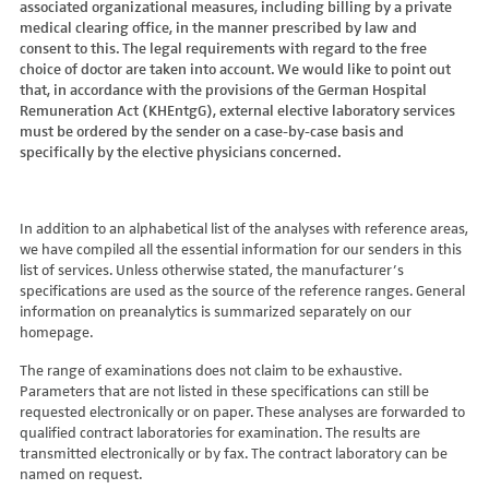
associated organizational measures, including billing by a private
Hydroxyglutarsäure im Urin
Bilirubin (Gesamt-, direktes, indirektes)
Dickkopf-3 AK
Lactosetoleranztest
Echinococcus
Thrombinzeit
medical clearing office, in the manner prescribed by law and
Laktat
Blutgasanalyse
Dopamin-2-Rezeptor-Antikörper
Multisteroid-Profile im Serum
EHEC PCR
consent to this. The legal requirements with regard to the free
Thromboplastinzeit (TPZ,Quick, INR)
Methylmalonsäure im Serum
BNP
DPP-like Protein 6 AK
choice of doctor are taken into account. We would like to point out
Multisteroidanalytik im Trockenblut
Enterovirus (Coxsackie/ECHO/Polio-Virus)
Tissue-Plasminogenaktivator
Methylmalonsäure im Urin
that, in accordance with the provisions of the German Hospital
C-reaktives Protein
ds-DNA-Ak (Crithidien) IFT/Se
N-terminales Propeptid des Prokollagen Typ 1
Epstein Barr-Virus (EBV)
Von Willebrand-Faktor-Antigen
Remuneration Act (KHEntgG), external elective laboratory services
Mucopolysaccharide
C1q-Komplement
ds-DNA-AK/Elisa
Nebenniere
Flaviviren (siehe auch Dengue-, West-Nil-, FSME-, Zika-Virus)
Von-Willebrand-Faktor-Multimere
must be ordered by the sender on a case-by-case basis and
Oligosaccharide
C2-Komplement
Einzelstrang-DNA-AK°
Niere, Salz- / Wasserhaushalt
specifically by the elective physicians concerned.
Francisella tularensis
vWF: F VIII Bindungs-Aktivität
Organische Säuren im Urin
C3-AK
ENA-Screen
Noradrenalin i. EDTA
Frühsommer-Meningo-Enzephalitis-Virus (FSME-Virus)
VWF:Collagenbindungsaktivität
Phytansäure
C3-Komplement
Endomysium-AK (IgA)
oraler Glukosetoleranz Test venös/kapill.
Hantaviren
VWF:Glykoprotein-Ib-Bindungsaktivitätstest
Pipecolinsäure
C4-Komplement
Endomysium-AK (IgG)
Schilddrüse
In addition to an alphabetical list of the analyses with reference areas,
Helicobacter pylori
VWF:Ristocetin-Cofaktor-Aktivität
Pipecolinsäure im Urin
C5 Komplement *
we have compiled all the essential information for our senders in this
Enterozyten-AK
Tetrahydroaldesteron im Sammelurin
Hepatitis-A-Virus (HAV)
list of services. Unless otherwise stated, the manufacturer’s
Purine/Pyrimidine
C6 Komplement Aktivität in %
Erythropoetin-AK
Thyroxin Antikörper
Hepatitis-B-Virus (HBV)
specifications are used as the source of the reference ranges. General
Pyruvat
C7 Komplement Aktivität in %
Etanercept-AK
Trijodthyronin Antikörper
Hepatitis-C-Virus (HCV)
information on preanalytics is summarized separately on our
Quotient LKF C24/C22
C8 Komplement Aktivität in %
Fibrillarin-AK
homepage.
Zink-Transporter 8 Autoantikörper
Hepatitis-D-Virus (HDV)
Quotient LKF C26/C22
C9 Komplement Aktivität in %
GABA-b-Rezeptor (IgGAM)-AK
11-Deoxycortisol im Serum
Hepatitis-E-Virus (HEV)
The range of examinations does not claim to be exhaustive.
Succinylaceton
CA 125
GAD (Glutamatdecarboxylase)-AK
11-Deoxycortisol im Trockenblut
Herpes simplex Virus (HSV)
Parameters that are not listed in these specifications can still be
Sulfatide
CA 15-3
ganglionäre Acetylcholinrezeptor-Antikörper (alpha 3
17-Ketosteroide i. Urin
requested electronically or on paper. These analyses are forwarded to
HIV
Untereinheit)
Tetracosansäure (C24)
CA 19-9
qualified contract laboratories for examination. The results are
17-Ketosteroide i.SU
Humanes Herpesvirus 6 (HHV6)
transmitted electronically or by fax. The contract laboratory can be
Gangliosid-Antikörper
Verlaufskontrolle PKU
CA 50 (Cancer Antigen 50)
5-Hydroxytryptophan i.Urin
Humanes Herpesvirus 7
named on request.
GFAP-AK IgG i. L.
ß-Glukocerebrosidase
CA 549