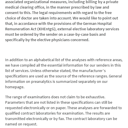
associated organizational measures, including billing by a private
Hydroxyglutarsäure im Urin
Bilirubin (Gesamt-, direktes, indirektes)
Dickkopf-3 AK
Lactosetoleranztest
Echinococcus
Thrombinzeit
medical clearing office, in the manner prescribed by law and
Laktat
Blutgasanalyse
Dopamin-2-Rezeptor-Antikörper
Multisteroid-Profile im Serum
EHEC PCR
consent to this. The legal requirements with regard to the free
Thromboplastinzeit (TPZ,Quick, INR)
Methylmalonsäure im Serum
BNP
DPP-like Protein 6 AK
choice of doctor are taken into account. We would like to point out
Multisteroidanalytik im Trockenblut
Enterovirus (Coxsackie/ECHO/Polio-Virus)
Tissue-Plasminogenaktivator
Methylmalonsäure im Urin
that, in accordance with the provisions of the German Hospital
C-reaktives Protein
ds-DNA-Ak (Crithidien) IFT/Se
N-terminales Propeptid des Prokollagen Typ 1
Epstein Barr-Virus (EBV)
Von Willebrand-Faktor-Antigen
Remuneration Act (KHEntgG), external elective laboratory services
Mucopolysaccharide
C1q-Komplement
ds-DNA-AK/Elisa
Nebenniere
Flaviviren (siehe auch Dengue-, West-Nil-, FSME-, Zika-Virus)
Von-Willebrand-Faktor-Multimere
must be ordered by the sender on a case-by-case basis and
Oligosaccharide
C2-Komplement
Einzelstrang-DNA-AK°
Niere, Salz- / Wasserhaushalt
specifically by the elective physicians concerned.
Francisella tularensis
vWF: F VIII Bindungs-Aktivität
Organische Säuren im Urin
C3-AK
ENA-Screen
Noradrenalin i. EDTA
Frühsommer-Meningo-Enzephalitis-Virus (FSME-Virus)
VWF:Collagenbindungsaktivität
Phytansäure
C3-Komplement
Endomysium-AK (IgA)
oraler Glukosetoleranz Test venös/kapill.
Hantaviren
VWF:Glykoprotein-Ib-Bindungsaktivitätstest
Pipecolinsäure
C4-Komplement
Endomysium-AK (IgG)
Schilddrüse
In addition to an alphabetical list of the analyses with reference areas,
Helicobacter pylori
VWF:Ristocetin-Cofaktor-Aktivität
Pipecolinsäure im Urin
C5 Komplement *
we have compiled all the essential information for our senders in this
Enterozyten-AK
Tetrahydroaldesteron im Sammelurin
Hepatitis-A-Virus (HAV)
list of services. Unless otherwise stated, the manufacturer’s
Purine/Pyrimidine
C6 Komplement Aktivität in %
Erythropoetin-AK
Thyroxin Antikörper
Hepatitis-B-Virus (HBV)
specifications are used as the source of the reference ranges. General
Pyruvat
C7 Komplement Aktivität in %
Etanercept-AK
Trijodthyronin Antikörper
Hepatitis-C-Virus (HCV)
information on preanalytics is summarized separately on our
Quotient LKF C24/C22
C8 Komplement Aktivität in %
Fibrillarin-AK
homepage.
Zink-Transporter 8 Autoantikörper
Hepatitis-D-Virus (HDV)
Quotient LKF C26/C22
C9 Komplement Aktivität in %
GABA-b-Rezeptor (IgGAM)-AK
11-Deoxycortisol im Serum
Hepatitis-E-Virus (HEV)
The range of examinations does not claim to be exhaustive.
Succinylaceton
CA 125
GAD (Glutamatdecarboxylase)-AK
11-Deoxycortisol im Trockenblut
Herpes simplex Virus (HSV)
Parameters that are not listed in these specifications can still be
Sulfatide
CA 15-3
ganglionäre Acetylcholinrezeptor-Antikörper (alpha 3
17-Ketosteroide i. Urin
requested electronically or on paper. These analyses are forwarded to
HIV
Untereinheit)
Tetracosansäure (C24)
CA 19-9
qualified contract laboratories for examination. The results are
17-Ketosteroide i.SU
Humanes Herpesvirus 6 (HHV6)
transmitted electronically or by fax. The contract laboratory can be
Gangliosid-Antikörper
Verlaufskontrolle PKU
CA 50 (Cancer Antigen 50)
5-Hydroxytryptophan i.Urin
Humanes Herpesvirus 7
named on request.
GFAP-AK IgG i. L.
ß-Glukocerebrosidase
CA 549