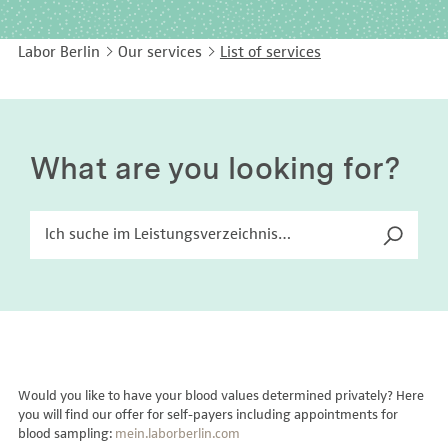
EASY LANGUAGE
Immunology
Studies & Collaborations
Labor Berlin
Our services
List of services
CONTACT
Laboratory Medicine & Toxicology
Cooperation and management services
DEUTSCH
Microbiology & Hygiene
Diagnostics Compass
Virology
MVZ & MVZ doctors
What are you looking for?
Questions and answers
Would you like to have your blood values determined privately? Here
you will find our offer for self-payers including appointments for
blood sampling:
mein.laborberlin.com