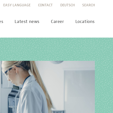
EASY LANGUAGE
CONTACT
DEUTSCH
SEARCH
es
Latest news
Career
Locations
ws
Career portal
ss
Career FAQs
preanalytics
years
MTL training at Labor Berlin
a Science
pany report
lications