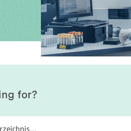
History of origin
Human Genetics
Studies & Collaborat
Organizational Structure
Immunology
Cooperation and m
services
Laboratory Medicine &
Toxicology
Diagnostics Compas
Microbiology & Hygiene
MVZ & MVZ doctors
Virology
Questions and answ
ing for?