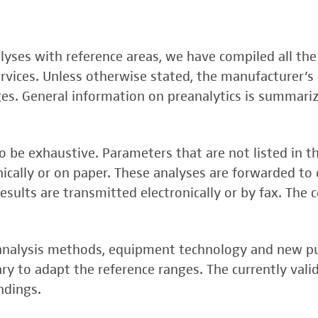
, FSME-, Zika-Virus)
nalyses with reference areas, we have compiled all the
 (FSME-Virus)
services. Unless otherwise stated, the manufacturer’s 
test
ges. General information on preanalytics is summari
 be exhaustive. Parameters that are not listed in t
onically or on paper. These analyses are forwarded to 
esults are transmitted electronically or by fax. The 
, analysis methods, equipment technology and new p
y to adapt the reference ranges. The currently vali
rper (alpha 3
ndings.