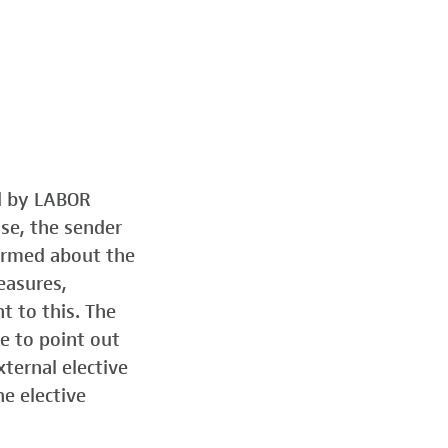
ed by LABOR
ose, the sender
formed about the
easures,
t to this. The
e to point out
ternal elective
he elective