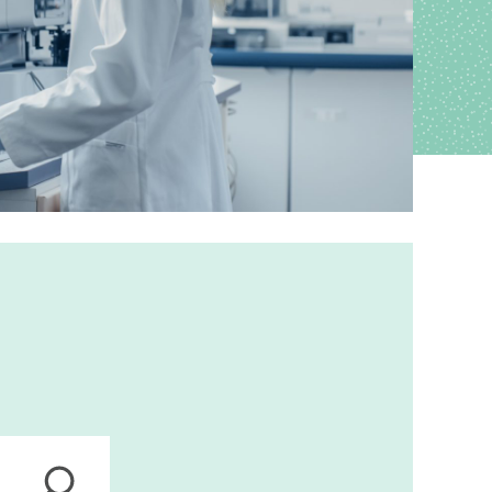
ions
anagement
s
ers