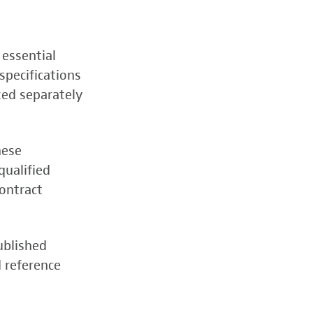
 essential
specifications
zed separately
hese
qualified
contract
ublished
d reference