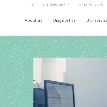
FOR PRIVATE CUSTOMERS
LIST OF SERVICES
About us
Diagnostics
Our servic
Innovation
Allergy Diagnostics
List of services
Ne
Sustainability
Autoimmune Diagnostics
Requisition slips
Pre
Corporate values
Endocrinology & Metabolism
Sample reception & 
10 
Understanding of quality
Forensic Genetics
Bioinformatics & Dat
Com
Equality
Hematology & Oncology
For senders
Pub