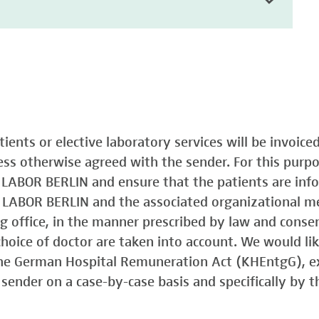
atients or elective laboratory services will be invoic
less otherwise agreed with the sender. For this purp
o LABOR BERLIN and ensure that the patients are in
o LABOR BERLIN and the associated organizational m
ing office, in the manner prescribed by law and consen
choice of doctor are taken into account. We would lik
 the German Hospital Remuneration Act (KHEntgG), ex
sender on a case-by-case basis and specifically by t
)
Typ 1